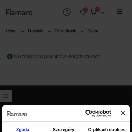
0
0
Home
Produkty
Próbki tkanin
Storm
Nie znaleziono produktów, których szukasz.
Produkty
Wszystkie produkty
Sofy
Zgoda
Szczegóły
O plikach cookies