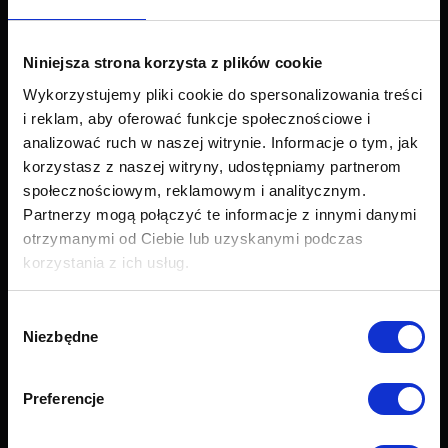
Narożniki
Łóżka i materace
Krzesła i fotele
Niniejsza strona korzysta z plików cookie
Stoły i stoliki
Wykorzystujemy pliki cookie do spersonalizowania treści
Akcesoria
i reklam, aby oferować funkcje społecznościowe i
Nowości
analizować ruch w naszej witrynie. Informacje o tym, jak
korzystasz z naszej witryny, udostępniamy partnerom
Obsługa klienta
społecznościowym, reklamowym i analitycznym.
Partnerzy mogą połączyć te informacje z innymi danymi
Export
otrzymanymi od Ciebie lub uzyskanymi podczas
Dostawa
korzystania z ich usług.
Zwroty i reklamacje
Odstapienie od umowy
Formularz zwrotu
Wybór
Najczęściej zadawane pytania (FAQ)
Niezbędne
zgody
Raty Credit PayU
Raty Credit Agricole
Preferencje
Próbnik tkanin
Grupy tkanin