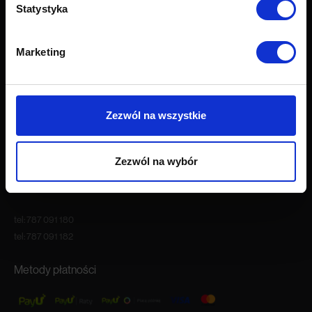
Statystyka
O firmie
O nas
Marketing
Kariera
Blog
Nasze showroomy
Kontakt
Zezwól na wszystkie
Godziny otwarcia
Zezwól na wybór
Pon.-Pt. 9:00 – 18:00
Sob. 10:00 – 16:00
tel:
787 091 180
tel:
787 091 182
Metody płatności