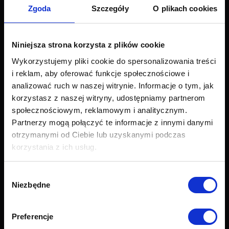
Wszystkie produkty
Zgoda
Szczegóły
O plikach cookies
Sofy
Narożniki
Łóżka i materace
Niniejsza strona korzysta z plików cookie
Krzesła i fotele
Wykorzystujemy pliki cookie do spersonalizowania treści
Stoły i stoliki
i reklam, aby oferować funkcje społecznościowe i
Akcesoria
analizować ruch w naszej witrynie. Informacje o tym, jak
Nowości
korzystasz z naszej witryny, udostępniamy partnerom
społecznościowym, reklamowym i analitycznym.
Obsługa klienta
Partnerzy mogą połączyć te informacje z innymi danymi
otrzymanymi od Ciebie lub uzyskanymi podczas
Export
korzystania z ich usług.
Dostawa
Zwroty i reklamacje
Odstapienie od umowy
Wybór
Formularz zwrotu
Niezbędne
zgody
Najczęściej zadawane pytania (FAQ)
Raty Credit PayU
Preferencje
Raty Credit Agricole