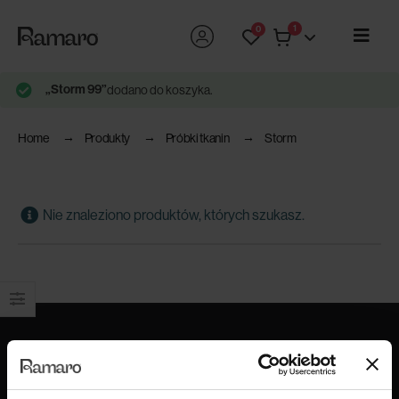
1
0
„Storm 99”
dodano do koszyka.
Home
Produkty
Próbki tkanin
Storm
Nie znaleziono produktów, których szukasz.
Produkty