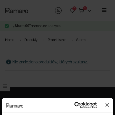
1
0
„Storm 99”
dodano do koszyka.
Home
Produkty
Próbki tkanin
Storm
Nie znaleziono produktów, których szukasz.
Produkty