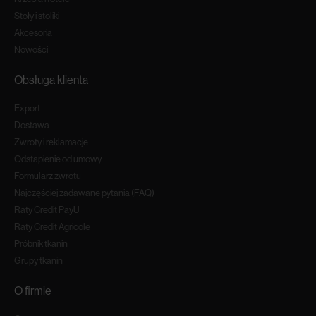
Stoły i stoliki
Akcesoria
Nowości
Obsługa klienta
Export
Dostawa
Zwroty i reklamacje
Odstapienie od umowy
Formularz zwrotu
Najczęściej zadawane pytania (FAQ)
Raty Credit PayU
Raty Credit Agricole
Próbnik tkanin
Grupy tkanin
O firmie