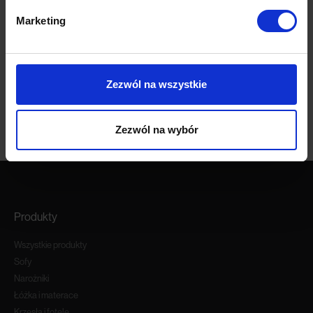
Velvet 2219
Marketing
Darmowa próbka
Darmowa próbka
Zezwól na wszystkie
Zezwól na wybór
Produkty
Wszystkie produkty
Sofy
Narożniki
Łóżka i materace
Krzesła i fotele