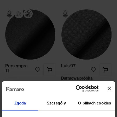
Persempra
Luis 97
11
Darmowa próbka
Darmowa próbka
Zgoda
Szczegóły
O plikach cookies