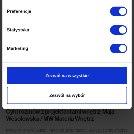
Preferencje
Statystyka
Ostatnie artykuły
Marketing
Zezwól na wszystkie
Zezwól na wybór
Wszystkie
Cykl rozmów z projektantami wnętrz: Maja
Wesołowska / MW Materia Wnętrz
Instagram mówi „ładnie”, Pinterest „inspirująco”… ale czy Twoje wnętrze