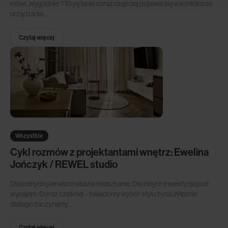
mówi „wygodnie”?To pytanie coraz częściej pojawia się w kontekście
urządzania...
Czytaj więcej
Wszystkie
Cykl rozmów z projektantami wnętrz: Ewelina
Jończyk / REWEL studio
Dla jednych pierwsze własne mieszkanie. Dla innych inwestycja pod
wynajem. Coraz częściej – świadomy wybór stylu życia.Właśnie
dlatego zaczynamy...
Czytaj więcej