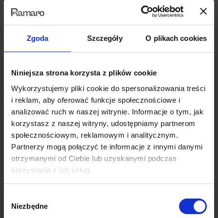
droższe od lamp ściennych.
_
Zgoda
Szczegóły
O plikach cookies
Zarówno lampy ścienne, jak i podłogowe, mogą być bardzo stylowe i
eleganckie – a tym samym dodawać pomieszczeniu uroku o
pożądanym charakterze. W zależności od technologii oba typy lamp
mogą być regulowane, co pozwala na dopasowanie natężenia światła
Niniejsza strona korzysta z plików cookie
do indywidualnych potrzeb użytkownika w danej chwili.
Wykorzystujemy pliki cookie do spersonalizowania treści
i reklam, aby oferować funkcje społecznościowe i
Ostatecznie, wybór między nimi zależy od Twoich indywidualnych
analizować ruch w naszej witrynie. Informacje o tym, jak
potrzeb i wymagań funkcjonalnych pomieszczenia. Dlatego zawsze
korzystasz z naszej witryny, udostępniamy partnerom
warto skonsultować się ze specjalistą do spraw oświetlenia i wystroju
społecznościowym, reklamowym i analitycznym.
wnętrz, który pomoże Ci dokonać właściwego wyboru – dokładnie
takiego, jakiego potrzebujesz.
Partnerzy mogą połączyć te informacje z innymi danymi
otrzymanymi od Ciebie lub uzyskanymi podczas
Jeśli czujesz, że potrzebujesz pomocy w dobraniu odpowiedniego
korzystania z ich usług.
oświetlenia do Twojego wnętrza – nie wahaj się z nami skontaktować.
Nasi specjaliści z przyjemnością pomogą Ci stworzyć przestrzeń,
Wybór
która zarówno Tobie, jak i Twoim gościom, zawróci w głowie od
Niezbędne
zgody
pierwszego wejrzenia.