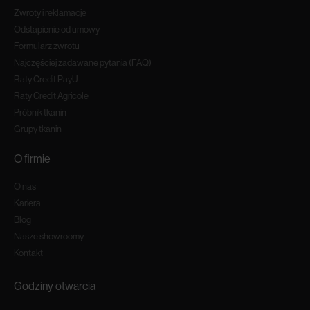
Zwroty i reklamacje
Odstapienie od umowy
Formularz zwrotu
Najczęściej zadawane pytania (FAQ)
Raty Credit PayU
Raty Credit Agricole
Próbnik tkanin
Grupy tkanin
O firmie
O nas
Kariera
Blog
Nasze showroomy
Kontakt
Godziny otwarcia