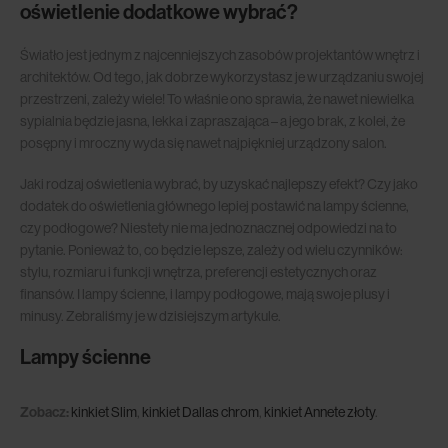
oświetlenie dodatkowe wybrać?
Światło jest jednym z najcenniejszych zasobów projektantów wnętrz i
architektów. Od tego, jak dobrze wykorzystasz je w urządzaniu swojej
przestrzeni, zależy wiele! To właśnie ono sprawia, że nawet niewielka
sypialnia będzie jasna, lekka i zapraszająca – a jego brak, z kolei, że
posępny i mroczny wyda się nawet najpiękniej urządzony salon.
Jaki rodzaj oświetlenia wybrać, by uzyskać najlepszy efekt? Czy jako
dodatek do oświetlenia głównego lepiej postawić na lampy ścienne,
czy podłogowe? Niestety nie ma jednoznacznej odpowiedzi na to
pytanie. Ponieważ to, co będzie lepsze, zależy od wielu czynników:
stylu, rozmiaru i funkcji wnętrza, preferencji estetycznych oraz
finansów. I lampy ścienne, i lampy podłogowe, mają swoje plusy i
minusy. Zebraliśmy je w dzisiejszym artykule.
Lampy ścienne
Zobacz:
kinkiet Slim
,
kinkiet Dallas chrom
,
kinkiet Annete złoty
.