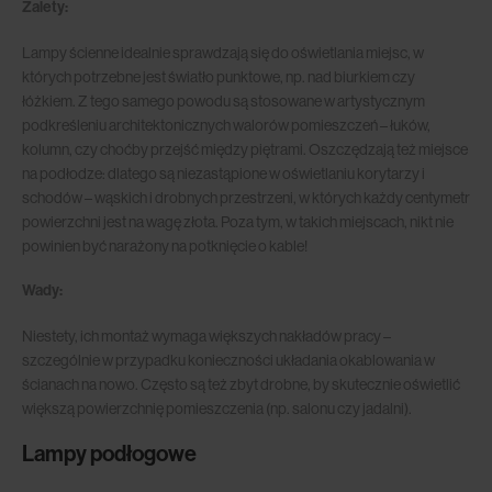
Zalety:
Lampy ścienne idealnie sprawdzają się do oświetlania miejsc, w
których potrzebne jest światło punktowe, np. nad biurkiem czy
łóżkiem. Z tego samego powodu są stosowane w artystycznym
podkreśleniu architektonicznych walorów pomieszczeń – łuków,
kolumn, czy choćby przejść między piętrami. Oszczędzają też miejsce
na podłodze: dlatego są niezastąpione w oświetlaniu korytarzy i
schodów – wąskich i drobnych przestrzeni, w których każdy centymetr
powierzchni jest na wagę złota. Poza tym, w takich miejscach, nikt nie
powinien być narażony na potknięcie o kable!
Wady:
Niestety, ich montaż wymaga większych nakładów pracy –
szczególnie w przypadku konieczności układania okablowania w
ścianach na nowo. Często są też zbyt drobne, by skutecznie oświetlić
większą powierzchnię pomieszczenia (np. salonu czy jadalni).
Lampy podłogowe