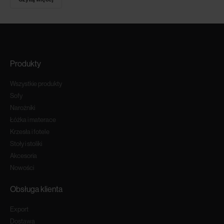
Produkty
Wszystkie produkty
Sofy
Narożniki
Łóżka i materace
Krzesła i fotele
Stoły i stoliki
Akcesoria
Nowości
Obsługa klienta
Export
Dostawa