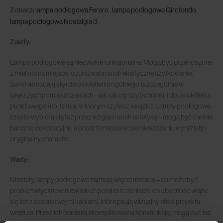
Zobacz
:
lampa podłogowa Ferero
,
lampa podłogowa Girotondo
,
lampa podłogowa Nostalgia 3
.
Zalety:
Lampy podłogowe są niezwykle funkcjonalne. Mogą być przenoszone
z miejsca na miejsce, co pozwala na ich elastyczne użytkowanie.
Świetnie nadają się i do oświetlenia ogólnego (szczególnie w
większych pomieszczeniach – jak salony czy jadalnie), i do oświetlenia
punktowego (np. fotela, w którym czytasz książki). Lampy podłogowe
często wybiera się też przez wzgląd na ich estetykę – mogą być o wiele
bardziej dekoracyjne, a przez to nadawać pomieszczeniu wyrazisty i
oryginalny charakter.
Wady:
Niestety, lampy podłogowe zajmują więcej miejsca – co może być
problematyczne w niewielkich pomieszczeniach. Ich obecność wiąże
się też z dodatkowymi kablami, które psują wizualny efekt projektu
wnętrza. Przez ich bardziej skomplikowaną konstrukcję, mogą być też