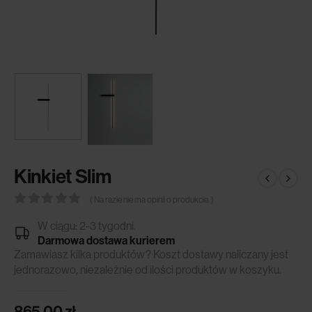
Kinkiet Slim
( Na razie nie ma opinii o produkcie. )
0
out of 5
W ciągu: 2-3 tygodni.
Darmowa dostawa kurierem
Zamawiasz kilka produktów? Koszt dostawy naliczany jest
jednorazowo, niezależnie od ilości produktów w koszyku.
865.00
zł