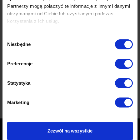
Partnerzy mogą połączyć te informacje z innymi danymi
otrzymanymi od Ciebie lub uzyskanymi podczas
Opis produktu
korzystania z ich usług.
Wybór
Lampa Slim to projekt o prostym, ale bardzo oryginalnym wyglądzie.
Niezbędne
zgody
Idealnie sprawdzi się w każdym salonie, jadalni, korytarzu czy holu.
Preferencje
Wymiary
Dane techniczne
Statystyka
Opinie (0)
Marketing
Zezwól na wszystkie