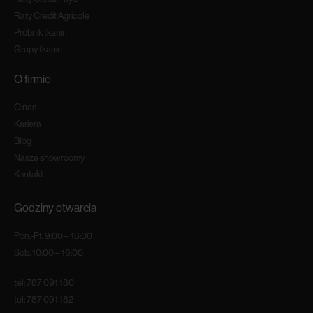
Raty Credit Agricole
Próbnik tkanin
Grupy tkanin
O firmie
O nas
Kariera
Blog
Nasze showroomy
Kontakt
Godziny otwarcia
Pon.-Pt. 9:00 – 18:00
Sob. 10:00 – 16:00
tel:
787 091 180
tel:
787 091 182