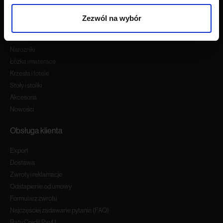
Produkty
Zezwól na wybór
Wszystkie produkty
Sofy
Narożniki
Łóżka i materace
Krzesła i fotele
Stoły i stoliki
Akcesoria
Nowości
Obsługa klienta
Export
Dostawa
Zwroty i reklamacje
Odstapienie od umowy
Formularz zwrotu
Najczęściej zadawane pytania (FAQ)
Raty Credit PayU