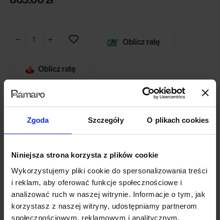
Oblicz ratę
Oblicz ratę
Dodaj do koszyka
Zgoda
Szczegóły
O plikach cookies
Potrzebujesz większego wyboru tkanin?
Niniejsza strona korzysta z plików cookie
W sklepie internetowym posiadamy tylko niewielką część tkanin, z
Wykorzystujemy pliki cookie do spersonalizowania treści
których możemy stworzyć Twój mebel. Jeśli potrzebujesz
i reklam, aby oferować funkcje społecznościowe i
dodatkowych próbników tkanin lub chcesz zmienić konfigurację
analizować ruch w naszej witrynie. Informacje o tym, jak
mebla lub ilość modułów skontaktuj się z naszym biurem obsługi.
korzystasz z naszej witryny, udostępniamy partnerom
787 091 180
społecznościowym, reklamowym i analitycznym.