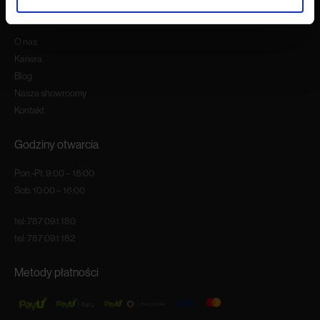
O firmie
O nas
Kariera
Blog
Nasze showroomy
Kontakt
Godziny otwarcia
Pon.-Pt. 9:00 – 18:00
Sob. 10:00 – 16:00
tel:
787 091 180
tel:
787 091 182
Metody płatności