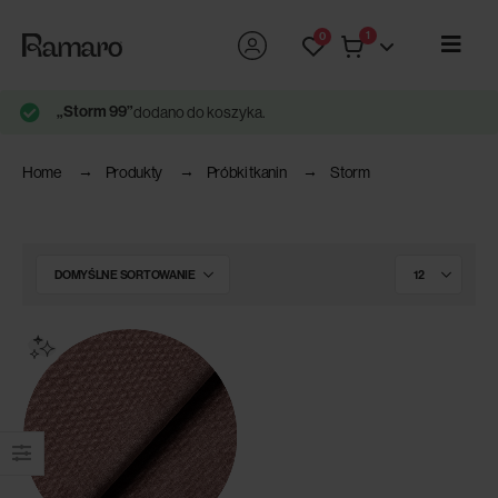
1
0
„Storm 99”
dodano do koszyka.
Home
Produkty
Próbki tkanin
Storm