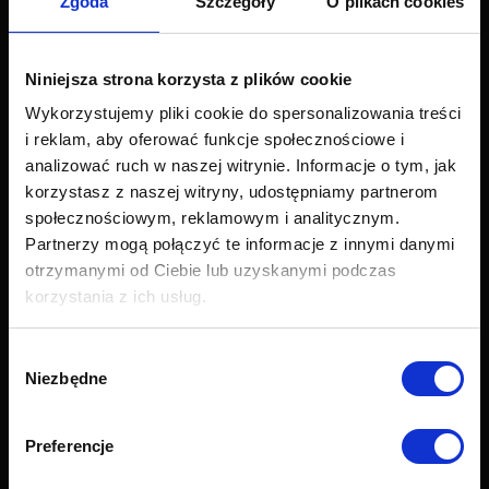
Zgoda
Szczegóły
O plikach cookies
Wszystkie produkty
Sofy
Narożniki
Niniejsza strona korzysta z plików cookie
Łóżka i materace
Wykorzystujemy pliki cookie do spersonalizowania treści
Krzesła i fotele
i reklam, aby oferować funkcje społecznościowe i
Stoły i stoliki
analizować ruch w naszej witrynie. Informacje o tym, jak
Akcesoria
korzystasz z naszej witryny, udostępniamy partnerom
Nowości
społecznościowym, reklamowym i analitycznym.
Obsługa klienta
Partnerzy mogą połączyć te informacje z innymi danymi
otrzymanymi od Ciebie lub uzyskanymi podczas
Export
korzystania z ich usług.
Dostawa
Zwroty i reklamacje
Wybór
Odstapienie od umowy
Niezbędne
zgody
Formularz zwrotu
Najczęściej zadawane pytania (FAQ)
Preferencje
Raty Credit PayU
Raty Credit Agricole