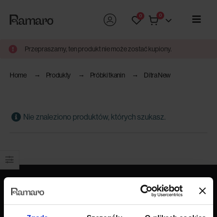
0
0
Przepraszamy, ten produkt nie może zostać kupiony.
Home
Produkty
Próbki tkanin
Ditra New
Nie znaleziono produktów, których szukasz.
Produkty