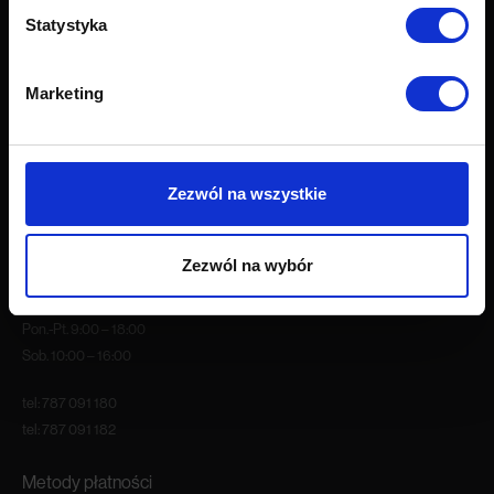
Próbnik tkanin
Statystyka
Grupy tkanin
O firmie
Marketing
O nas
Kariera
Blog
Zezwól na wszystkie
Nasze showroomy
Kontakt
Zezwól na wybór
Godziny otwarcia
Pon.-Pt. 9:00 – 18:00
Sob. 10:00 – 16:00
tel:
787 091 180
tel:
787 091 182
Metody płatności