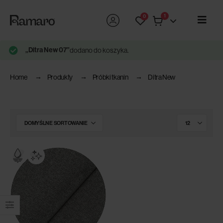
1
0
„Ditra New 07”
dodano do koszyka.
Home
Produkty
Próbki tkanin
Ditra New