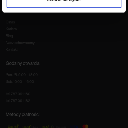
O firmie
O nas
Kariera
Blog
Nasze showroomy
Kontakt
Godziny otwarcia
Pon.-Pt. 9:00 – 18:00
Sob. 10:00 – 16:00
tel:
787 091 180
tel:
787 091 182
Metody płatności