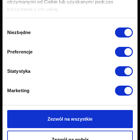
otrzymanymi od Ciebie lub uzyskanymi podczas
Narożniki
korzystania z ich usług.
Łóżka i materace
Krzesła i fotele
Wybór
Stoły i stoliki
Niezbędne
zgody
Akcesoria
Nowości
Preferencje
Obsługa klienta
Statystyka
Export
Dostawa
Zwroty i reklamacje
Marketing
Odstapienie od umowy
Formularz zwrotu
Najczęściej zadawane pytania (FAQ)
Raty Credit PayU
Zezwól na wszystkie
Raty Credit Agricole
Próbnik tkanin
Grupy tkanin
Zezwól na wybór