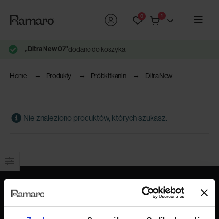
1
0
„Ditra New 07”
dodano do koszyka.
Home
Produkty
Próbki tkanin
Ditra New
Nie znaleziono produktów, których szukasz.
Produkty