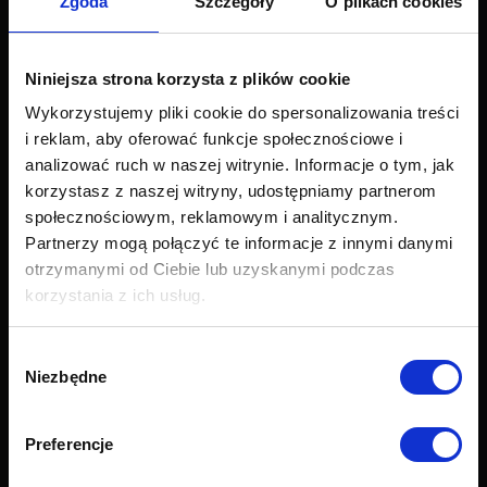
Zgoda
Szczegóły
O plikach cookies
Wszystkie produkty
Sofy
Narożniki
Niniejsza strona korzysta z plików cookie
Łóżka i materace
Wykorzystujemy pliki cookie do spersonalizowania treści
Krzesła i fotele
i reklam, aby oferować funkcje społecznościowe i
Stoły i stoliki
analizować ruch w naszej witrynie. Informacje o tym, jak
Akcesoria
korzystasz z naszej witryny, udostępniamy partnerom
Nowości
społecznościowym, reklamowym i analitycznym.
Obsługa klienta
Partnerzy mogą połączyć te informacje z innymi danymi
otrzymanymi od Ciebie lub uzyskanymi podczas
Export
korzystania z ich usług.
Dostawa
Zwroty i reklamacje
Wybór
Odstapienie od umowy
Niezbędne
zgody
Formularz zwrotu
Najczęściej zadawane pytania (FAQ)
Preferencje
Raty Credit PayU
Raty Credit Agricole