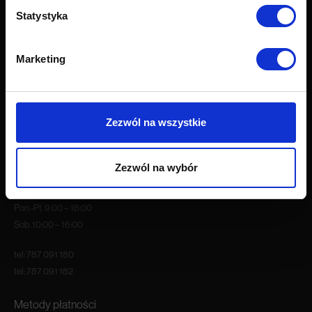
Próbnik tkanin
Statystyka
Grupy tkanin
O firmie
Marketing
O nas
Kariera
Blog
Zezwól na wszystkie
Nasze showroomy
Kontakt
Zezwól na wybór
Godziny otwarcia
Pon.-Pt. 9:00 – 18:00
Sob. 10:00 – 16:00
tel:
787 091 180
tel:
787 091 182
Metody płatności