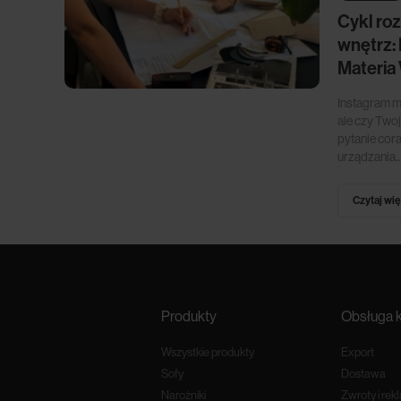
Cykl ro
wnętrz:
Materia
Instagram mó
ale czy Two
pytanie cora
urządzania..
Czytaj wię
Produkty
Obsługa k
Wszystkie produkty
Export
Sofy
Dostawa
Narożniki
Zwroty i rek