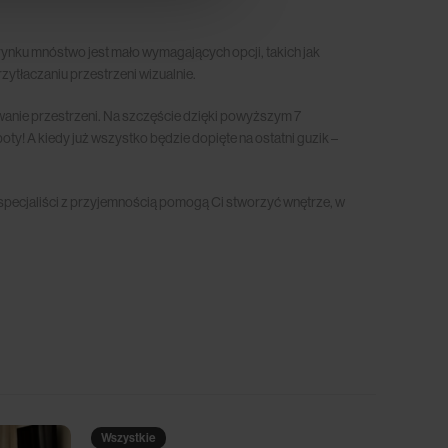
rynku mnóstwo jest mało wymagających opcji, takich jak
ytłaczaniu przestrzeni wizualnie.
owanie przestrzeni. Na szczęście dzięki powyższym 7
oty! A kiedy już wszystko będzie dopięte na ostatni guzik –
 specjaliści z przyjemnością pomogą Ci stworzyć wnętrze, w
Wszystkie