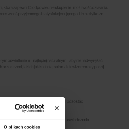
ni, która zapewni Ci odpowiednie skupienie i możliwość działania.
s w coś przyjemnego i satysfakcjonującego. I to nie tylko ze
rym oświetleniem – najlepiej naturalnym – aby nie nadwyrężać
przestrzeni, takich jak kuchnia, salon z telewizorem czy pokój
 stworzyć środowisko, które pomoże Ci pozostać
chowywania, które byłyby korzystne?”. Z doświadczenia
O plikach cookies