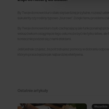
By Twoje domowe biuro stało się bardziej przytulne, rozważ udek
sukulenty czy rośliny typowo „biurowe”. Dzięki temu prostemu z
By Twoje domowe biuro było zachęcającą (ale funkcjonalną!) prze
wskazówkom osiągnięcie tego celu może być nie tylko łatwe, ale t
koniecznie podziel się z nami efektami.
Jeśli jednak czujesz, że potrzebujesz pomocy w dobraniu odpowie
którym praca będzie jak najbardziej efektywna.
Ostatnie artykuły
Wszystkie