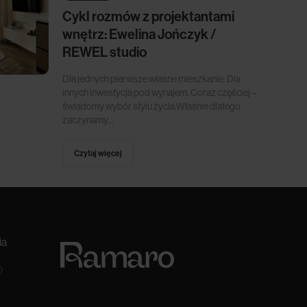
Cykl rozmów z projektantami
wnętrz: Ewelina Jończyk /
REWEL studio
Dla jednych pierwsze własne mieszkanie. Dla
innych inwestycja pod wynajem. Coraz częściej –
świadomy wybór stylu życia.Właśnie dlatego
zaczynamy...
Czytaj więcej
ia
0