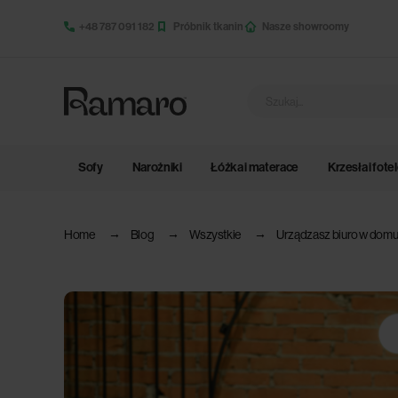
+48 787 091 182
Próbnik tkanin
Nasze showroomy
Sofy
Narożniki
Łóżka i materace
Krzesła i fote
Home
Blog
Wszystkie
Urządzasz biuro w domu? 