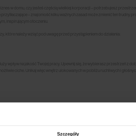
znes w domu, czy jesteś częścią wielkiej korporacji – potrzebujesz przestrze
ytłaczające – znajomość kilku ważnych zasad może zmienić ten trudny proce
ym, inspirującym otoczeniu.
czy, które należy wziąć pod uwagę przed przystąpieniem do działania:
ży wpływ na jakość Twojej pracy. Upewnij się, że wybierasz przestrzeń z dob
liwie ciche. Unikaj więc wnętrz ulokowanych w pobliżu ruchliwych i głośnych 
wszystko jego funkcjonalność powinna przeważać nad formą. W końcu chcesz
enie elementów, które zwiększą Twój komfort.
biurka spełni moje potrzeby? Czy istnieją jakieś rozwiązania w zakresie prze
edzieć: tak!
Szczegóły