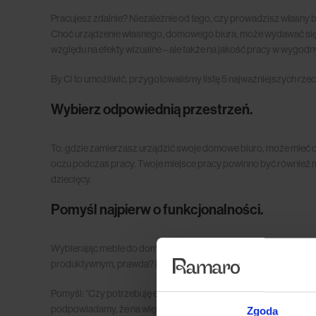
Pracujesz zdalnie? Niezależnie od tego, czy prowadzisz własny bi
Choć urządzenie własnego, domowego biura, może wydawać się prz
względu na efekty wizualne – ale także na jakość pracy w wygodn
By Ci to umożliwić, przygotowaliśmy listę 5 najważniejszych rze
Wybierz odpowiednią przestrzeń.
To, gdzie zamierzasz urządzić swoje domowe biuro, może mieć du
oczu podczas pracy. Twoje miejsce pracy powinno być również moż
dziecięcy.
Pomyśl najpierw o funkcjonalności.
Wybierając meble do domowego biura, nie zapominaj, że mimo 
produktywnym, prawda? Dlatego nie oszczędzaj czasu na znalezi
Pomyśl: “Czy potrzebuję ergonomicznego
krzesła
? Jaki rodzaj 
podpowiadamy, że na większość z tych pytań powinieneś odpowi
Zgoda