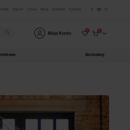
antów
Export
O nas
Blog
Kontakt
Kariera
0
0
Moje Konto
ominkowe
Bestsellery