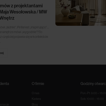
zmów z projektantami
 Maja Wesołowska / MW
 Wnętrz
wi „ładnie”, Pinterest „inspirująco”…
je wnętrze mówi „wygodnie”?To
z częściej pojawia się w kontekście
.
cej
lienta
O firmie
Godziny otwarc
O nas
Pon.-Pt. 9:00 – 18:0
Kariera
Sob. 10:00 – 16:00
lamacje
Blog