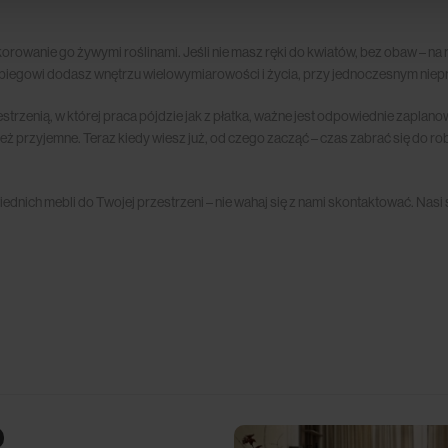
orowanie go żywymi roślinami. Jeśli nie masz ręki do kwiatów, bez obaw – na 
abiegowi dodasz wnętrzu wielowymiarowości i życia, przy jednoczesnym nieprz
strzenią, w której praca pójdzie jak z płatka, ważne jest odpowiednie zaplan
eż przyjemne. Teraz kiedy wiesz już, od czego zacząć – czas zabrać się do rob
dnich mebli do Twojej przestrzeni – nie wahaj się z nami skontaktować. Nasi