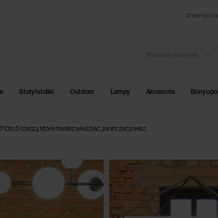
Dla projekt
Wszystkie kategorie
le
Stoły i stoliki
Outdoor
Lampy
Akcesoria
Bony up
Oto 5 rzeczy, które musisz wiedzieć, zanim zaczniesz.