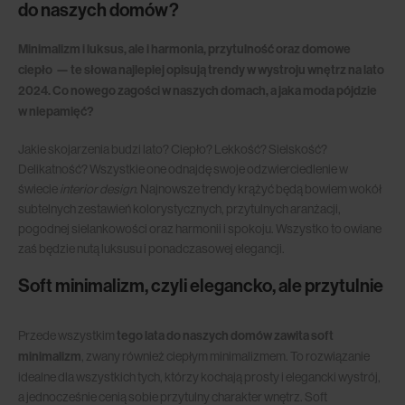
do naszych domów?
Minimalizm i luksus, ale i harmonia, przytulność oraz domowe
ciepło — te słowa najlepiej opisują trendy w wystroju wnętrz na lato
2024. Co nowego zagości w naszych domach, a jaka moda pójdzie
w niepamięć?
Jakie skojarzenia budzi lato? Ciepło? Lekkość? Sielskość?
Delikatność? Wszystkie one odnajdę swoje odzwierciedlenie w
świecie
interior design
. Najnowsze trendy krążyć będą bowiem wokół
subtelnych zestawień kolorystycznych, przytulnych aranżacji,
pogodnej sielankowości oraz harmonii i spokoju. Wszystko to owiane
zaś będzie nutą luksusu i ponadczasowej elegancji.
Soft minimalizm, czyli elegancko, ale przytulnie
Przede wszystkim
tego lata do naszych domów zawita soft
minimalizm
, zwany również ciepłym minimalizmem. To rozwiązanie
idealne dla wszystkich tych, którzy kochają prosty i elegancki wystrój,
a jednocześnie cenią sobie przytulny charakter wnętrz. Soft