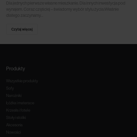
Dla jednych pierwsze własne mieszkanie. Dla innych inwestycja pod
wynajem. Coraz częściej – świadomy wybór stylu życia.Właśnie
dlatego zaczynamy...
Czytaj więcej
Produkty
Wszystkie produkty
Sofy
Narożniki
Łóżka i materace
Krzesła i fotele
Stoły i stoliki
Akcesoria
Nowości