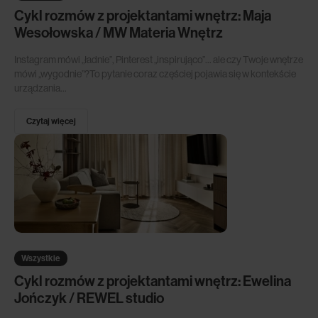
Cykl rozmów z projektantami wnętrz: Maja
Wesołowska / MW Materia Wnętrz
Instagram mówi „ładnie”, Pinterest „inspirująco”… ale czy Twoje wnętrze
mówi „wygodnie”?To pytanie coraz częściej pojawia się w kontekście
urządzania...
Czytaj więcej
Wszystkie
Cykl rozmów z projektantami wnętrz: Ewelina
Jończyk / REWEL studio