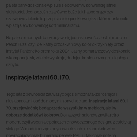
paleta barw doskonale wpisuje się bowiem w konwencję letniej
sielskości. Jednocześnie zarówno beże, jak i jasne brązy czy
szałwiowe zielenie to przepis na eleganckie wnętrza, które doskonale
wpiszą się w konwencję soft minimalizmu.
Na palecie modnych barw pojawi się jednak nowość. Jest nim odcień
Peach Fuzz, czyli delikatny brzoskwiniowy kolor okrzyknięty przez
Instytut Pantone kolorem roku 2024. Jasny pomarańczowy doskonale
wkomponuje się w letnie wystroje, dodając im słonecznego i ciepłego
sznytu.
Inspiracje latami 60. i 70.
Tego lata z pewnością zauważyć będzie można także rosnącą i
niesłabnącą miłość do mody minionych dekad.
Inspiracje latami 60. i
70. przejawiać się będą przede wszystkim w meblach, ale i w
doborze dodatków i kolorów.
Do naszych salonów zawita retro
modern, czyli wspaniałe połączenie nowoczesnego designu z estetyką
vintage. W modnie urządzonych wnętrzach nie zabraknie więc
powracających jak bumerang perełek PRL-u, takich jak sofy na