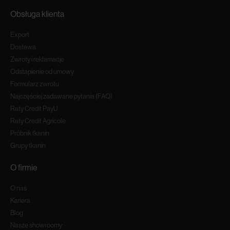
Obsługa klienta
Export
Dostawa
Zwroty i reklamacje
Odstapienie od umowy
Formularz zwrotu
Najczęściej zadawane pytania (FAQ)
Raty Credit PayU
Raty Credit Agricole
Próbnik tkanin
Grupy tkanin
O firmie
O nas
Kariera
Blog
Nasze showroomy