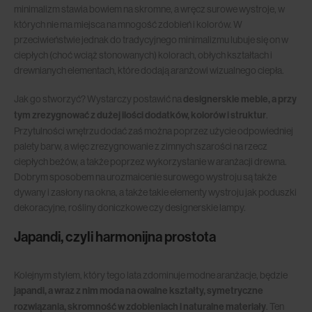
minimalizm stawia bowiem na skromne, a wręcz surowe wystroje, w
których nie ma miejsca na mnogość zdobień i kolorów. W
przeciwieństwie jednak do tradycyjnego minimalizmu lubuje się on w
ciepłych (choć wciąż stonowanych) kolorach, obłych kształtach i
drewnianych elementach, które dodają aranżowi wizualnego ciepła.
Jak go stworzyć? Wystarczy postawić na
designerskie meble, a przy
tym zrezygnować z dużej ilości dodatków, kolorów i struktur
.
Przytulności wnętrzu dodać zaś można poprzez użycie odpowiedniej
palety barw, a więc zrezygnowanie z zimnych szarości na rzecz
ciepłych beżów, a także poprzez wykorzystanie w aranżacji drewna.
Dobrym sposobem na urozmaicenie surowego wystroju są także
dywany i zasłony na okna, a także takie elementy wystroju jak poduszki
dekoracyjne, rośliny doniczkowe czy designerskie lampy.
Japandi, czyli harmonijna prostota
Kolejnym stylem, który tego lata zdominuje modne aranżacje, będzie
japandi, a wraz z nim moda na owalne kształty, symetryczne
rozwiązania, skromność w zdobieniach i naturalne materiały
. Ten