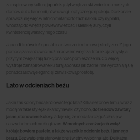
zainspirowany kulturą japońską styl wnętrzarski wniesie do naszych
domów dużo harmonii, równowagi i optycznego spokoju. Doskonale
sprawdzi się więc w letnich metamorfozach salonu czy sypialni,
wnosząc do wnętrz powiew świeżości i sielskiej aury, czyli
kwintesencję wakacyjnego czasu.
Japandi to również sposób na stworzenie domowej strefy zen. Z jego
pomocą zaaranżować można bowiem wnętrza, które koją zmysły, a
przy tym zwiększają funkcjonalność pomieszczenia. Co więcej
wystroje zainspirowane kulturą japońską jak żadne inne wyróżniają się
ponadczasową elegancję i zjawiskową prostotą.
Lato w odcieniach beżu
Jakie zaś kolory będą królować tego lata? Kilka sezonów temu, wraz z
modą na takie style jak skandynawski czy boho,
do trendów zawitały
jasne, stonowane kolory.
Zdaje się, że moda ta rozgościła się w
naszych domach na długi czas.
W modnych aranżacjach wciąż
królują bowiem pastele, a także wszelkie odcienie beżu i jasnego
brązu.
Bez wątpienia stanowią one świetny wybór na lato! Delikatna