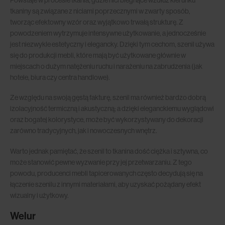
tkaniny są związane z niciami poprzecznymi w zwarty sposób,
tworząc efektowny wzór oraz wyjątkowo trwałą strukturę. Z
powodzeniem wytrzymuje intensywne użytkowanie, a jednocześnie
jest niezwykle estetyczny i elegancky. Dzięki tym cechom, szenil używa
się do produkcji mebli, które mają być użytkowane głównie w
miejscach o dużym natężeniu ruchu i narażeniu na zabrudzenia (jak
hotele, biura czy centra handlowe).
Ze względu na swoją gęstą fakturę, szenil ma również bardzo dobrą
izolacyjność termiczną i akustyczną; a dzięki eleganckiemu wyglądowi
oraz bogatej kolorystyce, może być wykorzystywany do dekoracji
zarówno tradycyjnych, jak i nowoczesnych wnętrz.
Warto jednak pamiętać, że szenil to tkanina dość ciężka i sztywna, co
może stanowić pewne wyzwanie przy jej przetwarzaniu. Z tego
powodu, producenci mebli tapicerowanych często decydują się na
łączenie szenilu z innymi materiałami, aby uzyskać pożądany efekt
wizualny i użytkowy.
Welur