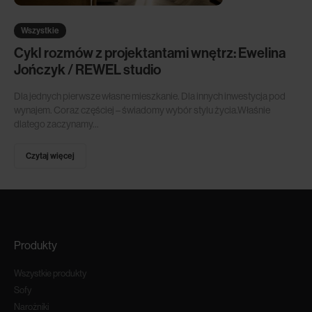
Wszystkie
Cykl rozmów z projektantami wnętrz: Ewelina
Jończyk / REWEL studio
Dla jednych pierwsze własne mieszkanie. Dla innych inwestycja pod
wynajem. Coraz częściej – świadomy wybór stylu życia.Właśnie
dlatego zaczynamy...
Czytaj więcej
Produkty
Wszystkie produkty
Sofy
Narożniki