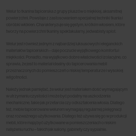
Welur to tkanina tapicerska z grupy pluszów o miękkiej, aksamitnej
powierzchni. Powstaje z zastosowaniem specjalnej techniki tkania i
obróbki włókien. Charakteryzuje się gęstym, krótkim włosiem, które
tworzy na powierzchni tkaniny spektakularny, jedwabisty splot.
Welur jest również jednym z najbardziej luksusowych i eleganckich
materiałów tapicerskich – daje poczucie wyjątkowego komfortu i
miękkości. Ponadto, ma wyjątkowo dobre właściwości izolacyjne, co
sprawia, że jest to materiał idealny do tapicerowania mebli
przeznaczonych do pomieszczeń o niskiej temperaturze i wysokiej
wilgotności.
Należy jednak pamiętać, że welur jest materiałem dość wymagającym
w utrzymaniu czystości i może być podatny na uszkodzenia
mechaniczne, takie jak przetarcia czy odkształcenia włosia. Dlatego
też, meble tapicerowane welurem wymagają regularnej pielęgnacji
oraz rozważnego użytkowania. Dlatego też używa się go w produkcji
mebli, które mają być użytkowane w pomieszczeniach o niskim
natężeniu ruchu – takich jak salony, gabinety czy sypialnie.