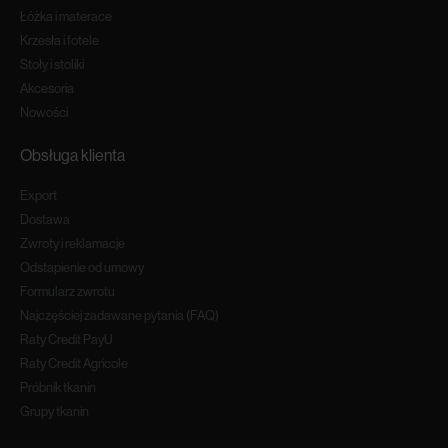
Łóżka i materace
Krzesła i fotele
Stoły i stoliki
Akcesoria
Nowości
Obsługa klienta
Export
Dostawa
Zwroty i reklamacje
Odstapienie od umowy
Formularz zwrotu
Najczęściej zadawane pytania (FAQ)
Raty Credit PayU
Raty Credit Agricole
Próbnik tkanin
Grupy tkanin