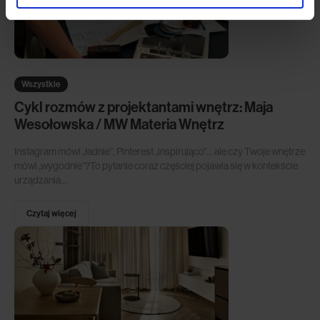
Wszystkie
Cykl rozmów z projektantami wnętrz: Maja
Wesołowska / MW Materia Wnętrz
Instagram mówi „ładnie”, Pinterest „inspirująco”… ale czy Twoje wnętrze
mówi „wygodnie”?To pytanie coraz częściej pojawia się w kontekście
urządzania...
Czytaj więcej