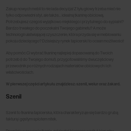
Zakup nowych mebli to nie lada decyzja! Z tyłu głowy trzeba mieć nie
tylko odpowiedni styl, ale także… idealną tkaninę obiciową.
Potrzebujesz czegoś wyjątkowo miękkiego i przytulnego do sypialni?
Bardzo trwałego do poczekalni Twojego gabinetu? A może
technologii ułatwiającej czyszczenie, która przyda się w meblowaniu
pokoju dziecięcego? Dzisiejszy rynek tapicerski to ocean możliwości!
Aby pomóc Ci wybrać tkaninę najlepiej dopasowaną do Twoich
potrzeb (i do Twojego domu!), przygotowaliśmy dwuczęściowy
przewodnik po różnych rodzajach materiałów obiciowych i ich
właściwościach.
W pierwszej części artykułu znajdziesz: szenil, welur oraz żakard.
Szenil
Szenil to tkanina tapicerska, która charakteryzuje się bardzo grubą
fakturą i gęstym splotem nitek.
Powstaje w procesie tkania, gdzie nici biegnące wzdłuż kierunku