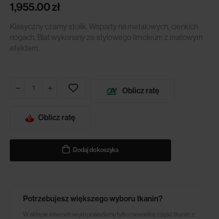
1,955.00
zł
Klasyczny czarny stolik. Wsparty na metalowych, cienkich
nogach. Blat wykonany ze stylowego limoleum z matowym
efektem.
Oblicz ratę
Oblicz ratę
Dodaj do koszyka
Potrzebujesz większego wyboru tkanin?
W sklepie internetowym posiadamy tylko niewielką część tkanin, z