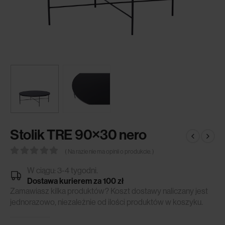
Stolik TRE 90×30 nero
( Na razie nie ma opinii o produkcie. )
0
out of 5
W ciągu: 3-4 tygodni.
Dostawa kurierem za 100 zł
Zamawiasz kilka produktów? Koszt dostawy naliczany jest
jednorazowo, niezależnie od ilości produktów w koszyku.