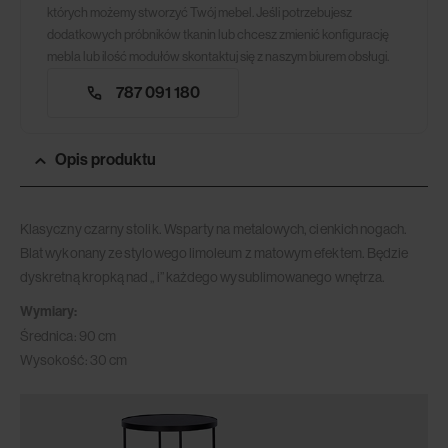
których możemy stworzyć Twój mebel. Jeśli potrzebujesz
dodatkowych próbników tkanin lub chcesz zmienić konfigurację
mebla lub ilość modułów skontaktuj się z naszym biurem obsługi.
787 091 180
Opis produktu
Klasyczny czarny stolik. Wsparty na metalowych, cienkich nogach.
Blat wykonany ze stylowego limoleum z matowym efektem. Będzie
dyskretną kropką nad „ i” każdego wysublimowanego wnętrza.
Wymiary:
Średnica: 90 cm
Wysokość: 30 cm