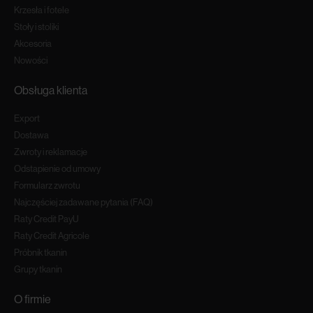
Krzesła i fotele
Stoły i stoliki
Akcesoria
Nowości
Obsługa klienta
Export
Dostawa
Zwroty i reklamacje
Odstapienie od umowy
Formularz zwrotu
Najczęściej zadawane pytania (FAQ)
Raty Credit PayU
Raty Credit Agricole
Próbnik tkanin
Grupy tkanin
O firmie