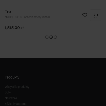
Tre
stolik | 90x30 | orzech amerykański
1,515.00
zł
Produkty
Wszystkie produkty
Sofy
Narożniki
Łóżka i materace