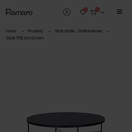
0
0
Home
Produkty
Stoły i stoliki
,
Stoliki kawowe
Stolik TRE 90×30 nero