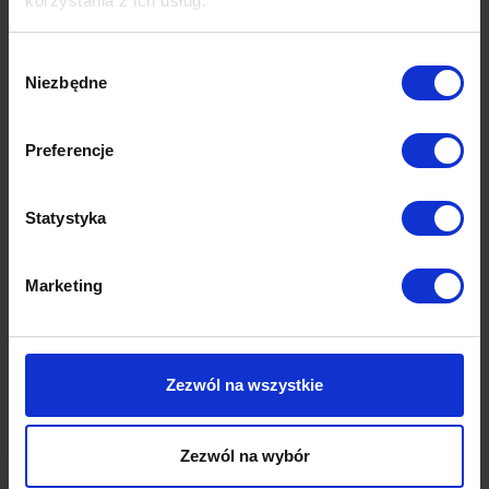
korzystania z ich usług.
Produkty z tej samej kolekcji
Wybór
Niezbędne
zgody
Preferencje
Statystyka
Marketing
Zezwól na wszystkie
Tre
stolik | 43x50 | nero
Zezwól na wybór
885.00
zł