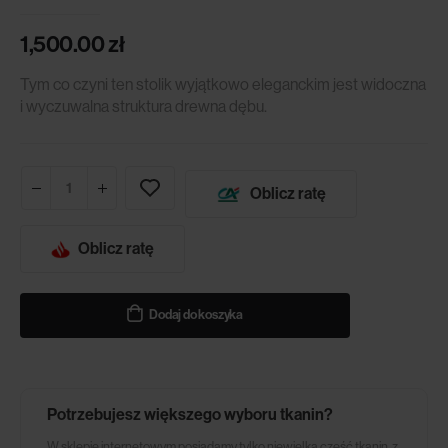
1,500.00
zł
Tym co czyni ten stolik wyjątkowo eleganckim jest widoczna
i wyczuwalna struktura drewna dębu.
Oblicz ratę
Oblicz ratę
Dodaj do koszyka
Potrzebujesz większego wyboru tkanin?
W sklepie internetowym posiadamy tylko niewielką część tkanin, z