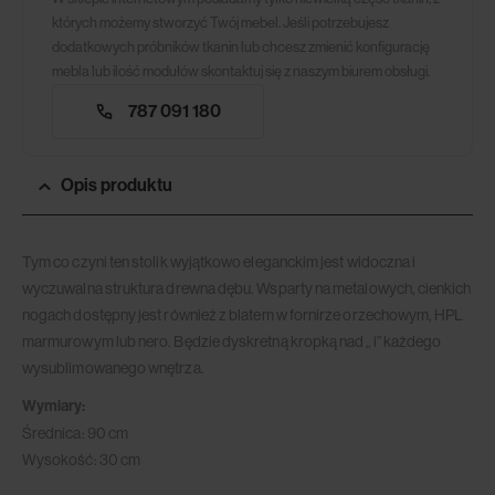
których możemy stworzyć Twój mebel. Jeśli potrzebujesz
dodatkowych próbników tkanin lub chcesz zmienić konfigurację
mebla lub ilość modułów skontaktuj się z naszym biurem obsługi.
787 091 180
Opis produktu
Tym co czyni ten stolik wyjątkowo eleganckim jest widoczna i
wyczuwalna struktura drewna dębu. Wsparty na metalowych, cienkich
nogach dostępny jest również z blatem w fornirze orzechowym, HPL
marmurowym lub nero. Będzie dyskretną kropką nad „ i” każdego
wysublimowanego wnętrza.
Wymiary:
Średnica: 90 cm
Wysokość: 30 cm