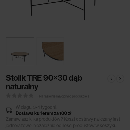
Stolik TRE 90×30 dąb
naturalny
( Na razie nie ma opinii o produkcie. )
0
out of 5
W ciągu: 3-4 tygodni.
Dostawa kurierem za 100 zł
Zamawiasz kilka produktów? Koszt dostawy naliczany jest
jednorazowo, niezależnie od ilości produktów w koszyku.