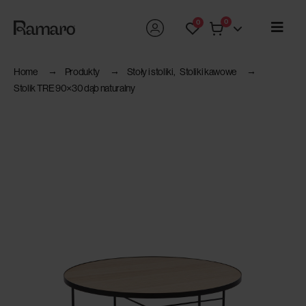
0
0
Home
Produkty
Stoły i stoliki
,
Stoliki kawowe
Stolik TRE 90×30 dąb naturalny