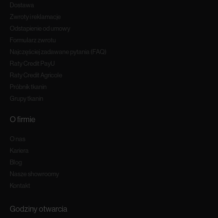
Dostawa
Zwroty i reklamacje
Odstapienie od umowy
Formularz zwrotu
Najczęściej zadawane pytania (FAQ)
Raty Credit PayU
Raty Credit Agricole
Próbnik tkanin
Grupy tkanin
O firmie
O nas
Kariera
Blog
Nasze showroomy
Kontakt
Godziny otwarcia