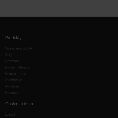
Produkty
Wszystkie produkty
Sofy
Narożniki
Łóżka i materace
Krzesła i fotele
Stoły i stoliki
Akcesoria
Nowości
Obsługa klienta
Export