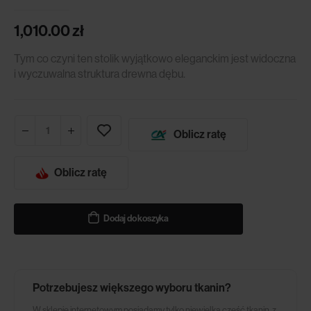
1,010.00
zł
Tym co czyni ten stolik wyjątkowo eleganckim jest widoczna
i wyczuwalna struktura drewna dębu.
Oblicz ratę
Oblicz ratę
Dodaj do koszyka
Potrzebujesz większego wyboru tkanin?
W sklepie internetowym posiadamy tylko niewielką część tkanin, z