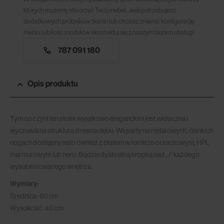
których możemy stworzyć Twój mebel. Jeśli potrzebujesz
dodatkowych próbników tkanin lub chcesz zmienić konfigurację
mebla lub ilość modułów skontaktuj się z naszym biurem obsługi.
787 091 180
Opis produktu
Tym co czyni ten stolik wyjątkowo eleganckim jest widoczna i
wyczuwalna struktura drewna dębu. Wsparty na metalowych, cienkich
nogach dostępny jest również z blatem w fornirze orzechowym, HPL
marmurowym lub nero. Będzie dyskretną kropką nad „ i” każdego
wysublimowanego wnętrza.
Wymiary:
Średnica: 60 cm
Wysokość: 40 cm