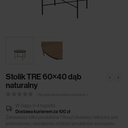
Stolik TRE 60×40 dąb
naturalny
( Na razie nie ma opinii o produkcie. )
0
out of 5
W ciągu: 3-4 tygodni.
Dostawa kurierem za 100 zł
Zamawiasz kilka produktów? Koszt dostawy naliczany jest
jednorazowo, niezależnie od ilości produktów w koszyku.