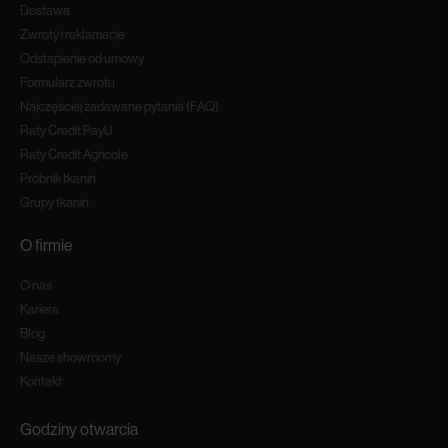
Dostawa
Zwroty i reklamacje
Odstapienie od umowy
Formularz zwrotu
Najczęściej zadawane pytania (FAQ)
Raty Credit PayU
Raty Credit Agricole
Próbnik tkanin
Grupy tkanin
O firmie
O nas
Kariera
Blog
Nasze showroomy
Kontakt
Godziny otwarcia