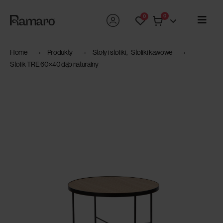
0
0
Home
Produkty
Stoły i stoliki
,
Stoliki kawowe
Stolik TRE 60×40 dąb naturalny