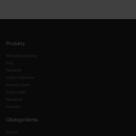
Produkty
Wszystkie produkty
Sofy
Narożniki
Łóżka i materace
Krzesła i fotele
Stoły i stoliki
Akcesoria
Nowości
Obsługa klienta
Export