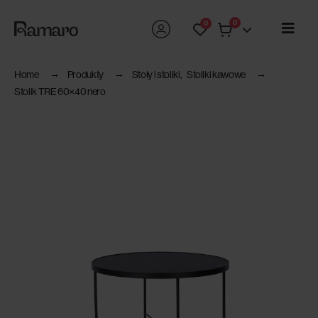
0
0
Home
Produkty
Stoły i stoliki
,
Stoliki kawowe
Stolik TRE 60×40 nero