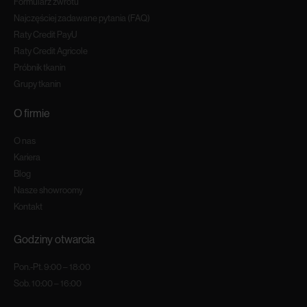
Formularz zwrotu
Najczęściej zadawane pytania (FAQ)
Raty Credit PayU
Raty Credit Agricole
Próbnik tkanin
Grupy tkanin
O firmie
O nas
Kariera
Blog
Nasze showroomy
Kontakt
Godziny otwarcia
Pon.-Pt. 9:00 – 18:00
Sob. 10:00 – 16:00