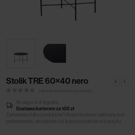
Stolik TRE 60×40 nero
( Na razie nie ma opinii o produkcie. )
0
out of 5
W ciągu: 3-4 tygodni.
Dostawa kurierem za 100 zł
Zamawiasz kilka produktów? Koszt dostawy naliczany jest
jednorazowo, niezależnie od ilości produktów w koszyku.