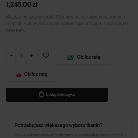
1,245.00
zł
Klasyczny czarny stolik. Wsparty na metalowych, cienkich
nogach. Blat wykonany ze stylowego limoleum z matowym
efektem.
Oblicz ratę
Oblicz ratę
Dodaj do koszyka
Potrzebujesz większego wyboru tkanin?
W sklepie internetowym posiadamy tylko niewielką część tkanin, z