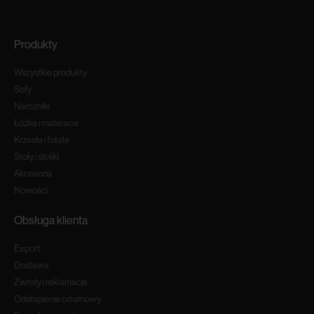
Produkty
Wszystkie produkty
Sofy
Narożniki
Łóżka i materace
Krzesła i fotele
Stoły i stoliki
Akcesoria
Nowości
Obsługa klienta
Export
Dostawa
Zwroty i reklamacje
Odstapienie od umowy