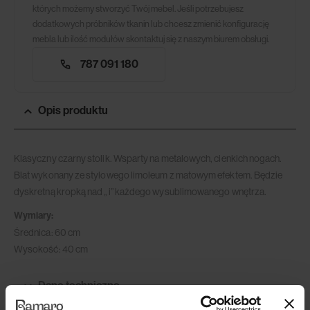
których możemy stworzyć Twój mebel. Jeśli potrzebujesz
dodatkowych próbników tkanin lub chcesz zmienić konfigurację
mebla lub ilość modułów skontaktuj się z naszym biurem obsługi.
787 091 180
Opis produktu
Klasyczny czarny stolik. Wsparty na metalowych, cienkich nogach.
Blat wykonany ze stylowego limoleum z matowym efektem. Będzie
dyskretną kropką nad „ i” każdego wysublimowanego wnętrza.
Wymiary:
Średnica: 60 cm
Wysokość: 40 cm
Dane techniczne