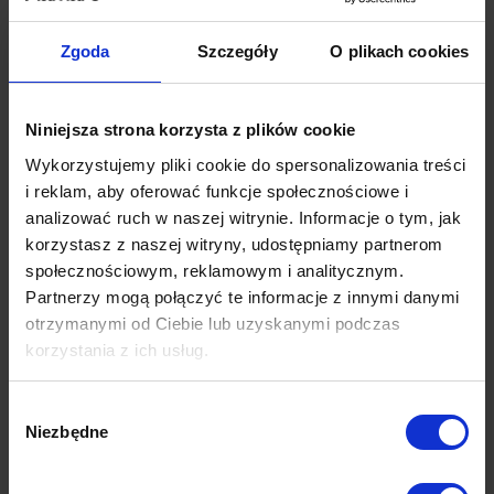
Model 3D
Zgoda
Szczegóły
O plikach cookies
Opinie (0)
Niniejsza strona korzysta z plików cookie
Wykorzystujemy pliki cookie do spersonalizowania treści
i reklam, aby oferować funkcje społecznościowe i
Produkty z tej samej kolekcji
analizować ruch w naszej witrynie. Informacje o tym, jak
korzystasz z naszej witryny, udostępniamy partnerom
społecznościowym, reklamowym i analitycznym.
Partnerzy mogą połączyć te informacje z innymi danymi
otrzymanymi od Ciebie lub uzyskanymi podczas
korzystania z ich usług.
Wybór
Niezbędne
zgody