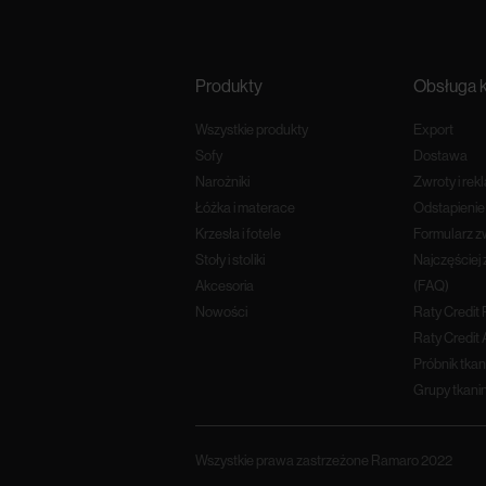
Produkty
Obsługa k
Wszystkie produkty
Export
Sofy
Dostawa
Narożniki
Zwroty i rek
Łóżka i materace
Odstapieni
Krzesła i fotele
Formularz z
Stoły i stoliki
Najczęściej
Akcesoria
(FAQ)
Nowości
Raty Credit
Raty Credit 
Próbnik tkan
Grupy tkani
Wszystkie prawa zastrzeżone Ramaro 2022