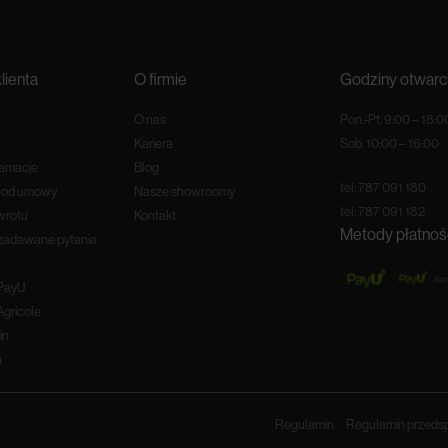
lienta
O firmie
Godziny otwarc
O nas
Pon.-Pt. 9:00 – 18:0
Kariera
Sob. 10:00 – 16:00
lamacje
Blog
tel:
787 091 180
e od umowy
Nasze showroomy
tel:
787 091 182
wrotu
Kontakt
Metody płatnoś
 zadawane pytania
 PayU
Agricole
in
n
Regulamin
Regulamin przeds