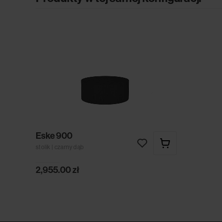
Eske 900
stolik | czarny dąb
2,955.00
zł