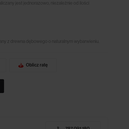
czany jest jednorazowo, niezależnie od ilości
konany z drewna dębowego o naturalnym wybarwieniu.
Oblicz ratę
787 091 180