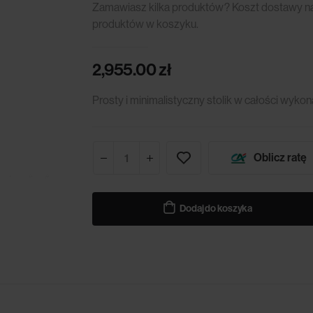
Zamawiasz kilka produktów? Koszt dostawy nali
produktów w koszyku.
2,955.00
zł
Prosty i minimalistyczny stolik w całości wy
Oblicz ratę
Dodaj do koszyka