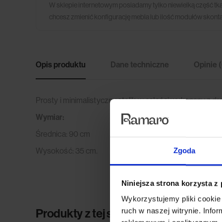
W sklepie internetowym posiadamy tylko niewielką część tk
chcesz zmienić konfigurację mebla lub ilość modułów skonta
Opis produktu
Dane techniczne
Opinie 
Prosty i minimalistyczny stolik w całości wykonany z
Wymiar:
Średnica: 90 cm
Wysokość: 35 cm.
Zgoda
Niniejsza strona korzysta z
Wykorzystujemy pliki cookie 
ruch w naszej witrynie. Inf
Produkty z tej samej kolekcji