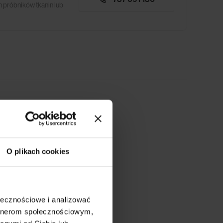
 próbników tkanin lub
O plikach cookies
ołecznościowe i analizować
artnerom społecznościowym,