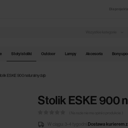
Dla projekt
Wszystkie kategorie
le
Stoły i stoliki
Outdoor
Lampy
Akcesoria
Bony up
tolik ESKE 900 naturalny dąb
Stolik ESKE 900 n
( Na razie nie ma opinii o produkcie. )
0
out of 5
W ciągu: 3-4 tygodni.
Dostawa kurierem za