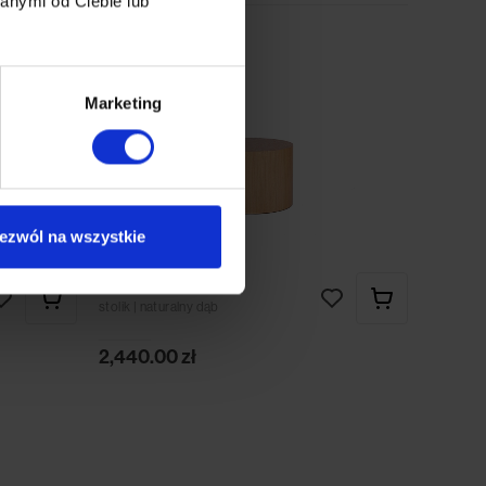
anymi od Ciebie lub
Marketing
ezwól na wszystkie
Eske 630
stolik | naturalny dąb
2,440.00
zł