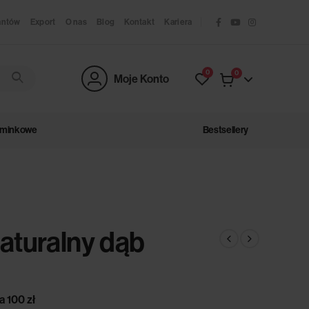
antów
Export
O nas
Blog
Kontakt
Kariera
0
0
Moje Konto
ominkowe
Bestsellery
aturalny dąb
 100 zł