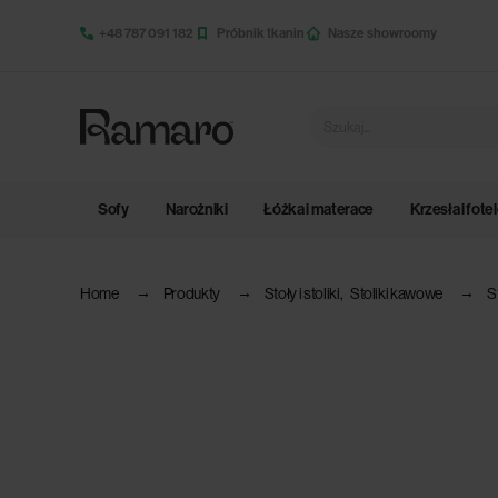
+48 787 091 182
Próbnik tkanin
Nasze showroomy
Sofy
Narożniki
Łóżka i materace
Krzesła i fote
Home
Produkty
Stoły i stoliki
,
Stoliki kawowe
S