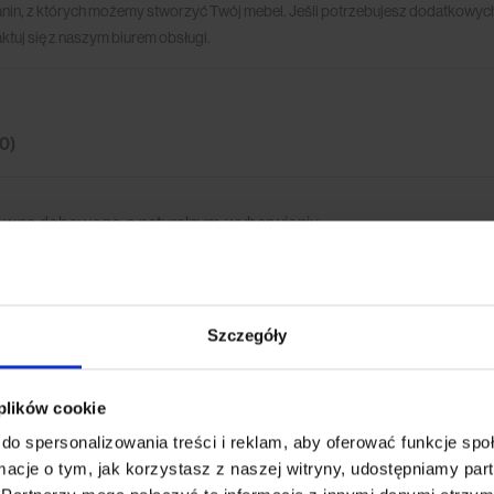
anin, z których możemy stworzyć Twój mebel. Jeśli potrzebujesz dodatkowych
ktuj się z naszym biurem obsługi.
(0)
 drewna dębowego o naturalnym wybarwieniu.
Szczegóły
 plików cookie
do spersonalizowania treści i reklam, aby oferować funkcje sp
ormacje o tym, jak korzystasz z naszej witryny, udostępniamy p