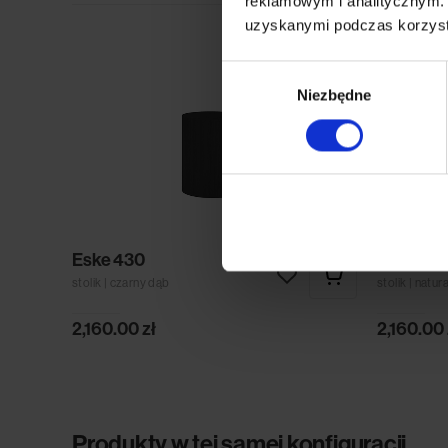
reklamowym i analitycznym. 
uzyskanymi podczas korzysta
Wybór
Niezbędne
zgody
Eske 430
Eske 43
stolik | czarny dąb
stolik | natur
2,160.00
zł
2,160.00
Produkty w tej samej konfiguracji