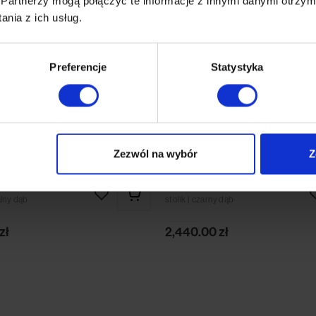
Partnerzy mogą połączyć te informacje z innymi danymi otrzym
nia z ich usług.
Preferencje
Statystyka
Zezwól na wybór
Z
0
Eske 630
alny dąb
stolik | czarny dąb
zł
2,440.00
zł