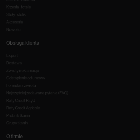
Krzesła i fotele
Stoły i stoliki
Akcesoria
Nowości
Obsługa klienta
Export
Dostawa
Zwroty i reklamacje
Odstapienie od umowy
Formularz zwrotu
Najczęściej zadawane pytania (FAQ)
Raty Credit PayU
Raty Credit Agricole
Próbnik tkanin
Grupy tkanin
O firmie