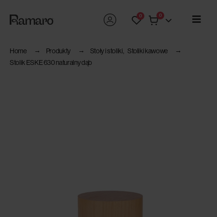
0
0
Home
Produkty
Stoły i stoliki
,
Stoliki kawowe
Stolik ESKE 630 naturalny dąb