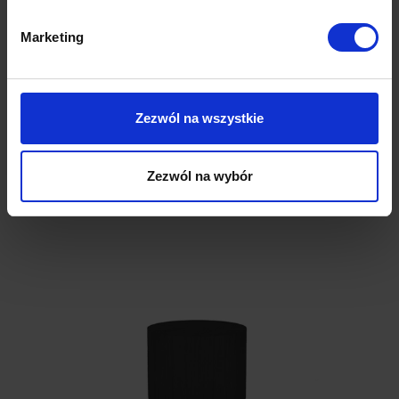
2,160.00
zł
Marketing
Zezwól na wszystkie
Produkty w tej samej konfiguracji
Zezwól na wybór