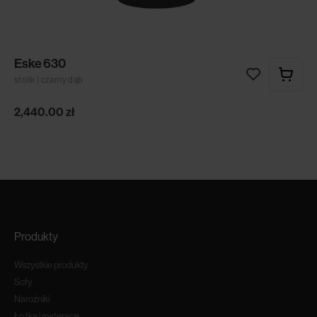
Eske 630
stolik | czarny dąb
2,440.00
zł
Produkty
Wszystkie produkty
Sofy
Narożniki
Łóżka i materace