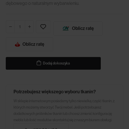
dębowego o naturalnym wybarwieniu.
Oblicz ratę
Oblicz ratę
Dodaj do koszyka
Potrzebujesz większego wyboru tkanin?
W sklepie internetowym posiadamy tylko niewielką część tkanin, z
których możemy stworzyć Twój mebel. Jeśli potrzebujesz
dodatkowych próbników tkanin lub chcesz zmienić konfigurację
mebla lub ilość modułów skontaktuj się z naszym biurem obsługi.