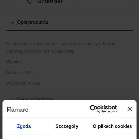
787 091 180
Opis produktu
Prosty i minimalistyczny stolik w całości wykonany z drewna
dębowego o naturalnym wybarwieniu.
Wymiar:
Średnica: 63 cm
Wysokość: 45 cm.
Dane techniczne
Opinie (0)
Zgoda
Szczegóły
O plikach cookies