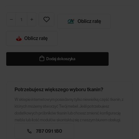
Oblicz ratę
Oblicz ratę
Dodaj do koszyka
Potrzebujesz większego wyboru tkanin?
W sklepie internetowym posiadamy tylko niewielką część tkanin, z
których możemy stworzyć Twój mebel. Jeśli potrzebujesz
dodatkowych próbników tkanin lub chcesz zmienić konfigurację
mebla lub ilość modułów skontaktuj się z naszym biurem obsługi.
787 091 180