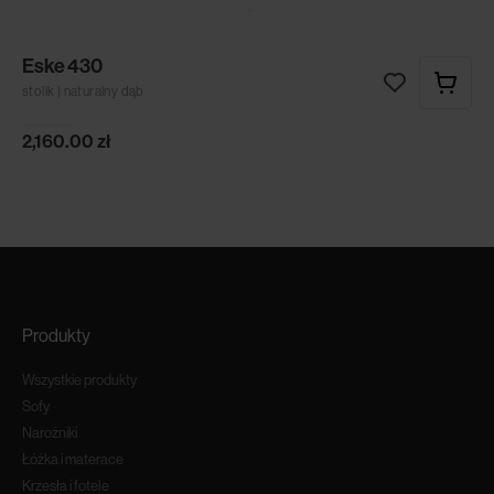
Eske 430
stolik | naturalny dąb
2,160.00
zł
Produkty
Wszystkie produkty
Sofy
Narożniki
Łóżka i materace
Krzesła i fotele