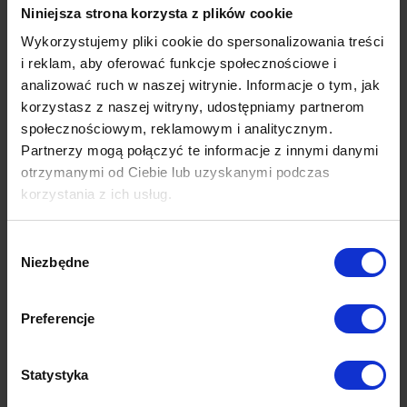
Produkty z tej samej kolekcji
Niniejsza strona korzysta z plików cookie
Wykorzystujemy pliki cookie do spersonalizowania treści
i reklam, aby oferować funkcje społecznościowe i
analizować ruch w naszej witrynie. Informacje o tym, jak
korzystasz z naszej witryny, udostępniamy partnerom
społecznościowym, reklamowym i analitycznym.
Partnerzy mogą połączyć te informacje z innymi danymi
otrzymanymi od Ciebie lub uzyskanymi podczas
korzystania z ich usług.
Wybór
Niezbędne
zgody
Preferencje
Eske 630
stolik | naturalny dąb
Statystyka