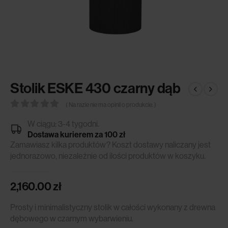
Stolik ESKE 430 czarny dąb
( Na razie nie ma opinii o produkcie. )
0
out of 5
W ciągu: 3-4 tygodni.
Dostawa kurierem za 100 zł
Zamawiasz kilka produktów? Koszt dostawy naliczany jest
jednorazowo, niezależnie od ilości produktów w koszyku.
2,160.00
zł
Prosty i minimalistyczny stolik w całości wykonany z drewna
dębowego w czarnym wybarwieniu.