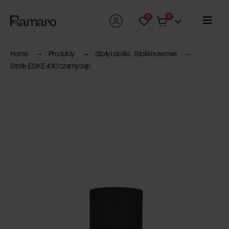
0
0
Home
Produkty
Stoły i stoliki
,
Stoliki kawowe
Stolik ESKE 430 czarny dąb