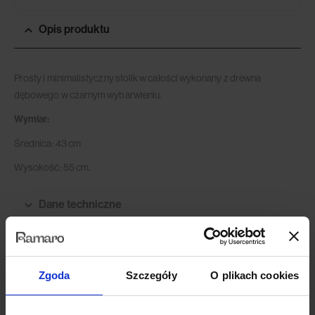
Opis produktu
Prosty i minimalistyczny stolik w całości wykonany z drewna
dębowego w czarnym wybarwieniu.
Wymiar:
Średnica: 43 cm
Wysokość: 55 cm.
Dane techniczne
Opinie (0)
Zgoda
Szczegóły
O plikach cookies