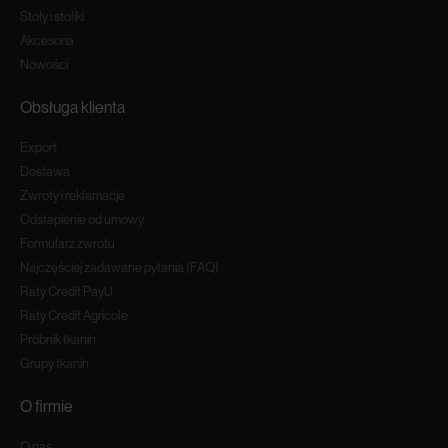
Stoły i stoliki
Akcesoria
Nowości
Obsługa klienta
Export
Dostawa
Zwroty i reklamacje
Odstapienie od umowy
Formularz zwrotu
Najczęściej zadawane pytania (FAQ)
Raty Credit PayU
Raty Credit Agricole
Próbnik tkanin
Grupy tkanin
O firmie
O nas