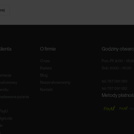
cej
lienta
O firmie
Godziny otwarc
O nas
Pon.-Pt. 9:00 – 18:0
Kariera
Sob. 10:00 – 16:00
lamacje
Blog
tel:
787 091 180
e od umowy
Nasze showroomy
tel:
787 091 182
wrotu
Kontakt
Metody płatnoś
 zadawane pytania
 PayU
Agricole
in
n