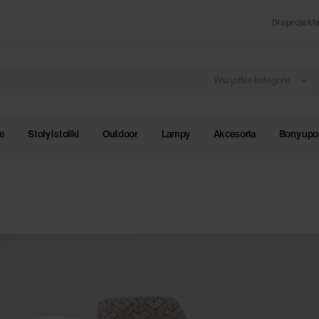
Dla projekt
Wszystkie kategorie
le
Stoły i stoliki
Outdoor
Lampy
Akcesoria
Bony up