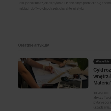
Jeśli jednak masz jakieś pytania lub chciałbyś podzielić się z 
meblach do Twoich potrzeb, charakteru i stylu.
Ostatnie artykuły
Wszystkie
Cykl ro
wnętrz:
Materia
Instagram mó
ale czy Two
pytanie cora
urządzania..