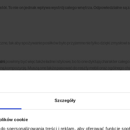
stół. To nie on jednak wpływa wystrój całego wnętrza. Odpowiedzialne są za
zne, tak aby spożywanie posiłków było przyjemne nie tylko dzięki zmysłowi s
alni
powinny być więc także ładne i stylowe, bo to one dyktują charakter całego
jną kompozycję. Muszą one także pasować do reszty mebli oraz ogólnego chara
lorach; lubi prostotę, lekkość i świeżość. Krzesła do jadalni w stylu skandy
Szczegóły
 tu wszelkie modele krzeseł na wysokich drewnianych nogach, które są wizual
 plików cookie
do spersonalizowania treści i reklam, aby oferować funkcje sp