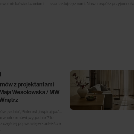
nami swoimi doświadczeniami — skontaktuj się z nami. Nasz zespół z przyjemn
zmów z projektantami
 Maja Wesołowska / MW
 Wnętrz
wi „ładnie”, Pinterest „inspirująco”…
je wnętrze mówi „wygodnie”?To
z częściej pojawia się w kontekście
.