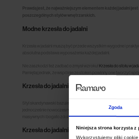
Prawdą jest, że najważniejszym elementem każdej jadalni jest 
poszczególnych stylów wnętrzarskich.
Modne krzesła do jadalni
Krzesła w jadalni muszą być przede wszystkim wygodne i praktyc
absolutna podstawa wyposażenia każdej jadalni.
Nie zaszkodzi też zadbać o zmysł wzroku!
Krzesła do stołu w jad
Pamiętaj jednak, że wspólnie ze stołem powinny one tworzyć spó
Krzesła do jadalni w stylu skandynawskim
Styl skandynawski bazuje na naturalnych materiałach i jasnych ko
Zgoda
jednocześnie nowoczesnym wystrojem. Najlepiej sprawdzą się więc
masywnych i bogato zdobionych modeli.
Niniejsza strona korzysta z
Krzesła do jadalni w stylu glamour
Wykorzystujemy pliki cookie 