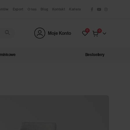
antów
Export
O nas
Blog
Kontakt
Kariera
0
0
Moje Konto
ominkowe
Bestsellery