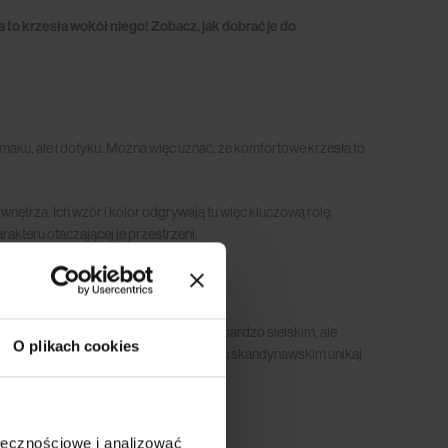
 to krzesła wokół niego! Zobacz, jak dobrać je do
maku, ale i dotyku. Można więc uznać, że komfortowe krzesła to
 wnętrza. Ich wzór i kolor odgrywają tu więc kluczową rolę.
kteru otaczającej je przestrzeni.
nawskim powinny więc komponować się z bardzo sielskim, ale
O plikach cookies
nie lekkie i delikatne. W jadalni w stylu skandynawskim unikaj
ołecznościowe i analizować