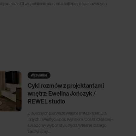
ością pomoże Ci w spełnieniu marzeń o najlepiej dopasowanych
Wszystkie
Cykl rozmów z projektantami
wnętrz: Ewelina Jończyk /
REWEL studio
Dla jednych pierwsze własne mieszkanie. Dla
innych inwestycja pod wynajem. Coraz częściej –
świadomy wybór stylu życia.Właśnie dlatego
zaczynamy...