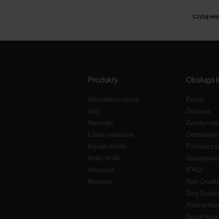
Czytaj wię
Produkty
Obsługa k
Wszystkie produkty
Export
Sofy
Dostawa
Narożniki
Zwroty i rek
Łóżka i materace
Odstapieni
Krzesła i fotele
Formularz z
Stoły i stoliki
Najczęściej
Akcesoria
(FAQ)
Nowości
Raty Credit
Raty Credit 
Próbnik tkan
Grupy tkani