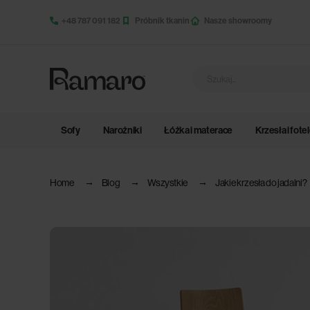
+48 787 091 182
Próbnik tkanin
Nasze showroomy
Sofy
Narożniki
Łóżka i materace
Krzesła i fote
Home
Blog
Wszystkie
Jakie krzesła do jadalni?