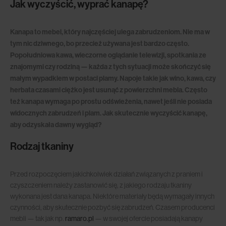
Jak wyczyścić, wyprać kanapę?
Kanapa to mebel, który najczęściej ulega zabrudzeniom. Nie ma w
tym nic dziwnego, bo przecież używana jest bardzo często.
Popołudniowa kawa, wieczorne oglądanie telewizji, spotkania ze
znajomymi czy rodziną — każda z tych sytuacji może skończyć się
małym wypadkiem w postaci plamy. Napoje takie jak wino, kawa, czy
herbata czasami ciężko jest usunąć z powierzchni mebla. Często
też kanapa wymaga po prostu odświeżenia, nawet jeśli nie posiada
widocznych zabrudzeń i plam. Jak skutecznie wyczyścić kanapę,
aby odzyskała dawny wygląd?
Rodzaj tkaniny
Przed rozpoczęciem jakichkolwiek działań związanych z praniem i
czyszczeniem należy zastanowić się, z jakiego rodzaju tkaniny
wykonana jest dana kanapa. Niektóre materiały będą wymagały innych
czynności, aby skutecznie pozbyć się zabrudzeń. Czasem producenci
mebli — tak jak np.
ramaro.pl
— w swojej ofercie posiadają kanapy