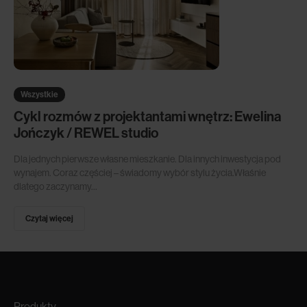
Wszystkie
Cykl rozmów z projektantami wnętrz: Ewelina
Jończyk / REWEL studio
Dla jednych pierwsze własne mieszkanie. Dla innych inwestycja pod
wynajem. Coraz częściej – świadomy wybór stylu życia.Właśnie
dlatego zaczynamy...
Czytaj więcej
Produkty