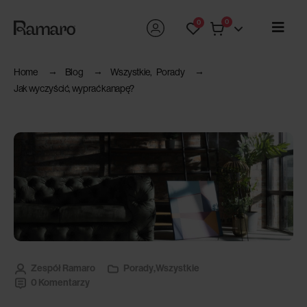
0
0
Home
Blog
Wszystkie
,
Porady
Jak wyczyścić, wyprać kanapę?
Zespół Ramaro
Porady
,
Wszystkie
0 Komentarzy