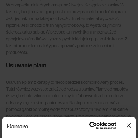
W przypadku niektórych kanap możliwe jest ściągniecie tkaniny. W
takiej sytuacji można ją po prostu uprać w pralce lub oddać do pralni.
Jeśli jednak nie ma takiej możliwości, trzeba materiał wyczyścić
ręcznie. Jeśli chodzi o tkaninę hydrofobową, to wystarczy mokra
ściereczka lub gąbka. W przypadku innych tkanin można użyć
specjalnych środków czyszczących takich jak np. pianki do kanap. Z
takimi produktami należy postępować zgodnie z zaleceniami
producenta.
Usuwanie plam
Usuwanie plam z kanapy to nieco bardziej skomplikowany proces.
Tutaj również wszystko zależy od rodzaju tkaniny. Plamy od napojów
(kawa, herbata, wino) na materiale hydrofobowym trzeba najpierw
odsączyć ręcznikiem papierowym. Następnie można nanieść za
pomocą gąbki odrobinę wody z rozpuszczonym mydłem i delikatnie
pocierać. Po tej czynności znów należy użyć ręcznika papierowego. W
przypadku gęstych substancji jak np. ketchup czy jogurt należy
najpierw zebrać je łyżką z powszechni kanapy. Następnie postępuje
się jak w przypadku plam od napojów.