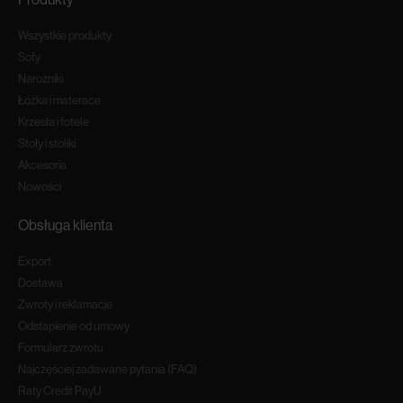
Wszystkie produkty
Sofy
Narożniki
Łóżka i materace
Krzesła i fotele
Stoły i stoliki
Akcesoria
Nowości
Obsługa klienta
Export
Dostawa
Zwroty i reklamacje
Odstapienie od umowy
Formularz zwrotu
Najczęściej zadawane pytania (FAQ)
Raty Credit PayU