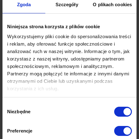
Zgoda
Szczegóły
O plikach cookies
Jeśli chodzi o inne tkaniny, to do czyszczenia plam można użyć
środków chemicznych takich jak wspomniana wcześniej pianka lub
wyprać kanapę za pomocą domowych sposobów. Jednym z
Niniejsza strona korzysta z plików cookie
najskuteczniejszych środków jest mieszanka soku z cytryny i sody.
Wykorzystujemy pliki cookie do spersonalizowania treści
Aby przygotować taki roztwór, należy w 2 litrach wody rozpuścić dwie
i reklam, aby oferować funkcje społecznościowe i
łyżeczki sody oraz sok z jednej cytryny. W takiej mieszance można
analizować ruch w naszej witrynie. Informacje o tym, jak
moczyć szmatkę (ma być wilgotna, ale nie nadmiernie mokra) i
korzystasz z naszej witryny, udostępniamy partnerom
przecierać miejsce zabrudzenia. Innym domowym sposobem na
plamy jest mąka ziemniaczana. Trzeba posypać ją w felerne miejsce,
społecznościowym, reklamowym i analitycznym.
delikatnie wetrzeć w materiał, odczekać kilkanaście minut, a następnie
Partnerzy mogą połączyć te informacje z innymi danymi
usunąć odkurzaczem lub wilgotną ścierką. Warto pamiętać, że w
otrzymanymi od Ciebie lub uzyskanymi podczas
przypadku plam trzeba działać natychmiast i nie zostawiać ich na długi
korzystania z ich usług.
czas. Dzięki temu zabrudzenia będą łatwiejsze do usunięcia.
Wybór
Niezbędne
zgody
Preferencje
Ostatnie artykuły