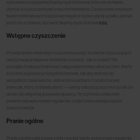
wykonane ze specjalnej tkaniny hydrofobowej, która nie wchłania
płynów, a czyszczenie jest znacznie łatwiejsze. Czyszczenie zwykłych
tkanin materiałowych będzie wymagało troszkę więcej wysiłku, jednak
jest to do zrobienia. Sprawdź tkaniny hydrofobowe
tutaj
.
Wstępne czyszczenie
Przed praniem właściwym za pomocą wody i środków czyszczących
należy kanapę najpierw dokładnie oczyścić. Jak to zrobić? Na
początku trzeba potraktować całą powierzchnię odkurzaczem. Warto
to zrobić za pomocą różnych końcówek, tak aby dotrzeć do
wszystkich zakamarków. Jeśli w domu jednym z lokatorów jest
zwierzak, który zostawia sierść — należy zebrać ją za pomocą rolki do
ubrań, lub wilgotnej gumowej rękawicy. Te czynności właściwie
powinno się wykonywać regularnie, dzięki czemu kanapa będzie
zawsze świeża.
Pranie ogólne
Pranie ogólne całej powierzchni również warto wykonywać regularnie.