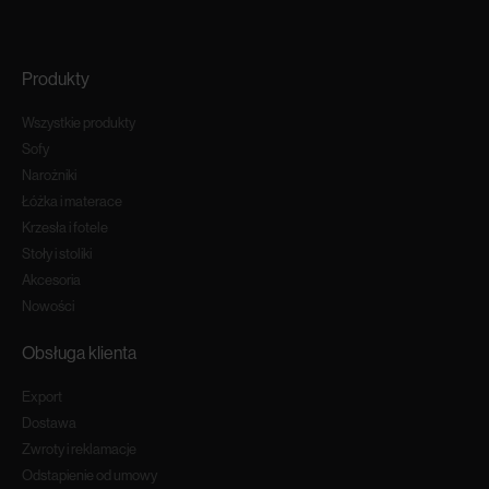
Produkty
Wszystkie produkty
Sofy
Narożniki
Łóżka i materace
Krzesła i fotele
Stoły i stoliki
Akcesoria
Nowości
Obsługa klienta
Export
Dostawa
Zwroty i reklamacje
Odstapienie od umowy