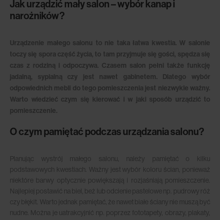
Jak urządzić mały salon – wybór kanap i
narożników?
Urządzenie małego salonu to nie taka łatwa kwestia. W salonie
toczy się spora część życia, to tam przyjmuje się gości, spędza się
czas z rodziną i odpoczywa. Czasem salon pełni także funkcję
jadalną, sypialną czy jest nawet gabinetem. Dlatego wybór
odpowiednich mebli do tego pomieszczenia jest niezwykle ważny.
Warto wiedzieć czym się kierować i w jaki sposób urządzić to
pomieszczenie.
O czym pamiętać podczas urządzania salonu?
Planując wystrój małego salonu, należy pamiętać o kilku
podstawowych kwestiach. Ważny jest wybór koloru ścian, ponieważ
niektóre barwy optycznie powiększają i rozjaśniają pomieszczenie.
Najlepiej postawić na biel, beż lub odcienie pastelowe np. pudrowy róż
czy błękit. Warto jednak pamiętać, że nawet białe ściany nie muszą być
nudne. Można je uatrakcyjnić np. poprzez fototapety, obrazy, plakaty,