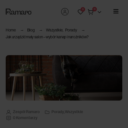
0
0
Home
Blog
Wszystkie
,
Porady
Jak urządzić mały salon – wybór kanap i narożników?
Zespół Ramaro
Porady
,
Wszystkie
0 Komentarzy