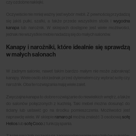
czy ozdobne naklejki.
Oczywiście nie mniej ważny jest wybór mebli. Z pewnością przydadzą
się jakiś pułki, szafki, a także przede wszystkim stolik i
wygodna
kanapa
lub narożnik. W sklepach dostępne jest wiele możliwości,
jednak nie wszystkie meble nadadzą się do małych salonów.
Kanapy i narożniki, które idealnie się sprawdzą
w małych salonach
W żadnym salonie, nawet takim bardzo małym nie może zabraknąć
kanapy. Wiele osób stoi jednak przed dylematem czy wybrać sofę czy
narożnik. Oba te rozwiązania mają wiele zalet.
Zwyczajna kanapa to dobre rozwiązanie do niewielkich wnętrz, a także
do salonów połączonych z kuchnią. Taki mebel można dosunąć do
ściany lub ustawić go na środku pomieszczenia. Możliwości jest
naprawdę wiele. W sklepie
ramaro.pl
można znaleźć 3 osobową
sofę
Helios
lub
sofę Coco
z funkcją spania.
Z kolei narożnik pozwala na zagospodarowanie narożników pokojów,