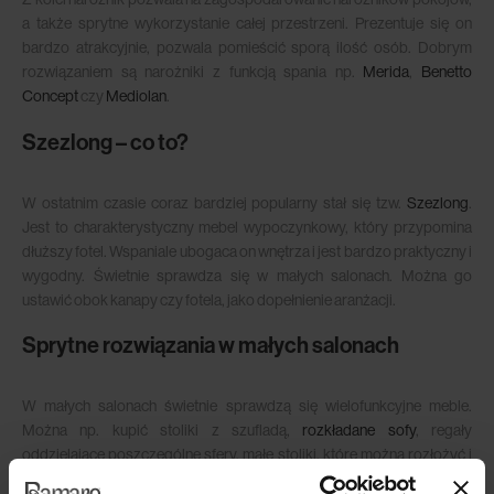
a także sprytne wykorzystanie całej przestrzeni. Prezentuje się on
bardzo atrakcyjnie, pozwala pomieścić sporą ilość osób. Dobrym
rozwiązaniem są narożniki z funkcją spania np.
Merida
,
Benetto
Concept
czy
Mediolan
.
Szezlong – co to?
W ostatnim czasie coraz bardziej popularny stał się tzw.
Szezlong
.
Jest to charakterystyczny mebel wypoczynkowy, który przypomina
dłuższy fotel. Wspaniale ubogaca on wnętrza i jest bardzo praktyczny i
wygodny. Świetnie sprawdza się w małych salonach. Można go
ustawić obok kanapy czy fotela, jako dopełnienie aranżacji.
Sprytne rozwiązania w małych salonach
W małych salonach świetnie sprawdzą się wielofunkcyjne meble.
Można np. kupić stoliki z szufladą,
rozkładane sofy
, regały
oddzielające poszczególne sfery, małe stoliki, które można rozłożyć i
zmienić w stół dla całej rodziny. Możliwości jest naprawdę wiele.