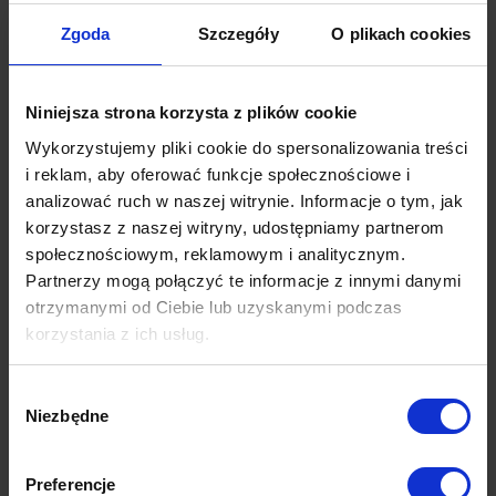
jednym końcu narożnika i jedną małą poduszkę na drugim końcu. To
Zgoda
Szczegóły
O plikach cookies
doda nieco ekstrawagancji, ale wciąż będzie estetyczne.
Wreszcie – możesz dać ponieść się fantazji i po prostu rozłożyć
poduszki, jak Ci w duszy gra. To świetny pomysł, jeśli lubisz
Niniejsza strona korzysta z plików cookie
eksperymentować z różnymi stylami – lub chcesz zachęcić do zabawy
Wykorzystujemy pliki cookie do spersonalizowania treści
i nauki sprzątania i organizowania przestrzeni dzieci.
i reklam, aby oferować funkcje społecznościowe i
Bez względu na to, którą metodę wybierzesz, układanie poduszek na
analizować ruch w naszej witrynie. Informacje o tym, jak
narożniku może być świetnym sposobem na dodanie stylu i komfortu
korzystasz z naszej witryny, udostępniamy partnerom
do Twojej przestrzeni. Pamiętaj, aby eksperymentować z różnymi
społecznościowym, reklamowym i analitycznym.
układami, aż znajdziesz taki, który pokochasz! Jeśli jednak po
Partnerzy mogą połączyć te informacje z innymi danymi
przeczytaniu tego przewodnika nadal potrzebujesz pomocy, nie wahaj
otrzymanymi od Ciebie lub uzyskanymi podczas
się skontaktować z naszym zespołem obsługi klienta. Chętnie
korzystania z ich usług.
odpowiemy na wszelkie pytania i udzielimy wskazówek i porad, jak
uzyskać wymarzony wygląd Twojego salonu!
Wybór
Niezbędne
zgody
Preferencje