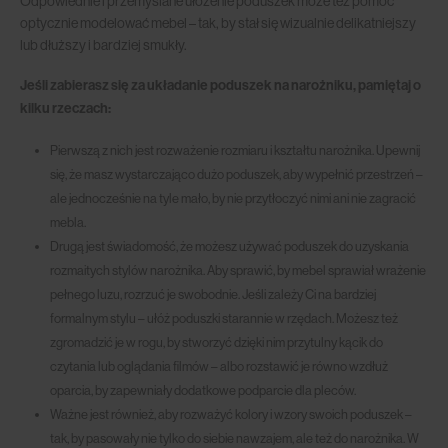
Odpowiednie i przemyślane ułożenie poduszek może też pomóc
optycznie modelować mebel – tak, by stał się wizualnie delikatniejszy
lub dłuższy i bardziej smukły.
Jeśli zabierasz się za układanie poduszek na narożniku, pamiętaj o
kilku rzeczach:
Pierwszą z nich jest rozważenie rozmiaru i kształtu narożnika. Upewnij
się, że masz wystarczająco dużo poduszek, aby wypełnić przestrzeń –
ale jednocześnie na tyle mało, by nie przytłoczyć nimi ani nie zagracić
mebla.
Drugą jest świadomość, że możesz używać poduszek do uzyskania
rozmaitych stylów narożnika. Aby sprawić, by mebel sprawiał wrażenie
pełnego luzu, rozrzuć je swobodnie. Jeśli zależy Ci na bardziej
formalnym stylu – ułóż poduszki starannie w rzędach. Możesz też
zgromadzić je w rogu, by stworzyć dzięki nim przytulny kącik do
czytania lub oglądania filmów – albo rozstawić je równo wzdłuż
oparcia, by zapewniały dodatkowe podparcie dla pleców.
Ważne jest również, aby rozważyć kolory i wzory swoich poduszek –
tak, by pasowały nie tylko do siebie nawzajem, ale też do narożnika. W