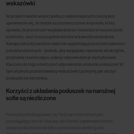
wskazówki
W projektowaniu wnętrz jedną z najważniejszych rzeczy jest
upewnienie się, że meble są rozmieszczone w sposób, który
sprawia, że przestrzeń wygląda dobrze i wzbudza w nas poczucie
komfortu. Jest to szczególnie istotne w kwestii narożników.
Kanapy lub sofy narożne świetnie wypełniają przestrzeń salonów i
pokojów dziennych – jednak, aby wyglądały naprawdę atrakcyjnie,
przytulnie i zachęcająco, należy odpowiednio je wystylizować.
Kluczem do tego efektu jest odpowiednie ułożenie poduszek! W
tym artykule przedstawiamy wskazówki i pomysły, jak ułożyć
poduszki na narożniku.
Korzyści z układania poduszek na narożnej
sofie są niezliczone
Poduszki potrafią sprawić, by Twój narożnik był nie tylko
przyciągający wzrok i stylowy, ale również zapewniał komfort i
wsparcie dla pleców nie tylko domowników, ale też gości.