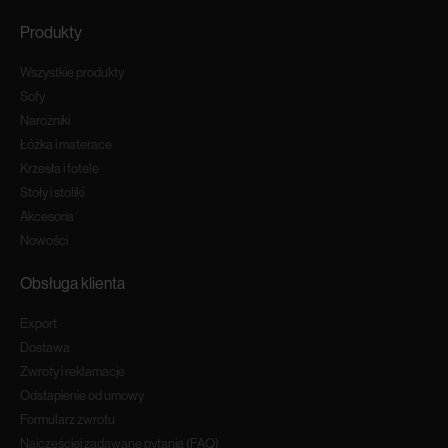
Produkty
Wszystkie produkty
Sofy
Narożniki
Łóżka i materace
Krzesła i fotele
Stoły i stoliki
Akcesoria
Nowości
Obsługa klienta
Export
Dostawa
Zwroty i reklamacje
Odstapienie od umowy
Formularz zwrotu
Najczęściej zadawane pytania (FAQ)