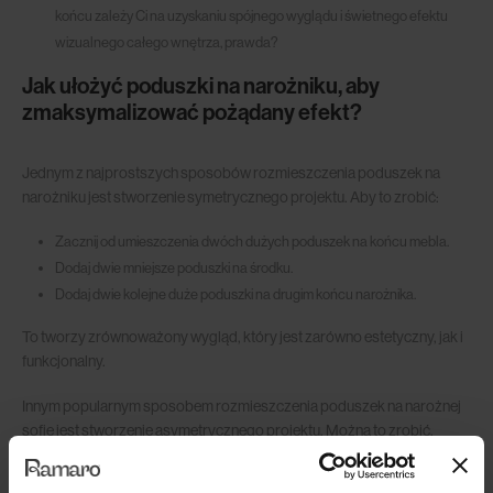
końcu zależy Ci na uzyskaniu spójnego wyglądu i świetnego efektu
wizualnego całego wnętrza, prawda?
Jak ułożyć poduszki na narożniku, aby
zmaksymalizować pożądany efekt?
Jednym z najprostszych sposobów rozmieszczenia poduszek na
narożniku jest stworzenie symetrycznego projektu. Aby to zrobić:
Zacznij od umieszczenia dwóch dużych poduszek na końcu mebla.
Dodaj dwie mniejsze poduszki na środku.
Dodaj dwie kolejne duże poduszki na drugim końcu narożnika.
To tworzy zrównoważony wygląd, który jest zarówno estetyczny, jak i
funkcjonalny.
Innym popularnym sposobem rozmieszczenia poduszek na narożnej
sofie jest stworzenie asymetrycznego projektu. Można to zrobić,
umieszczając dużą poduszkę na jednym końcu mebla i dwie mniejsze
poduszki na drugim końcu. Można też umieścić dwie duże poduszki na