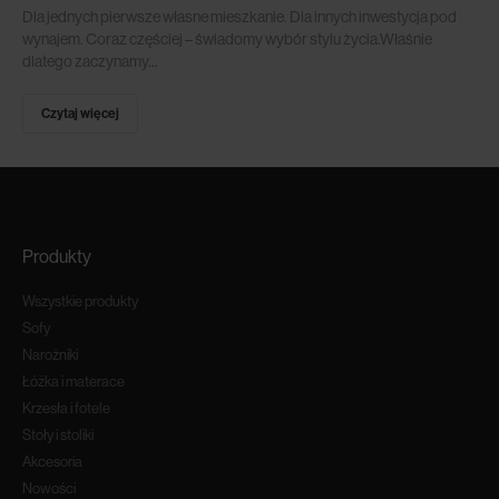
Dla jednych pierwsze własne mieszkanie. Dla innych inwestycja pod
wynajem. Coraz częściej – świadomy wybór stylu życia.Właśnie
dlatego zaczynamy...
Czytaj więcej
Produkty
Wszystkie produkty
Sofy
Narożniki
Łóżka i materace
Krzesła i fotele
Stoły i stoliki
Akcesoria
Nowości