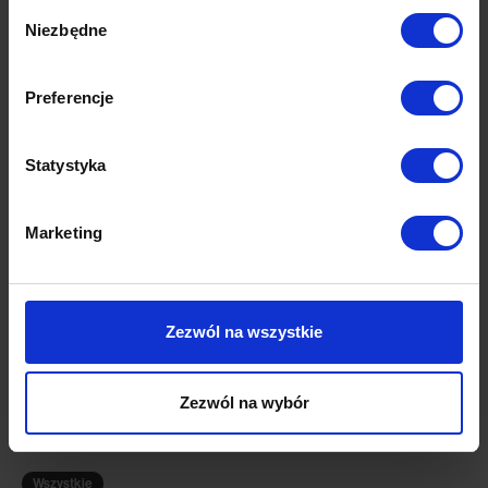
Wybór
całkowitego remontu. Zaskoczy Cię, jak dużą różnicę może zrobić coś
Niezbędne
zgody
tak prostego, jak wybór jasnych kolorów lub wpuszczenie większej
ilości naturalnego światła. Wypróbuj to, co leży w Twoim zasięgu i
zobacz, jaki wywoła efekt. Twój dom będzie Ci wdzięczny!
Preferencje
Statystyka
Marketing
Ostatnie artykuły
Zezwól na wszystkie
Zezwól na wybór
Wszystkie