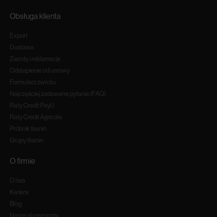
Obsługa klienta
Export
Dostawa
Zwroty i reklamacje
Odstapienie od umowy
Formularz zwrotu
Najczęściej zadawane pytania (FAQ)
Raty Credit PayU
Raty Credit Agricole
Próbnik tkanin
Grupy tkanin
O firmie
O nas
Kariera
Blog
Nasze showroomy