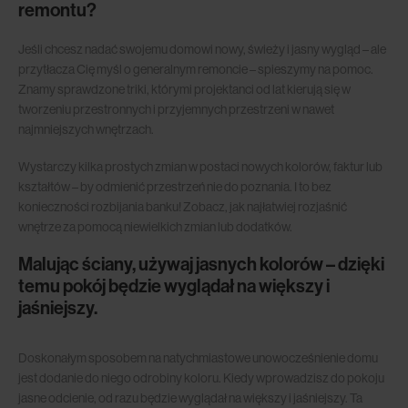
remontu?
Jeśli chcesz nadać swojemu domowi nowy, świeży i jasny wygląd – ale
przytłacza Cię myśl o generalnym remoncie – spieszymy na pomoc.
Znamy sprawdzone triki, którymi projektanci od lat kierują się w
tworzeniu przestronnych i przyjemnych przestrzeni w nawet
najmniejszych wnętrzach.
Wystarczy kilka prostych zmian w postaci nowych kolorów, faktur lub
kształtów – by odmienić przestrzeń nie do poznania. I to bez
konieczności rozbijania banku! Zobacz, jak najłatwiej rozjaśnić
wnętrze za pomocą niewielkich zmian lub dodatków.
Malując ściany, używaj jasnych kolorów – dzięki
temu pokój będzie wyglądał na większy i
jaśniejszy.
Doskonałym sposobem na natychmiastowe unowocześnienie domu
jest dodanie do niego odrobiny koloru. Kiedy wprowadzisz do pokoju
jasne odcienie, od razu będzie wyglądał na większy i jaśniejszy. Ta