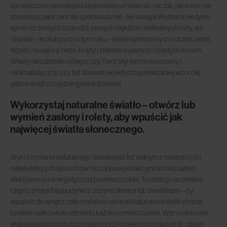
sprawdzona metoda jest stosowana od wielu lat i nic tak, jak kolor, nie
zmienia przestrzeni tak spektakularnie. Ale uwaga! Wybieraj nie tylko
spośród zimnych szarości, jasnych błękitów i delikatnych róży, ale
również – królujących w tym roku – wielowymiarowych odcieni ziemi.
Wpuść na salony beże, brązy i zielenie w jasnych i ciepłych tonach.
Wtedy niezależnie od tego, czy Twój styl jest nowoczesny i
minimalistyczny, czy też stanowi eklektyczną mieszankę wzorów,
głębia wnętrza będzie gwarantowana!
Wykorzystaj naturalne światło – otwórz lub
wymień zasłony i rolety, aby wpuścić jak
najwięcej światła słonecznego.
Wykorzystanie naturalnego światła jest też jednym z najlepszych i
najłatwiejszych sposobów na poprawę atrakcyjności wizualnej i
efektywności energetycznej pomieszczenia. To dlatego architekci
często projektują budynki z dużymi oknami lub świetlikami – by
wpuścić do wnętrz całe mnóstwo słońca! Naturalne światło potrafi
bowiem całkowicie odmienić każde pomieszczenie. Wprowadzenie
większej jego ilości do przestrzeni życiowej może dać jej to, czego