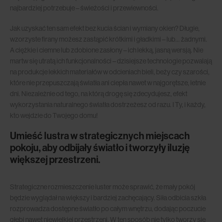
najbardziej potrzebuje – świeżości i przewiewności.
Jak uzyskać ten sam efekt bez kucia ścian i wymiany okien? Długie,
wzorzyste firany możesz zastąpić krótkimi i gładkimi – lub… żadnymi.
A ciężkie i ciemne lub zdobione zasłony – ich lekką, jasną wersją. Nie
martw się utratą ich funkcjonalności – dzisiejsze technologie pozwalają
na produkcje lekkich materiałów w odcieniach bieli, beży czy szarości,
które nie przepuszczają światła ani ciepła nawet w najgorętsze, letnie
dni. Niezależnie od tego, na którą drogę się zdecydujesz, efekt
wykorzystania naturalnego światła dostrzeżesz od razu. I Ty, i każdy,
kto wejdzie do Twojego domu!
Umieść lustra w strategicznych miejscach
pokoju, aby odbijały światło i tworzyły iluzję
większej przestrzeni.
Strategiczne rozmieszczenie luster może sprawić, że mały pokój
będzie wyglądał na większy i bardziej zachęcający. Siła odbicia szkła
rozprowadza dostępne światło po całym wnętrzu, dodając poczucie
głębi nawet niewielkiej przestrzeni. W ten sposób nie tylko tworzy się