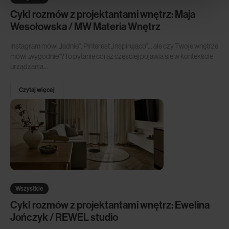
Cykl rozmów z projektantami wnętrz: Maja
Wesołowska / MW Materia Wnętrz
Instagram mówi „ładnie”, Pinterest „inspirująco”… ale czy Twoje wnętrze
mówi „wygodnie”?To pytanie coraz częściej pojawia się w kontekście
urządzania...
Czytaj więcej
Wszystkie
Cykl rozmów z projektantami wnętrz: Ewelina
Jończyk / REWEL studio