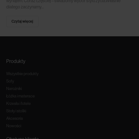
wynajem. Coraz częściej – świadomy wybór stylu życia.Właśnie
dlatego zaczynamy...
Czytaj więcej
Produkty
Wszystkie produkty
Sofy
Narożniki
Łóżka i materace
Krzesła i fotele
Stoły i stoliki
Akcesoria
Nowości