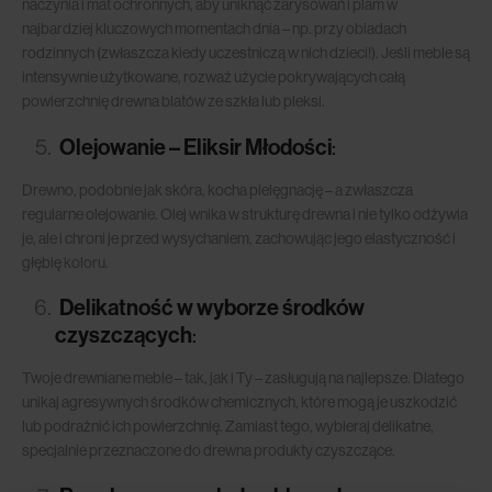
naczynia i mat ochronnych, aby uniknąć zarysowań i plam w
najbardziej kluczowych momentach dnia – np. przy obiadach
rodzinnych (zwłaszcza kiedy uczestniczą w nich dzieci!). Jeśli meble są
intensywnie użytkowane, rozważ użycie pokrywających całą
powierzchnię drewna blatów ze szkła lub pleksi.
Olejowanie – Eliksir Młodości
:
Drewno, podobnie jak skóra, kocha pielęgnację – a zwłaszcza
regularne olejowanie. Olej wnika w strukturę drewna i nie tylko odżywia
je, ale i chroni je przed wysychaniem, zachowując jego elastyczność i
głębię koloru.
Delikatność w wyborze środków
czyszczących
:
Twoje drewniane meble – tak, jak i Ty – zasługują na najlepsze. Dlatego
unikaj agresywnych środków chemicznych, które mogą je uszkodzić
lub podrażnić ich powierzchnię. Zamiast tego, wybieraj delikatne,
specjalnie przeznaczone do drewna produkty czyszczące.