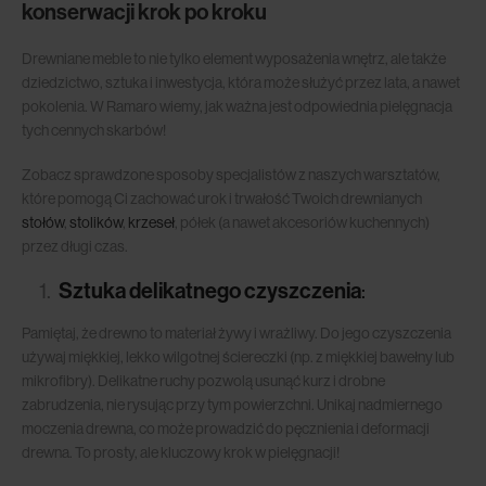
konserwacji krok po kroku
Drewniane meble to nie tylko element wyposażenia wnętrz, ale także
dziedzictwo, sztuka i inwestycja, która może służyć przez lata, a nawet
pokolenia. W Ramaro wiemy, jak ważna jest odpowiednia pielęgnacja
tych cennych skarbów!
Zobacz sprawdzone sposoby specjalistów z naszych warsztatów,
które pomogą Ci zachować urok i trwałość Twoich drewnianych
stołów
,
stolików
,
krzeseł
, półek (a nawet akcesoriów kuchennych)
przez długi czas.
Sztuka delikatnego czyszczenia
:
Pamiętaj, że drewno to materiał żywy i wrażliwy. Do jego czyszczenia
używaj miękkiej, lekko wilgotnej ściereczki (np. z miękkiej bawełny lub
mikrofibry). Delikatne ruchy pozwolą usunąć kurz i drobne
zabrudzenia, nie rysując przy tym powierzchni. Unikaj nadmiernego
moczenia drewna, co może prowadzić do pęcznienia i deformacji
drewna. To prosty, ale kluczowy krok w pielęgnacji!