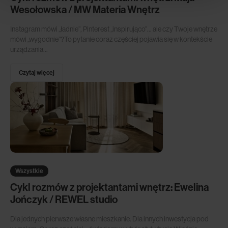
Wesołowska / MW Materia Wnętrz
Instagram mówi „ładnie”, Pinterest „inspirująco”… ale czy Twoje wnętrze
mówi „wygodnie”?To pytanie coraz częściej pojawia się w kontekście
urządzania...
Czytaj więcej
Wszystkie
Cykl rozmów z projektantami wnętrz: Ewelina
Jończyk / REWEL studio
Dla jednych pierwsze własne mieszkanie. Dla innych inwestycja pod