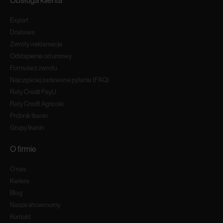
Obsługa klienta
Export
Dostawa
Zwroty i reklamacje
Odstapienie od umowy
Formularz zwrotu
Najczęściej zadawane pytania (FAQ)
Raty Credit PayU
Raty Credit Agricole
Próbnik tkanin
Grupy tkanin
O firmie
O nas
Kariera
Blog
Nasze showroomy
Kontakt