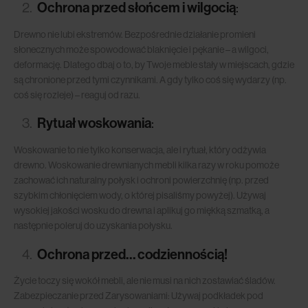
Ochrona przed słońcem i wilgocią
:
Drewno nie lubi ekstremów. Bezpośrednie działanie promieni
słonecznych może spowodować blaknięcie i pękanie – a wilgoci,
deformację. Dlatego dbaj o to, by Twoje meble stały w miejscach, gdzie
są chronione przed tymi czynnikami. A gdy tylko coś się wydarzy (np.
coś się rozleje) – reaguj od razu.
Rytuał woskowania
:
Woskowanie to nie tylko konserwacja, ale i rytuał, który odżywia
drewno. Woskowanie drewnianych mebli kilka razy w roku pomoże
zachować ich naturalny połysk i ochroni powierzchnię (np. przed
szybkim chłonięciem wody, o której pisaliśmy powyżej). Używaj
wysokiej jakości wosku do drewna i aplikuj go miękką szmatką, a
następnie poleruj do uzyskania połysku.
Ochrona przed… codziennością!
Życie toczy się wokół mebli, ale nie musi na nich zostawiać śladów.
Zabezpieczanie przed Zarysowaniami: Używaj podkładek pod