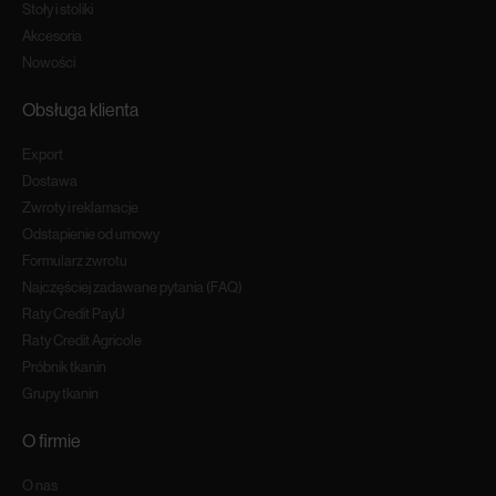
Stoły i stoliki
Akcesoria
Nowości
Obsługa klienta
Export
Dostawa
Zwroty i reklamacje
Odstapienie od umowy
Formularz zwrotu
Najczęściej zadawane pytania (FAQ)
Raty Credit PayU
Raty Credit Agricole
Próbnik tkanin
Grupy tkanin
O firmie
O nas