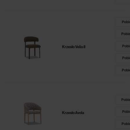
Pobie
Pobie
Pobie
Krzesło Velio II
Pobie
Pobie
Pobie
Pobie
Krzesło Avola
Pobie