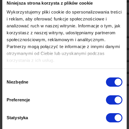
Pobie
Niniejsza strona korzysta z plików cookie
Wykorzystujemy pliki cookie do spersonalizowania treści
Pobie
i reklam, aby oferować funkcje społecznościowe i
analizować ruch w naszej witrynie. Informacje o tym, jak
korzystasz z naszej witryny, udostępniamy partnerom
Pobie
społecznościowym, reklamowym i analitycznym.
Partnerzy mogą połączyć te informacje z innymi danymi
Pobie
otrzymanymi od Ciebie lub uzyskanymi podczas
korzystania z ich usług.
Pobie
Stolik kawowy Coreto
Pobie
Wybór
Niezbędne
zgody
Pobie
Preferencje
1
2
3
4
5
6
7
8
9
10
Statystyka
11
12
13
14
15
16
17
18
19