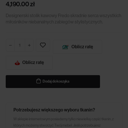
4,190.00
zł
Designerski stolik kawowy Fredo skradnie serca wszystkich
miłośników niebanalnych zabiegów stylistycznych.
Oblicz ratę
Oblicz ratę
Dodaj do koszyka
Potrzebujesz większego wyboru tkanin?
W sklepie internetowym posiadamy tylko niewielką część tkanin, z
których możemy stworzyć Twój mebel. Jeśli potrzebujesz