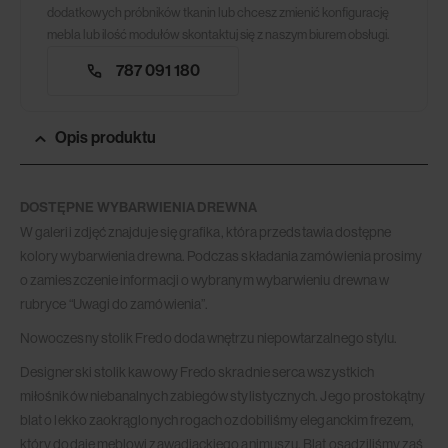
dodatkowych próbników tkanin lub chcesz zmienić konfigurację
mebla lub ilość modułów skontaktuj się z naszym biurem obsługi.
787 091 180
Opis produktu
DOSTĘPNE WYBARWIENIA DREWNA
W galerii zdjęć znajduje się grafika, która przedstawia dostępne
kolory wybarwienia drewna. Podczas składania zamówienia prosimy
o zamieszczenie informacji o wybranym wybarwieniu drewna w
rubryce “Uwagi do zamówienia”.
Nowoczesny stolik Fredo doda wnętrzu niepowtarzalnego stylu.
Designerski stolik kawowy Fredo skradnie serca wszystkich
miłośników niebanalnych zabiegów stylistycznych. Jego prostokątny
blat o lekko zaokrąglonych rogach ozdobiliśmy eleganckim frezem,
który dodaje meblowi zawadiackiego animuszu. Blat osadziliśmy zaś