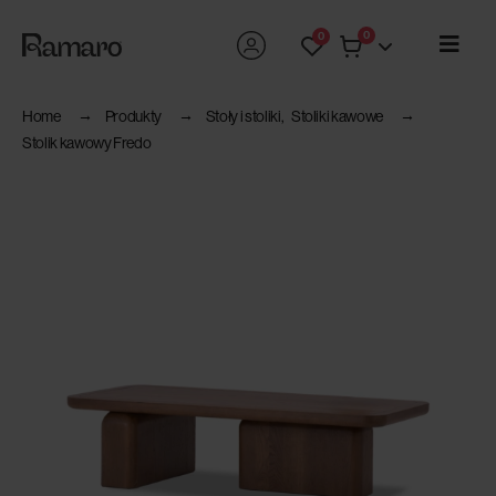
0
0
Home
Produkty
Stoły i stoliki
,
Stoliki kawowe
Stolik kawowy Fredo