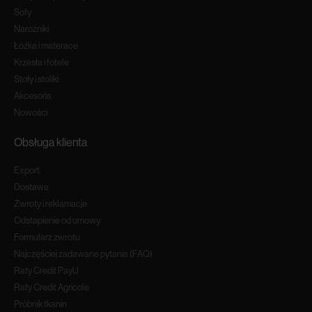
Sofy
Narożniki
Łóżka i materace
Krzesła i fotele
Stoły i stoliki
Akcesoria
Nowości
Obsługa klienta
Export
Dostawa
Zwroty i reklamacje
Odstapienie od umowy
Formularz zwrotu
Najczęściej zadawane pytania (FAQ)
Raty Credit PayU
Raty Credit Agricole
Próbnik tkanin