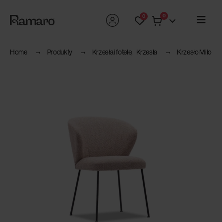
0
0
Home
Produkty
Krzesła i fotele
,
Krzesła
Krzesło Milo