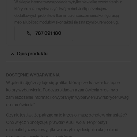
W sklepie internetowym posiadamy tylko niewielką część tkanin, z
których możemy stworzyć Twój mebel. Jeśli potrzebujesz
dodatkowych próbników tkanin lub chcesz zmienić konfigurację
mebla lub ilość modułów skontaktuj się z naszym biurem obsługi.
787 091 180
Opis produktu
DOSTĘPNE WYBARWIENIA
W galerii zdjęć znajduje się grafika, która przedstawia dostępne
kolory wybarwienia. Podczas składania zamówienia prosimy o
zamieszczenie informacji o wybranym wybarwieniu w rubryce “Uwagi
do zamówienia”.
Czy nie jest tak, że patrząc na to krzesło, masz ochotę w nim usiąść?
Ono wręcz hipnotyzuje, prawda? Kusi i woła. Ten prosty i
minimalistyczny, ale wyjątkowo przytulny design to ukojenie od
przebodźcowania i krzykliwych form.