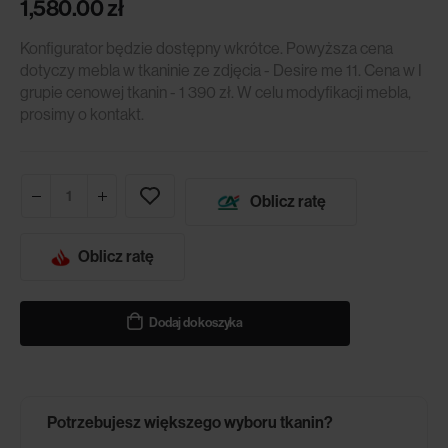
1,580.00
zł
Konfigurator będzie dostępny wkrótce. Powyższa cena
dotyczy mebla w tkaninie ze zdjęcia - Desire me 11. Cena w I
grupie cenowej tkanin - 1 390 zł. W celu modyfikacji mebla,
prosimy o kontakt.
Oblicz ratę
Oblicz ratę
Dodaj do koszyka
Potrzebujesz większego wyboru tkanin?