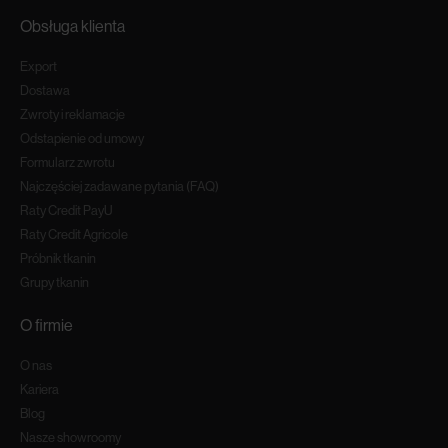
Obsługa klienta
Export
Dostawa
Zwroty i reklamacje
Odstapienie od umowy
Formularz zwrotu
Najczęściej zadawane pytania (FAQ)
Raty Credit PayU
Raty Credit Agricole
Próbnik tkanin
Grupy tkanin
O firmie
O nas
Kariera
Blog
Nasze showroomy