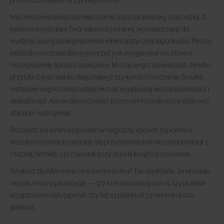
Milo może wydawać się niepozorne, ale to prawdziwy czarodziej. Z
pewnością odmieni Twój salon lub jadalnię, wprowadzając do
wystroju sporą dawkę harmonii i minimalistycznej łagodności. Proste
siedzisko urozmaiciliśmy poprzez półokrągłe oparcie, które w
niezwykle miły sposób otula plecy. Można wręcz powiedzieć, że Milo
przytula Cię do siebie, dając najwyższy komfort siedzenia. Smukłe
metalowe nogi krzesła nadają mu zaś wyjątkowej wizualnej lekkości i
delikatności. Ale nie daj się zwieść pozorom! Krzesło jest wyjątkowo
stabilne i wytrzymałe.
Rozsiądź się w nim wygodnie i w magiczny sposób zapomnij o
wszelkich troskach, oddając się przyjemnościom w postaci kolacji z
rodziną, herbaty z przyjaciółką czy dobrej książki przed snem.
Szukasz dla Milo miejsca w swoim domu? Tak się składa, że wpasuje
się ona w każdą aranżację — czy to nowoczesny salon, czy jadalnia
urządzona w stylu japandi, czy też sypialnia utrzymana w duchu
glamour.