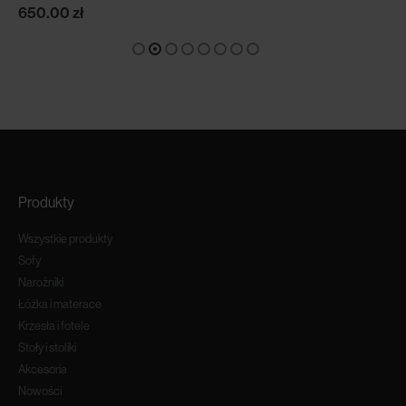
650.00
zł
Produkty
Wszystkie produkty
Sofy
Narożniki
Łóżka i materace
Krzesła i fotele
Stoły i stoliki
Akcesoria
Nowości