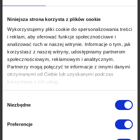
Odetchnij z ulgą i uśmiechnij się. Wystarczy, że wybierzesz tkaninę
wyposażoną w jedną z ochronnych technologii i problem z głowy – a
Niniejsza strona korzysta z plików cookie
Ty możesz wrócić do swoich przyjemności.
Wykorzystujemy pliki cookie do spersonalizowania treści
Sprawdź je w konfiguratorze po prawej stronie i dopasuj typ i kolor
i reklam, aby oferować funkcje społecznościowe i
tkaniny oraz wybarwienie drewnianych elementów mebla do tego, co
analizować ruch w naszej witrynie. Informacje o tym, jak
Ci w duszy gra.
korzystasz z naszej witryny, udostępniamy partnerom
P.S
społecznościowym, reklamowym i analitycznym.
Partnerzy mogą połączyć te informacje z innymi danymi
Jeśli jednak szukasz czegoś, o co z powodzeniem oprzesz się w
otrzymanymi od Ciebie lub uzyskanymi podczas
trakcie czytania książki lub poczujesz bardziej przytulnie – koniecznie
korzystania z ich usług.
przyjrzyj się jego siostrze, Alto z podłokietnikiem
tutaj
.
Wybór
Niezbędne
zgody
Preferencje