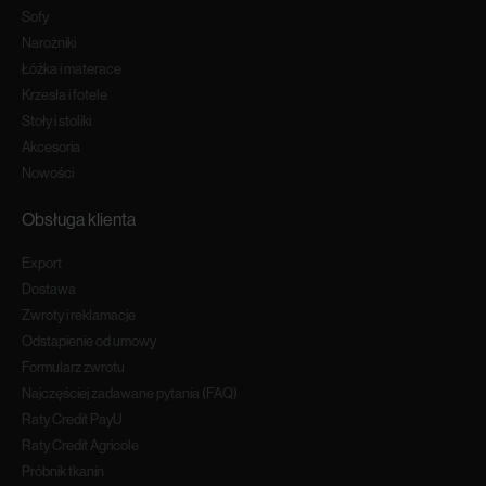
Sofy
Narożniki
Łóżka i materace
Krzesła i fotele
Stoły i stoliki
Akcesoria
Nowości
Obsługa klienta
Export
Dostawa
Zwroty i reklamacje
Odstapienie od umowy
Formularz zwrotu
Najczęściej zadawane pytania (FAQ)
Raty Credit PayU
Raty Credit Agricole
Próbnik tkanin