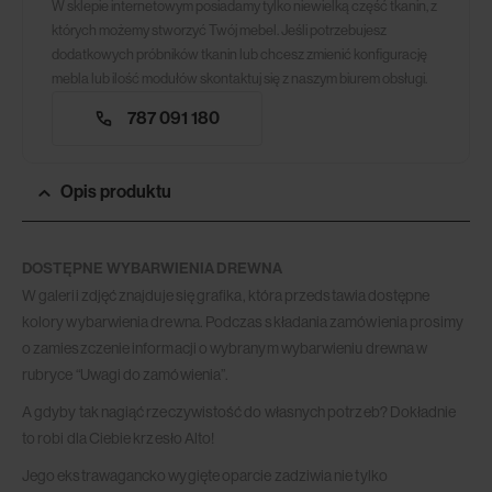
W sklepie internetowym posiadamy tylko niewielką część tkanin, z
których możemy stworzyć Twój mebel. Jeśli potrzebujesz
dodatkowych próbników tkanin lub chcesz zmienić konfigurację
mebla lub ilość modułów skontaktuj się z naszym biurem obsługi.
787 091 180
Opis produktu
DOSTĘPNE WYBARWIENIA DREWNA
W galerii zdjęć znajduje się grafika, która przedstawia dostępne
kolory wybarwienia drewna. Podczas składania zamówienia prosimy
o zamieszczenie informacji o wybranym wybarwieniu drewna w
rubryce “Uwagi do zamówienia”.
A gdyby tak nagiąć rzeczywistość do własnych potrzeb? Dokładnie
to robi dla Ciebie krzesło Alto!
Jego ekstrawagancko wygięte oparcie zadziwia nie tylko