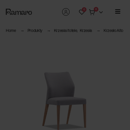
0
0
Home
Produkty
Krzesła i fotele
,
Krzesła
Krzesło Alto