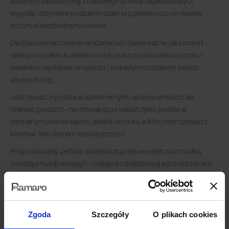
stabilnym stelażem nóg z bukowego drewna zagwarantują Ci,
wygodę, optymalne podparcie ciała i przyjemne uczucie otulenia
niczym w bezpiecznym kokonie.
Dla Elsie jednak robienie wrażenia jest równie ważne, jak komfort –
dlatego wszelkim koneserom stylu puszcza zawadiackie oczko i
niewielkim wycięciem w oparciu, i ciekawym rozstawem swoich
smukłych nóg.
Jeśli chcesz, by robiła wrażenie nie tylko na domownikach, ale
również gościach – nie chowaj jej po kątach, tylko postaw w
centralnym punkcie salonu, jadalni lub biura, w którym przyjmujesz
klientów. Taki diament musi błyszczeć!
Podpowiadamy, że Elsie świetnie czuje się we wnętrzach z nutką
romantyzmu lub nostalgii – i najlepiej odnajdzie się w przestrzeniach
nowoczesnych, urządzonych w stylu japandi, rustykalnym,
skandynawskim, a nawet minimalistycznym.
A to jeszcze nie koniec dobrych wiadomości!
Zgoda
Szczegóły
O plikach cookies
Bo wiesz, że teraz nie musisz już iść na kompromis i wybierać między