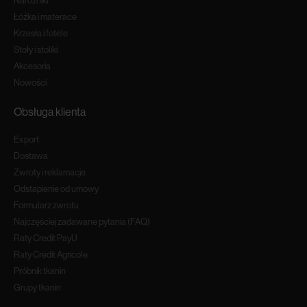
Narożniki
Łóżka i materace
Krzesła i fotele
Stoły i stoliki
Akcesoria
Nowości
Obsługa klienta
Export
Dostawa
Zwroty i reklamacje
Odstapienie od umowy
Formularz zwrotu
Najczęściej zadawane pytania (FAQ)
Raty Credit PayU
Raty Credit Agricole
Próbnik tkanin
Grupy tkanin