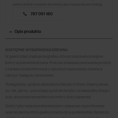
mebla lub ilość modułów skontaktuj się z naszym biurem obsługi.
787 091 180
Opis produktu
DOSTĘPNE WYBARWIENIA DREWNA
W galerii zdjęć znajduje się grafika, która przedstawia dostępne
kolory wybarwienia drewna. Podczas składania zamówienia prosimy
o zamieszczenie informacji o wybranym wybarwieniu drewna w
rubryce “Uwagi do zamówienia”.
Ta elegancka, zgrabna dama dworu Ramaro to Elsie. Dajemy słowo,
że – tak, jak my – pokochasz ją jednak nie tylko za niebanalny design i
szyk, ale przede wszystkim za komfort, który zapewnia!
Spójrz tylko na jej szerokie siedzisko i opływowo wyprofilowane
oparcie pleców, które gładko przechodzi w podłokietniki. Razem ze