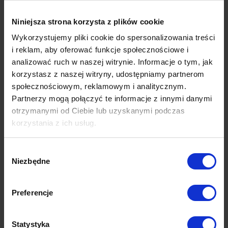
wnętrzami pełnymi smaku i stylu a ochroną przed zabrudzeniami i
zwierzętami? Jeśli oczami wyobraźni widzisz, jak na obicie Twojego
Niniejsza strona korzysta z plików cookie
wymarzonego krzesła chlusta rozlana kawa albo wyciągasz z
Wykorzystujemy pliki cookie do spersonalizowania treści
siedziska kłującą sierść…
i reklam, aby oferować funkcje społecznościowe i
Odetchnij z ulgą i uśmiechnij się. Wystarczy, że wybierzesz tkaninę
analizować ruch w naszej witrynie. Informacje o tym, jak
wyposażoną w jedną z ochronnych technologii i problem z głowy – a
korzystasz z naszej witryny, udostępniamy partnerom
Ty możesz wrócić do swoich przyjemności.
społecznościowym, reklamowym i analitycznym.
Partnerzy mogą połączyć te informacje z innymi danymi
Sprawdź je w konfiguratorze po prawej stronie i
dopasuj typ i kolor
otrzymanymi od Ciebie lub uzyskanymi podczas
tkaniny mebla
do tego, co Ci w duszy gra.
korzystania z ich usług.
Wybór
Niezbędne
zgody
Preferencje
Statystyka