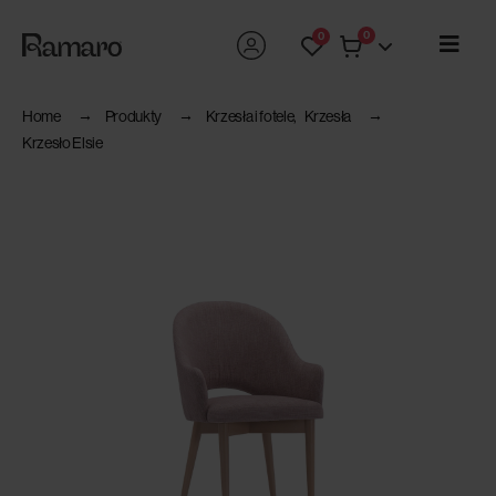
0
0
Home
Produkty
Krzesła i fotele
,
Krzesła
Krzesło Elsie