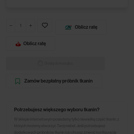
Oblicz ratę
Oblicz ratę
Dodaj do koszyka
Zamów bezpłatny próbnik tkanin
Potrzebujesz większego wyboru tkanin?
W sklepie internetowym posiadamy tylko niewielką część tkanin, z
których możemy stworzyć Twój mebel. Jeśli potrzebujesz
dodatkowych próbników tkanin lub chcesz zmienić konfigurację