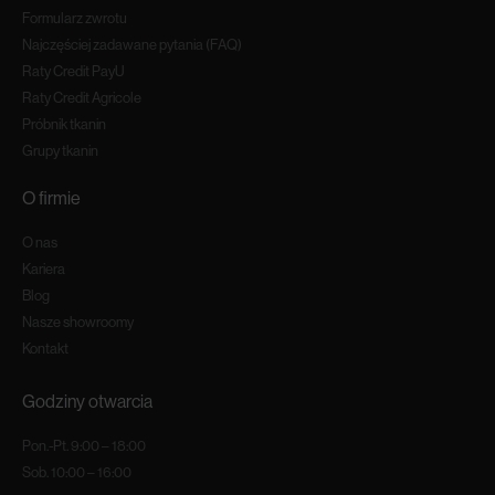
Formularz zwrotu
Najczęściej zadawane pytania (FAQ)
Raty Credit PayU
Raty Credit Agricole
Próbnik tkanin
Grupy tkanin
O firmie
O nas
Kariera
Blog
Nasze showroomy
Kontakt
Godziny otwarcia
Pon.-Pt. 9:00 – 18:00
Sob. 10:00 – 16:00