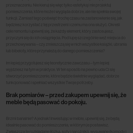
przeznaczeniu. Nie kieruj się więc tylko estetyką i nie projektuj
pomieszczenia, które może i wygląda dobrze, ale nie spełnia swojej
funkcji. Zamiast tego poświęć trochę czasu na zastanowienie się, jak
będziesz korzystać z tej przestrzeni i czemu ma ona służyć. Określ
cele remontu i upewnij się, że każdy element, który zastosujesz,
przyczyni się do ich osiągnięcia. Pod lupę szczególnie weź miejsca do
przechowywania – czy zmieszczą się w nich wszystkie książki, ubrania
lub bibeloty, które przynależą do danego pomieszczenia?
Im lepiej przygotujesz się teoretycznie zawczasu – tym lepiej
wyjdziesz na tym w praktyce. W ten sposób na pewno uda Ci się
stworzyć pomieszczenie, które będzie świetnie wyglądać, dobrze
funkcjonować i spełniać wszystkie Twoje potrzeby.
Brak pomiarów – przed zakupem upewnij się, że
meble będą pasować do pokoju.
Brzmi banalnie? A jednak! Inwestując w meble, upewnij się, że będą
idealnie pasować do pomieszczenia, w którym je postawisz.
Zwłaszcza te rozkładane (łóżka, sofy i narożniki), wysuwane (komody i