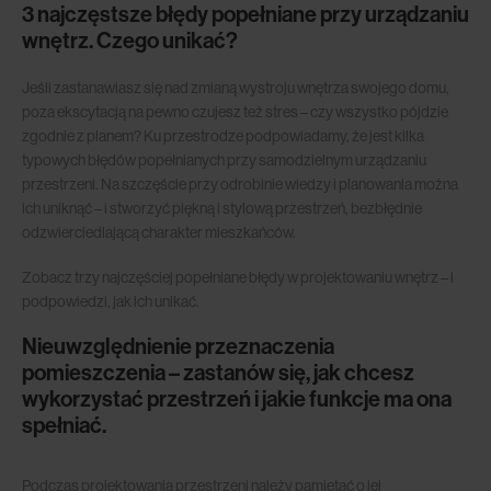
3 najczęstsze błędy popełniane przy urządzaniu
wnętrz. Czego unikać?
Jeśli zastanawiasz się nad zmianą wystroju wnętrza swojego domu,
poza ekscytacją na pewno czujesz też stres – czy wszystko pójdzie
zgodnie z planem? Ku przestrodze podpowiadamy, że jest kilka
typowych błędów popełnianych przy samodzielnym urządzaniu
przestrzeni. Na szczęście przy odrobinie wiedzy i planowania można
ich uniknąć – i stworzyć piękną i stylową przestrzeń, bezbłędnie
odzwierciedlającą charakter mieszkańców.
Zobacz trzy najczęściej popełniane błędy w projektowaniu wnętrz – i
podpowiedzi, jak ich unikać.
Nieuwzględnienie przeznaczenia
pomieszczenia – zastanów się, jak chcesz
wykorzystać przestrzeń i jakie funkcje ma ona
spełniać
.
Podczas projektowania przestrzeni należy pamiętać o jej