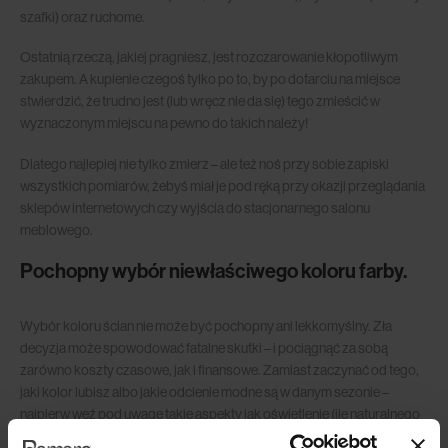
szafki) oraz ruchome.
Ostatnią rzeczą, jakiej pragniesz, jest rozczarowanie kłopotliwym
zakupem. A kupienie czegoś tylko po to, by po dotarciu na miejsce
stwierdzić, że trudno jest (lub wręcz nie da się) tego zmieścić w
wyznaczonym miejscu na pewno do takich należy!
Dlatego najlepiej nie tylko zmierz – ale też noś przy sobie zapiski
wszystkich pomiarów, żebyś miał je pod ręką przy okazji przeglądania
sklepów internetowych czy wyjścia do stacjonarnego salonu
meblowego.
Pochopny wybór niewłaściwego koloru farby.
Wybór koloru ścian nie może być pochopny ani lekkomyślny. Zła
decyzja może spowodować fatalne skutki – i pociągnąć za sobą
zarówno koszty czasowe, jak i finansowe. Zamiast zaczynać od tego,
jaki kolor lubisz albo jakie odcienie modne są w danym sezonie –
najpierw weź pod uwagę takie aspekty jak oświetlenie (ile naturalnego
światła wpada do pomieszczenia?), meble (czy we wnętrzu istnieje już