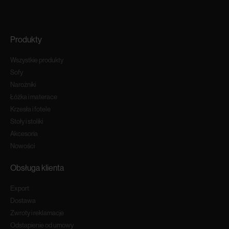
Produkty
Wszystkie produkty
Sofy
Narożniki
Łóżka i materace
Krzesła i fotele
Stoły i stoliki
Akcesoria
Nowości
Obsługa klienta
Export
Dostawa
Zwroty i reklamacje
Odstapienie od umowy