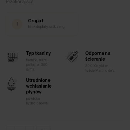
Przekonaj się!
Grupa I
I
Brak dopłaty za tkaninę
Typ tkaniny
Odporna na
ścieranie
tkanina, 100%
poliester, 350
30 000 cykli w
g/m2
teście Martindale'a
Utrudnione
wchłanianie
płynów
powłoka
hydrofobowa