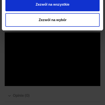
Tkanina Luis słynie ze swojej wybitnie hydrofobowej technologii
Zezwól na wszystkie
ochronnej. Dzięki niej płyny nie wnikają w głąb włókien tkaniny, a do
czyszczenia będziesz potrzebować jedynie delikatnie zwilżonej
wodą ściereczki.
Zezwól na wybór
Opinie (0)