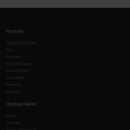
Produkty
Wszystkie produkty
Sofy
Narożniki
Łóżka i materace
Krzesła i fotele
Stoły i stoliki
Akcesoria
Nowości
Obsługa klienta
Export
Dostawa
Zwroty i reklamacje