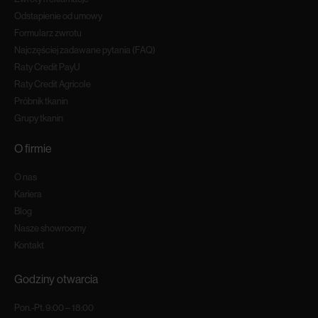
Odstapienie od umowy
Formularz zwrotu
Najczęściej zadawane pytania (FAQ)
Raty Credit PayU
Raty Credit Agricole
Próbnik tkanin
Grupy tkanin
O firmie
O nas
Kariera
Blog
Nasze showroomy
Kontakt
Godziny otwarcia
Pon.-Pt. 9:00 – 18:00