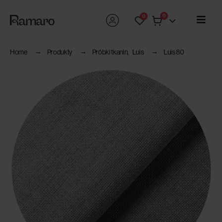
0
0
Home
Produkty
Próbki tkanin
,
Luis
Luis 80