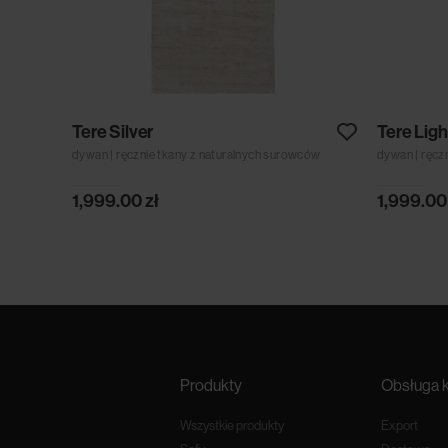
Tere Silver
Tere Ligh
dywan | ręcznie tkany z naturalnych surowców
dywan | ręcz
1,999.00
zł
1,999.0
Produkty
Obsługa k
Wszystkie produkty
Export