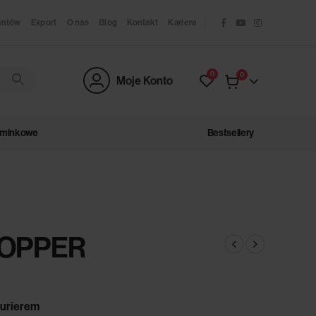
antów
Export
O nas
Blog
Kontakt
Kariera
0
0
Moje Konto
ominkowe
Bestsellery
COPPER
urierem