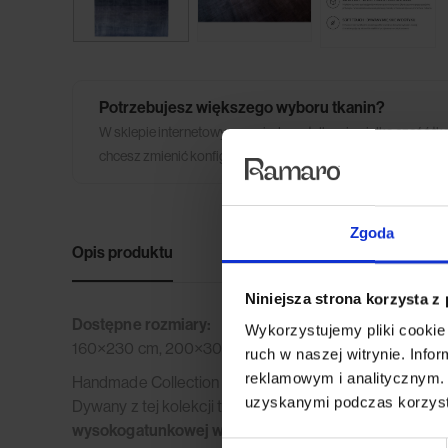
Potrzebujesz większego wyboru tkanin?
W sklepie internetowym posiadamy tylko niewielką część tk
chcesz zmienić konfigurację mebla lub ilość modułów skonta
Zgoda
Opis produktu
Dane techniczne
Opinie 
Niniejsza strona korzysta z
Dostępne rozmiary:
Wykorzystujemy pliki cookie 
160×230 cm, 200×300 cm
ruch w naszej witrynie. Inf
reklamowym i analitycznym. 
Handmade Collection to ekskluzywna kolekcja
ręczni
uzyskanymi podczas korzysta
Dywany z tej kolekcji tworzone są ręcznie w Indiach, d
wysokogatunkowej wełny z Nowej Zelandii, włókien 