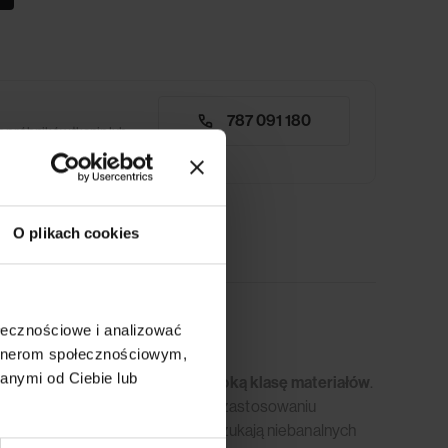
787 091 180
 próbników tkanin lub
O plikach cookies
ołecznościowe i analizować
artnerom społecznościowym,
anymi od Ciebie lub
ych
oryginalne wzornictwo i wysoką klasę materiałów
.
jwyższą jakością, uzyskaną dzięki zastosowaniu
ealna propozycja dla tych, którzy szukają niebanalnych