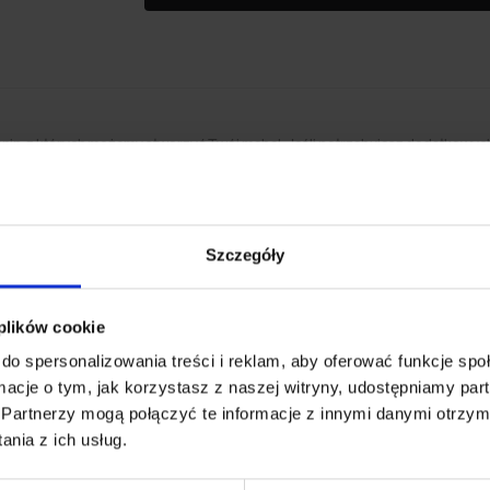
anin, z których możemy stworzyć Twój mebel. Jeśli potrzebujesz dodatkowych
ktuj się z naszym biurem obsługi.
Szczegóły
(0)
 plików cookie
do spersonalizowania treści i reklam, aby oferować funkcje sp
ormacje o tym, jak korzystasz z naszej witryny, udostępniamy p
Partnerzy mogą połączyć te informacje z innymi danymi otrzym
e wykonanych dywanów
, która powstała z myślą o ludziach ceniąc
nia z ich usług.
zięki czemu posiadają niepowtarzalny charakter. Wyróżniają się na
wiskozy, wiskozy bambusowej oraz szlachetnego tencelu
. To id