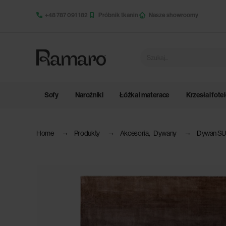
+48 787 091 182
Próbnik tkanin
Nasze showroomy
Sofy
Narożniki
Łóżka i materace
Krzesła i fote
Home
Produkty
Akcesoria
,
Dywany
Dywan S