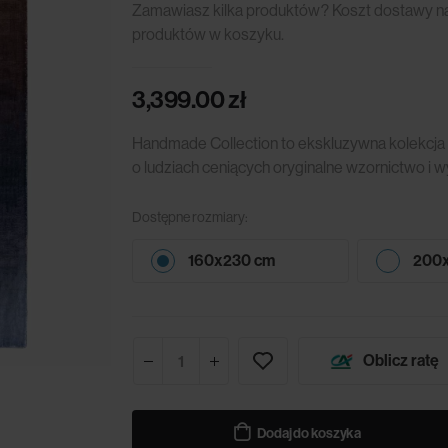
Zamawiasz kilka produktów? Koszt dostawy nali
produktów w koszyku.
3,399.00
zł
Handmade Collection to ekskluzywna kolekcja
o ludziach ceniących oryginalne wzornictwo i 
Dostępne rozmiary:
160x230 cm
200
Oblicz ratę
Dodaj do koszyka