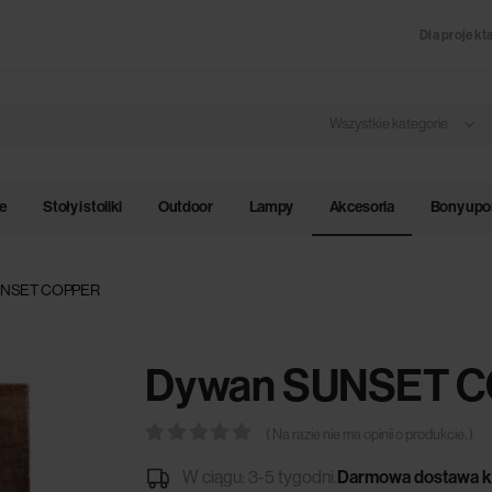
Dla projekt
Wszystkie kategorie
le
Stoły i stoliki
Outdoor
Lampy
Akcesoria
Bony up
UNSET COPPER
Dywan SUNSET 
( Na razie nie ma opinii o produkcie. )
0
out of 5
W ciągu: 3-5 tygodni.
Darmowa dostawa k