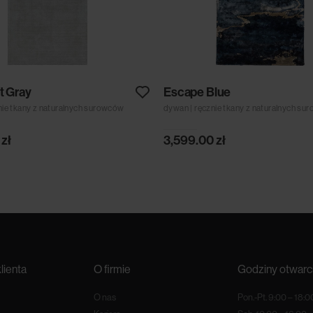
t Gray
Escape Blue
nie tkany z naturalnych surowców
dywan | ręcznie tkany z naturalnych s
0
zł
3,599.00
zł
lienta
O firmie
Godziny otwarc
O nas
Pon.-Pt. 9:00 – 18:0