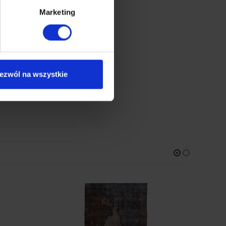
ich przestrzeni.
Marketing
ezwól na wszystkie
dotyku runem)