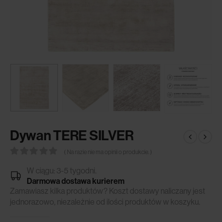
Dywan TERE SILVER
( Na razie nie ma opinii o produkcie. )
0
out of 5
W ciągu: 3-5 tygodni.
Darmowa dostawa kurierem
Zamawiasz kilka produktów? Koszt dostawy naliczany jest
jednorazowo, niezależnie od ilości produktów w koszyku.