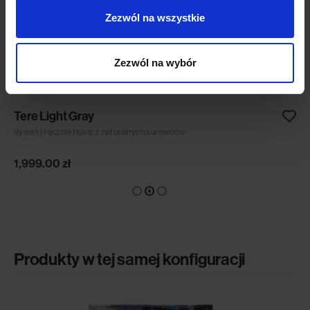
Zezwól na wszystkie
Zezwól na wybór
Tere Light Gray
dywan | ręcznie tkany z naturalnych surowców
1,999.00
zł
Produkty w tej samej konfiguracji