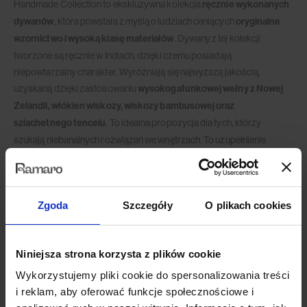
Handmade Collection to ekskluzywna kolekcja
ręcznie wykonanych
dywanów
, która powstała z myślą o ludziach ceniących
oryginalne
wzornictwo i wysoką klasę materiałów
. Dywany z tej kolekcji
tworzone są ręcznie w Indiach, dzięki czemu posiadają
niepowtarzalny charakter. Wyróżniają się najwyższą jakością,
uzyskaną dzięki zastosowaniu
wysokogatunkowej wełny z Nowej
Zelandii, włókien wiskozy, wiskozy bambusowej oraz
szlachetnego tencelu
. To idealna propozycja dla tych, którzy
szukają niebanalnych rozwiązań we wnętrzach. To uzupełnienie
nowoczesnych, minimalistycznych apartamentów, jak i naturalnych,
skandynawskich przestrzeni.
Co wyróżnia dywany z kolekcji Handmade?
Zgoda
Szczegóły
O plikach cookies
– ręcznie wykonane w Indiach
– tworzone przy użyciu naturalnych surowców
Niniejsza strona korzysta z plików cookie
– efekt trójwymiarowości (niektóre z dywanów z kolekcji Handmade
Wykorzystujemy pliki cookie do spersonalizowania treści
posiadają trójwymiarową strukturę runa)
i reklam, aby oferować funkcje społecznościowe i
– soft touch (dywany, które w składzie posiadają włókna wiskozy,