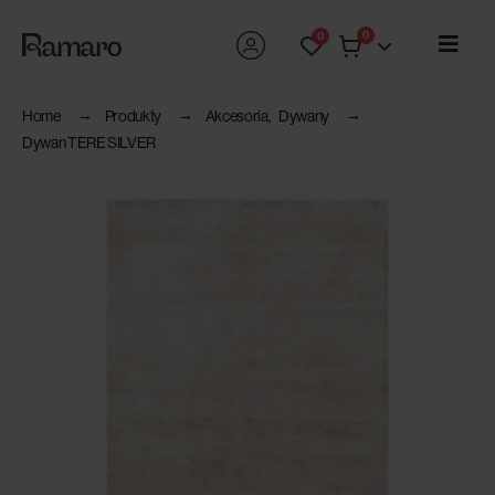
0
0
Home
Produkty
Akcesoria
,
Dywany
Dywan TERE SILVER