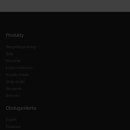
Produkty
Wszystkie produkty
Sofy
Narożniki
Łóżka i materace
Krzesła i fotele
Stoły i stoliki
Akcesoria
Nowości
Obsługa klienta
Export
Dostawa