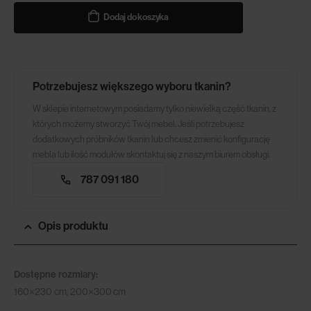
Dodaj do koszyka
Potrzebujesz większego wyboru tkanin?
W sklepie internetowym posiadamy tylko niewielką część tkanin, z
których możemy stworzyć Twój mebel. Jeśli potrzebujesz
dodatkowych próbników tkanin lub chcesz zmienić konfigurację
mebla lub ilość modułów skontaktuj się z naszym biurem obsługi.
787 091 180
Opis produktu
Dostępne rozmiary:
160×230 cm, 200×300 cm