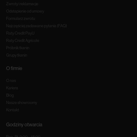
Zwroty i reklamacje
Odstapienie od umowy
Formularz zwrotu
Najczęściej zadawane pytania (FAQ)
Raty Credit PayU
Raty Credit Agricole
Próbnik tkanin
Grupy tkanin
O firmie
O nas
Kariera
Blog
Nasze showroomy
Kontakt
Godziny otwarcia
Pon.-Pt. 9:00 – 18:00