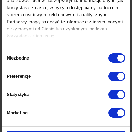
analizować ruch w naszej witrynie. Informacje o tym, jak
charakteryzują się niezwykle miękkim i przyjemnym w dotyku runem)
korzystasz z naszej witryny, udostępniamy partnerom
społecznościowym, reklamowym i analitycznym.
Partnerzy mogą połączyć te informacje z innymi danymi
Dane techniczne
otrzymanymi od Ciebie lub uzyskanymi podczas
korzystania z ich usług.
Opinie (0)
Wybór
Niezbędne
zgody
Produkty z tej samej kolekcji
Preferencje
Statystyka
Marketing