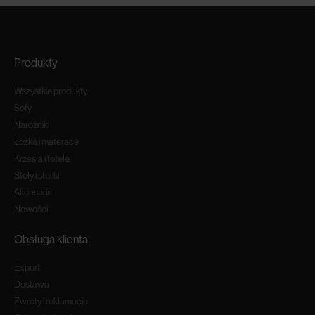
Produkty
Wszystkie produkty
Sofy
Narożniki
Łóżka i materace
Krzesła i fotele
Stoły i stoliki
Akcesoria
Nowości
Obsługa klienta
Export
Dostawa
Zwroty i reklamacje