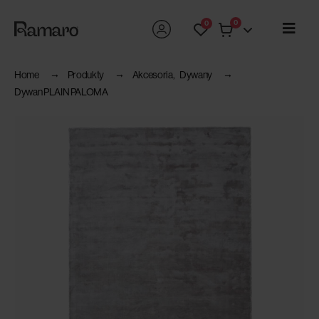
0
0
Home
Produkty
Akcesoria
,
Dywany
Dywan PLAIN PALOMA