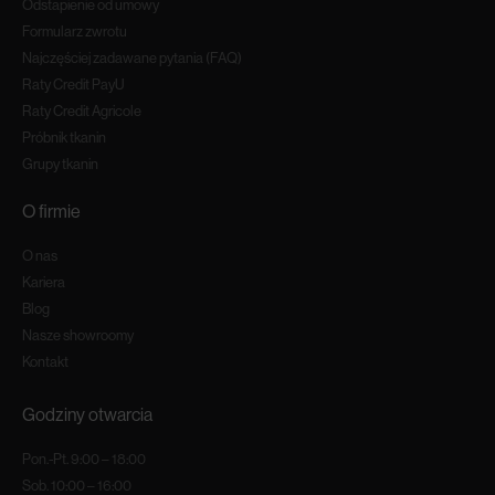
Odstapienie od umowy
Formularz zwrotu
Najczęściej zadawane pytania (FAQ)
Raty Credit PayU
Raty Credit Agricole
Próbnik tkanin
Grupy tkanin
O firmie
O nas
Kariera
Blog
Nasze showroomy
Kontakt
Godziny otwarcia
Pon.-Pt. 9:00 – 18:00
Sob. 10:00 – 16:00