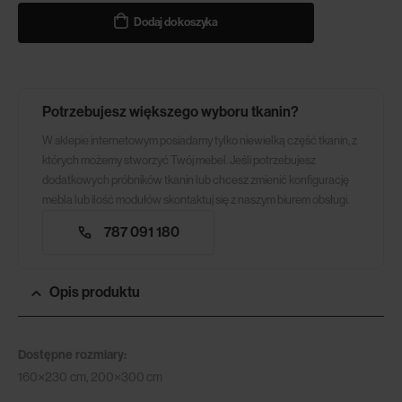
Dodaj do koszyka
Potrzebujesz większego wyboru tkanin?
W sklepie internetowym posiadamy tylko niewielką część tkanin, z
których możemy stworzyć Twój mebel. Jeśli potrzebujesz
dodatkowych próbników tkanin lub chcesz zmienić konfigurację
mebla lub ilość modułów skontaktuj się z naszym biurem obsługi.
787 091 180
Opis produktu
Dostępne rozmiary:
160×230 cm, 200×300 cm