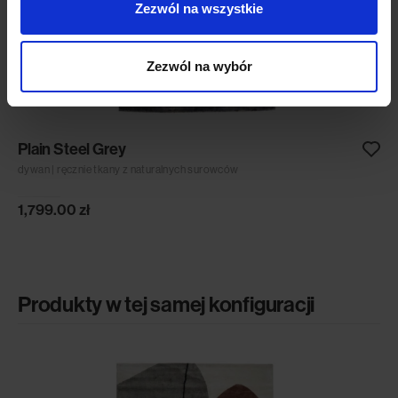
Zezwól na wszystkie
Zezwól na wybór
Plain Steel Grey
dywan | ręcznie tkany z naturalnych surowców
1,799.00
zł
Produkty w tej samej konfiguracji