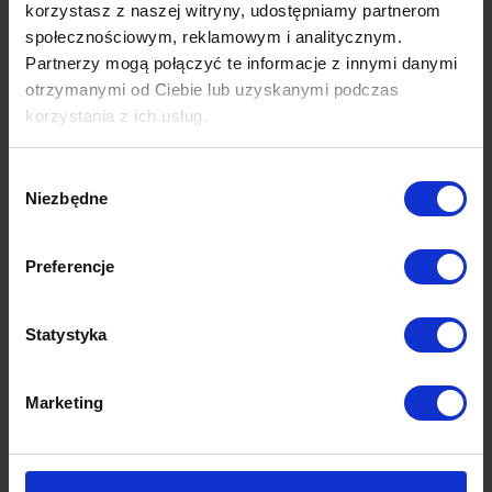
korzystasz z naszej witryny, udostępniamy partnerom
charakteryzują się niezwykle miękkim i przyjemnym w dotyku runem)
społecznościowym, reklamowym i analitycznym.
Partnerzy mogą połączyć te informacje z innymi danymi
Dane techniczne
otrzymanymi od Ciebie lub uzyskanymi podczas
korzystania z ich usług.
Opinie (0)
Wybór
Niezbędne
zgody
Preferencje
Produkty z tej samej kolekcji
Statystyka
Marketing