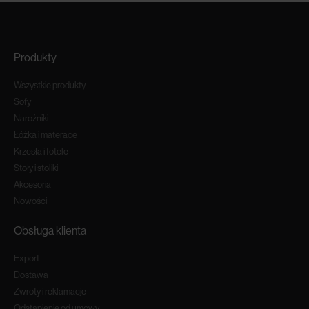
Produkty
Wszystkie produkty
Sofy
Narożniki
Łóżka i materace
Krzesła i fotele
Stoły i stoliki
Akcesoria
Nowości
Obsługa klienta
Export
Dostawa
Zwroty i reklamacje
Odstapienie od umowy