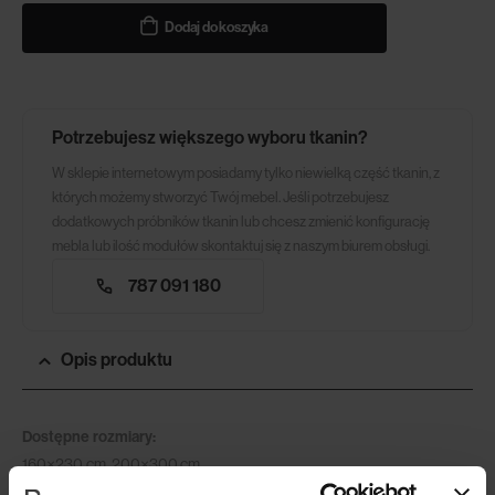
Dodaj do koszyka
Potrzebujesz większego wyboru tkanin?
W sklepie internetowym posiadamy tylko niewielką część tkanin, z
których możemy stworzyć Twój mebel. Jeśli potrzebujesz
dodatkowych próbników tkanin lub chcesz zmienić konfigurację
mebla lub ilość modułów skontaktuj się z naszym biurem obsługi.
787 091 180
Opis produktu
Dostępne rozmiary:
160×230 cm, 200×300 cm