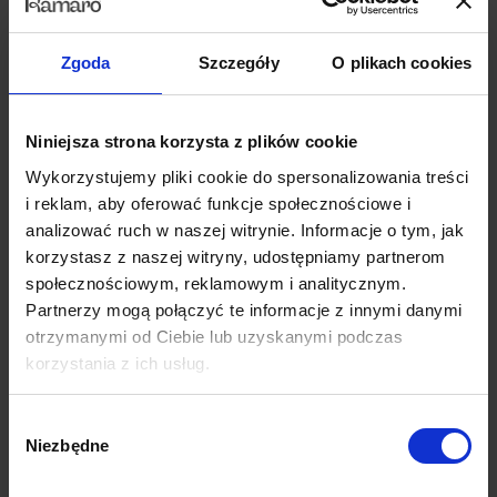
Kolekcja dywanów Magic Home łączy w sobie
design
wpisujący się w
najnowsze trendy oraz
niezwykle wysoki komfort użytkowania
.
Kolekcja zawiera
oryginalne i wyraziste wzory dywanów
, które
Zgoda
Szczegóły
O plikach cookies
idealnie pasują do nowoczesnych aranżacji. To świetna propozycja
dla osób, które obok estetyki produktu cenią sobie
ponadprzeciętną
Niniejsza strona korzysta z plików cookie
funkcjonalność
. Dywany Magic Home posiadają szereg
wyjątkowych cech takich jak wbudowany antypoślizgowy podkład
Wykorzystujemy pliki cookie do spersonalizowania treści
czy możliwość prania w pralce, dzięki którym użytkowanie dywanów
i reklam, aby oferować funkcje społecznościowe i
jest wygodne i praktyczne. Przyjemne w dotyku, dostępne w szerokiej
analizować ruch w naszej witrynie. Informacje o tym, jak
gamie rozmiarów i kolorów – wybierz model idealnie dopasowany do
korzystasz z naszej witryny, udostępniamy partnerom
Twojego wnętrza.
społecznościowym, reklamowym i analitycznym.
Partnerzy mogą połączyć te informacje z innymi danymi
Co wyróżnia dywany z kolekcji Magic Home?
otrzymanymi od Ciebie lub uzyskanymi podczas
– technologia łatwego czyszczenia wodą
korzystania z ich usług.
– antypoślizgowy podkład
Wybór
– przyjazne zwierzętom (wyższa odporność na brud i zadrapania)
Niezbędne
zgody
– wolne od alergenów (nie gromadzą szkodliwych roztoczy kurzu)