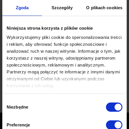
Zgoda
Szczegóły
O plikach cookies
Niniejsza strona korzysta z plików cookie
Wykorzystujemy pliki cookie do spersonalizowania treści
Trivio
i reklam, aby oferować funkcje społecznościowe i
sofa trzyosobowa
analizować ruch w naszej witrynie. Informacje o tym, jak
korzystasz z naszej witryny, udostępniamy partnerom
4,380.00
zł
społecznościowym, reklamowym i analitycznym.
Partnerzy mogą połączyć te informacje z innymi danymi
otrzymanymi od Ciebie lub uzyskanymi podczas
korzystania z ich usług.
Wybór
Niezbędne
zgody
Preferencje