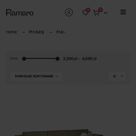
0
0
Home
Produkty
trivio
2,390 zł
4,060 zł
Cena