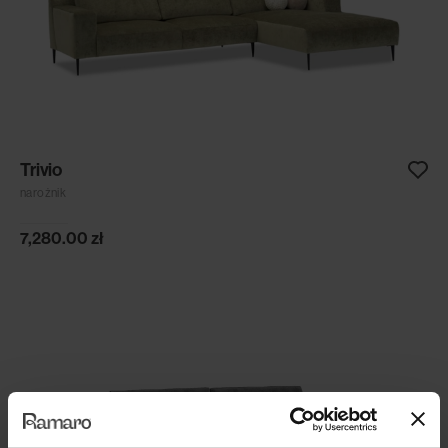
Trivio
narożnik
7,280.00
zł