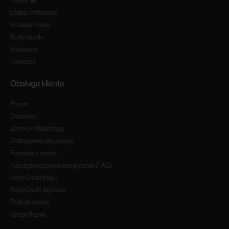
Narożniki
Łóżka i materace
Krzesła i fotele
Stoły i stoliki
Akcesoria
Nowości
Obsługa klienta
Export
Dostawa
Zwroty i reklamacje
Odstapienie od umowy
Formularz zwrotu
Najczęściej zadawane pytania (FAQ)
Raty Credit PayU
Raty Credit Agricole
Próbnik tkanin
Grupy tkanin