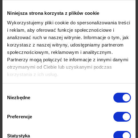
Niniejsza strona korzysta z plików cookie
Wykorzystujemy pliki cookie do spersonalizowania treści
Garedo Max
i reklam, aby oferować funkcje społecznościowe i
narożnik | modułowy
analizować ruch w naszej witrynie. Informacje o tym, jak
korzystasz z naszej witryny, udostępniamy partnerom
13,960.00
zł
społecznościowym, reklamowym i analitycznym.
Partnerzy mogą połączyć te informacje z innymi danymi
otrzymanymi od Ciebie lub uzyskanymi podczas
korzystania z ich usług.
Wybór
Niezbędne
zgody
Preferencje
Statystyka