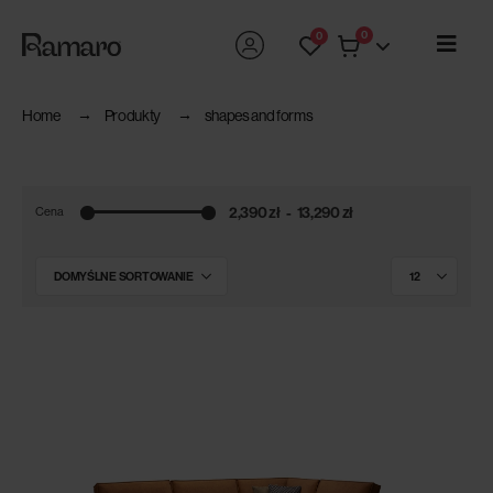
0
0
Home
Produkty
shapes and forms
2,390 zł
13,290 zł
Cena