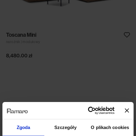
Toscana Mini
narożnik | modułowy
8,480.00
zł
Zgoda
Szczegóły
O plikach cookies