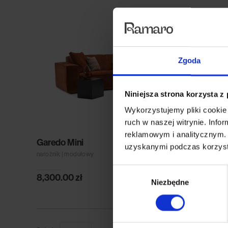
Zgoda
Niniejsza strona korzysta z
Wykorzystujemy pliki cookie 
ruch w naszej witrynie. Inf
reklamowym i analitycznym. 
Garedo Mini
uzyskanymi podczas korzysta
narożnik | modułowy
Wybór
8,300.00
zł
Niezbędne
zgody