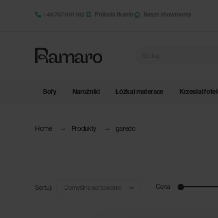
+48 787 091 182
Próbnik tkanin
Nasze showroomy
Sofy
Narożniki
Łóżka i materace
Krzesła i fote
Home
Produkty
garedo
Cena
Sortuj: