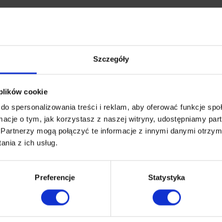
Szczegóły
 plików cookie
do spersonalizowania treści i reklam, aby oferować funkcje sp
ormacje o tym, jak korzystasz z naszej witryny, udostępniamy p
Partnerzy mogą połączyć te informacje z innymi danymi otrzym
Garedo Max
G
nia z ich usług.
narożnik | modułowy
n
13,960.00
zł
9
Preferencje
Statystyka