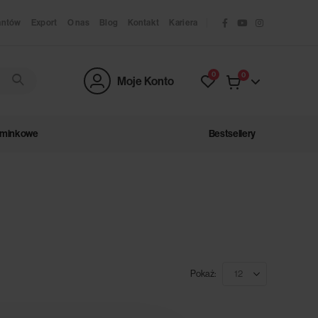
antów
Export
O nas
Blog
Kontakt
Kariera
0
0
Moje Konto
ominkowe
Bestsellery
Pokaż: