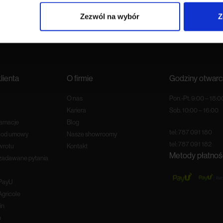
Zezwól na wybór
Z
lienta
O firmie
Godziny otwarc
O nas
Pon.-Pt. 9:00 – 18:0
Kariera
Sob. 10:00 – 16:00
lamacje
Blog
tel:
787 091 180
e od umowy
Nasze showroomy
tel:
787 091 182
wrotu
Kontakt
Metody płatnoś
 zadawane pytania
 PayU
Agricole
in
n