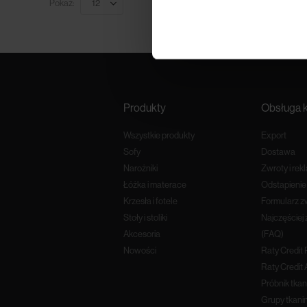
Pokaż:
Produkty
Obsługa k
Wszystkie produkty
Export
Sofy
Dostawa
Narożniki
Zwroty i rek
Łóżka i materace
Odstapieni
Krzesła i fotele
Formularz z
Stoły i stoliki
Najczęściej
Akcesoria
(FAQ)
Nowości
Raty Credit
Raty Credit 
Próbnik tkan
Grupy tkani