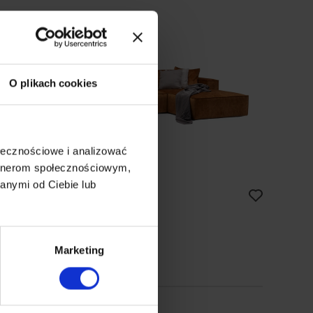
O plikach cookies
ołecznościowe i analizować
artnerom społecznościowym,
anymi od Ciebie lub
aredo NA
arożnik | modułowy
,490.00
zł
Marketing