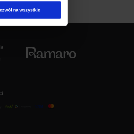
ezwól na wszystkie
ia
0
ci