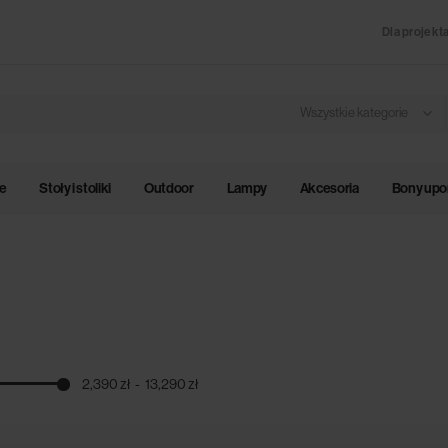
Dla projekt
Wszystkie kategorie
le
Stoły i stoliki
Outdoor
Lampy
Akcesoria
Bony up
2,390 zł
13,290 zł