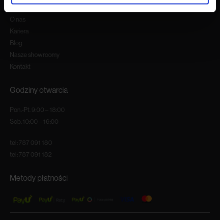
O nas
Kariera
Blog
Nasze showroomy
Kontakt
Godziny otwarcia
Pon.-Pt. 9:00 – 18:00
Sob. 10:00 – 16:00
tel:
787 091 180
tel:
787 091 182
Metody płatności