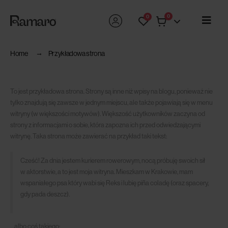
0
0
Home
Przykładowa strona
To jest przykładowa strona. Strony są inne niż wpisy na blogu, ponieważ nie
tylko znajdują się zawsze w jednym miejscu, ale także pojawiają się w menu
witryny (w większości motywów). Większość użytkowników zaczyna od
strony z informacjami o sobie, która zapozna ich przed odwiedzającymi
witrynę. Taka strona może zawierać na przykład taki tekst:
Cześć! Za dnia jestem kurierem rowerowym, nocą próbuję swoich sił
w aktorstwie, a to jest moja witryna. Mieszkam w Krakowie, mam
wspaniałego psa który wabi się Reks i lubię piña coladę (oraz spacery,
gdy pada deszcz).
…albo coś takiego: