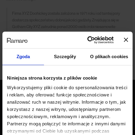
Firma XYZ Doohickey została założona w 1971 roku i od tamtej pory
dostarcza społeczeństwu dobrej jakości gadżety. Znajdująca się w
Gotham City XYZ zatrudnia ponad 2000 osób i robi niesamowite
rzeczy dla społeczności Gotham.
Jako nowy użytkownik WordPressa, powinieneś przejść do
swojego kokpitu
Zgoda
Szczegóły
O plikach cookies
aby usunąć tę stronę i stworzyć nowe z własną treścią. Dobrej zabawy!
Niniejsza strona korzysta z plików cookie
Wykorzystujemy pliki cookie do spersonalizowania treści
i reklam, aby oferować funkcje społecznościowe i
analizować ruch w naszej witrynie. Informacje o tym, jak
Produkty
korzystasz z naszej witryny, udostępniamy partnerom
społecznościowym, reklamowym i analitycznym.
Wszystkie produkty
Partnerzy mogą połączyć te informacje z innymi danymi
Sofy
otrzymanymi od Ciebie lub uzyskanymi podczas
Narożniki