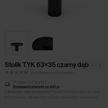
Stolik TYK 63×35 czarny dąb
( Na razie nie ma opinii o produkcie. )
0
out of 5
W ciągu: 3-4 tygodni.
Dostawa kurierem za 100 zł
Zamawiasz kilka produktów? Koszt dostawy naliczany jest
jednorazowo, niezależnie od ilości produktów w koszyku.