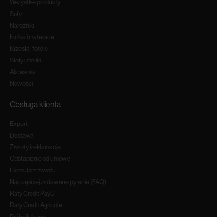
Wszystkie produkty
Sofy
Narożniki
Łóżka i materace
Krzesła i fotele
Stoły i stoliki
Akcesoria
Nowości
Obsługa klienta
Export
Dostawa
Zwroty i reklamacje
Odstapienie od umowy
Formularz zwrotu
Najczęściej zadawane pytania (FAQ)
Raty Credit PayU
Raty Credit Agricole
Próbnik tkanin