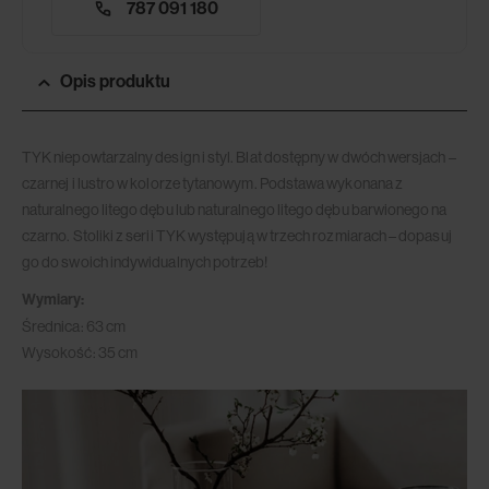
787 091 180
Opis produktu
TYK niepowtarzalny design i styl. Blat dostępny w dwóch wersjach –
czarnej i lustro w kolorze tytanowym. Podstawa wykonana z
naturalnego litego dębu lub naturalnego litego dębu barwionego na
czarno. Stoliki z serii TYK występują w trzech rozmiarach – dopasuj
go do swoich indywidualnych potrzeb!
Wymiary:
Średnica: 63 cm
Wysokość: 35 cm