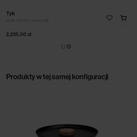
Tyk
stolik | 43x57 | czarny dąb
2,235.00
zł
Produkty w tej samej konfiguracji