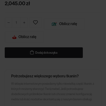
2,045.00
zł
Oblicz ratę
Oblicz ratę
Dodaj do koszyka
Potrzebujesz większego wyboru tkanin?
W sklepie internetowym posiadamy tylko niewielką część tkanin, z
których możemy stworzyć Twój mebel. Jeśli potrzebujesz
dodatkowych próbników tkanin lub chcesz zmienić konfigurację
mebla lub ilość modułów skontaktuj się z naszym biurem obsługi.