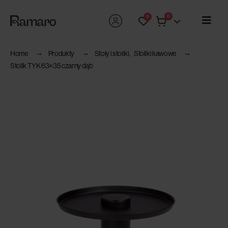
0
0
Home
Produkty
Stoły i stoliki
,
Stoliki kawowe
Stolik TYK 63×35 czarny dąb