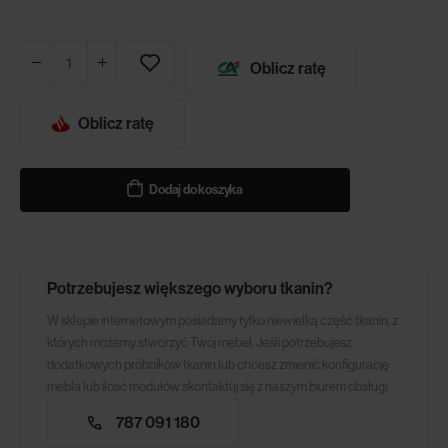
Oblicz ratę
Oblicz ratę
Dodaj do koszyka
Potrzebujesz większego wyboru tkanin?
W sklepie internetowym posiadamy tylko niewielką część tkanin, z
których możemy stworzyć Twój mebel. Jeśli potrzebujesz
dodatkowych próbników tkanin lub chcesz zmienić konfigurację
mebla lub ilość modułów skontaktuj się z naszym biurem obsługi.
787 091 180