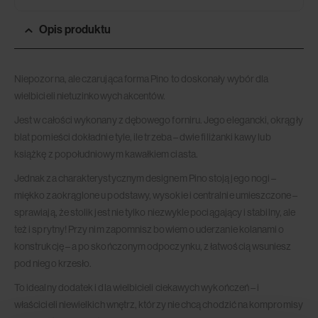
Opis produktu
Niepozorna, ale czarująca forma Pino to doskonały wybór dla
wielbicieli nietuzinkowych akcentów.
Jest w całości wykonany z dębowego forniru. Jego elegancki, okrągły
blat pomieści dokładnie tyle, ile trzeba – dwie filiżanki kawy lub
książkę z popołudniowym kawałkiem ciasta.
Jednak za charakterystycznym designem Pino stoją jego nogi –
miękko zaokrąglone u podstawy, wysokie i centralnie umieszczone –
sprawiają, że stolik jest nie tylko niezwykle pociągający i stabilny, ale
też i sprytny! Przy nim zapomnisz bowiem o uderzanie kolanami o
konstrukcję – a po skończonym odpoczynku, z łatwością wsuniesz
pod niego krzesło.
To idealny dodatek i dla wielbicieli ciekawych wykończeń – i
właścicieli niewielkich wnętrz, którzy nie chcą chodzić na kompromisy