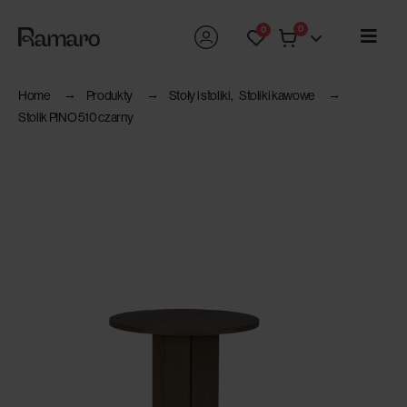
0
0
Home
Produkty
Stoły i stoliki
,
Stoliki kawowe
Stolik PINO 510 czarny