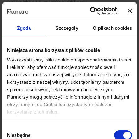
między stylem a użytecznością swoich mebli.
Wybierz jego kolor i rozmiar oraz dopasuj ostateczny styl mebla do
tego, co Ci w duszy (i w salonie!) gra.
Zgoda
Szczegóły
O plikach cookies
Wymiary
Niniejsza strona korzysta z plików cookie
Dane techniczne
Wykorzystujemy pliki cookie do spersonalizowania treści
i reklam, aby oferować funkcje społecznościowe i
Opinie (0)
analizować ruch w naszej witrynie. Informacje o tym, jak
korzystasz z naszej witryny, udostępniamy partnerom
społecznościowym, reklamowym i analitycznym.
Partnerzy mogą połączyć te informacje z innymi danymi
otrzymanymi od Ciebie lub uzyskanymi podczas
Produkty z tej samej kolekcji
korzystania z ich usług.
Wybór
Niezbędne
zgody