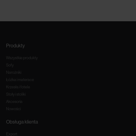
Produkty
Wszystkie produkty
Sofy
Narożniki
Łóżka i materace
Krzesła i fotele
Stoły i stoliki
Akcesoria
Nowości
Obsługa klienta
Export