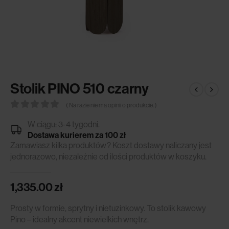
Stolik PINO 510 czarny
( Na razie nie ma opinii o produkcie. )
0
out of 5
W ciągu: 3-4 tygodni.
Dostawa kurierem za 100 zł
Zamawiasz kilka produktów? Koszt dostawy naliczany jest
jednorazowo, niezależnie od ilości produktów w koszyku.
1,335.00
zł
Prosty w formie, sprytny i nietuzinkowy. To stolik kawowy
Pino – idealny akcent niewielkich wnętrz.