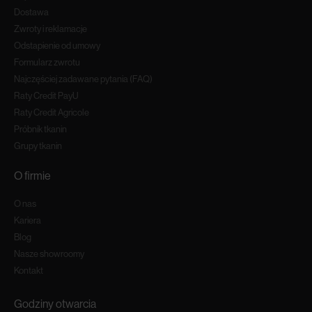
Dostawa
Zwroty i reklamacje
Odstapienie od umowy
Formularz zwrotu
Najczęściej zadawane pytania (FAQ)
Raty Credit PayU
Raty Credit Agricole
Próbnik tkanin
Grupy tkanin
O firmie
O nas
Kariera
Blog
Nasze showroomy
Kontakt
Godziny otwarcia