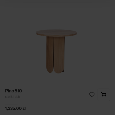
Pino 510
stolik | dąb
1,335.00
zł