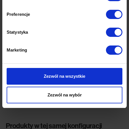
Preferencje
Statystyka
Marketing
Pino 620
Zezwól na wszystkie
stolik | czarny
2,750.00
zł
Zezwól na wybór
Produkty w tej samej konfiguracji