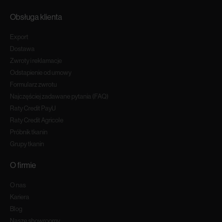
Obsługa klienta
Export
Dostawa
Zwroty i reklamacje
Odstapienie od umowy
Formularz zwrotu
Najczęściej zadawane pytania (FAQ)
Raty Credit PayU
Raty Credit Agricole
Próbnik tkanin
Grupy tkanin
O firmie
O nas
Kariera
Blog
Nasze showroomy