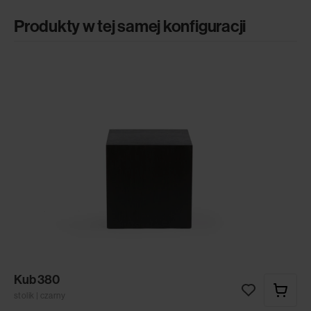
Produkty w tej samej konfiguracji
Kub 380
stolik | czarny