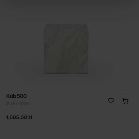
Kub 500
stolik | venato
1,605.00
zł