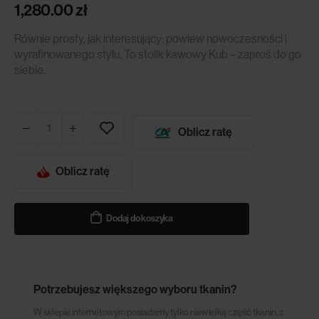
1,280.00
zł
Równie prosty, jak interesujący: powiew nowoczesności i
wyrafinowanego stylu. To stolik kawowy Kub – zaproś do go
siebie.
Oblicz ratę
Oblicz ratę
Dodaj do koszyka
Potrzebujesz większego wyboru tkanin?
W sklepie internetowym posiadamy tylko niewielką część tkanin, z