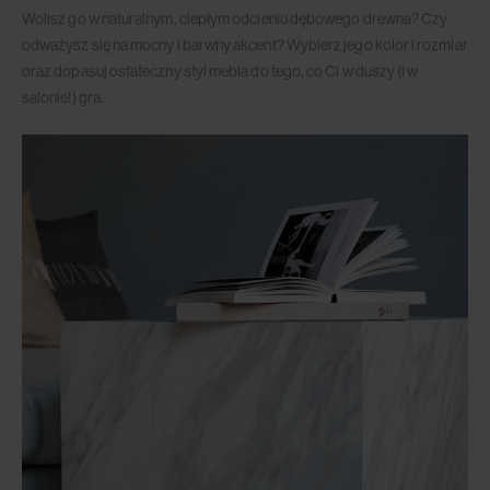
Wolisz go w naturalnym, ciepłym odcieniu dębowego drewna? Czy
odważysz się na mocny i barwny akcent? Wybierz jego kolor i rozmiar
oraz dopasuj ostateczny styl mebla do tego, co Ci w duszy (i w
salonie!) gra.