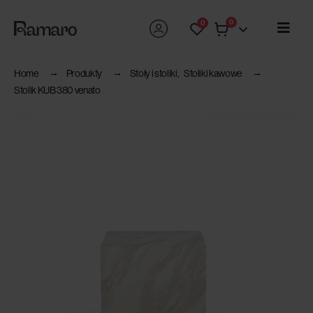
0
0
Home
Produkty
Stoły i stoliki
,
Stoliki kawowe
Stolik KUB 380 venato