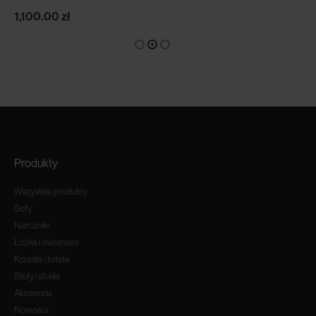
1,100.00
zł
Produkty
Wszystkie produkty
Sofy
Narożniki
Łóżka i materace
Krzesła i fotele
Stoły i stoliki
Akcesoria
Nowości