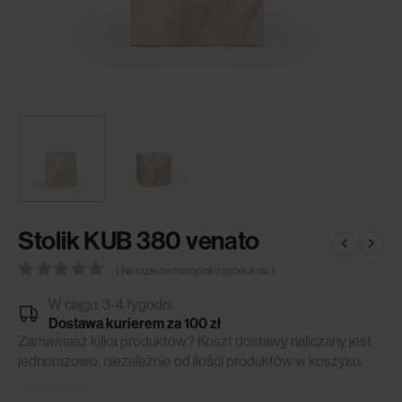
Stolik KUB 380 venato
( Na razie nie ma opinii o produkcie. )
0
out of 5
W ciągu: 3-4 tygodni.
Dostawa kurierem za 100 zł
Zamawiasz kilka produktów? Koszt dostawy naliczany jest
jednorazowo, niezależnie od ilości produktów w koszyku.