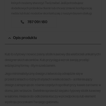
których możemy stworzyć Twój mebel. Jeśli potrzebujesz
dodatkowych próbników tkanin lub chcesz zmienić konfigurację
mebla lub ilość modułów skontaktuj się z naszym biurem obsługi.
787 091 180
Opis produktu
Kub to stylowy i nowoczesny stolik kawowy dla wielbicieli unikalnych i
designerskich akcentów. Kub przyciąga wzrok swoją prostą i
wdzięczną formą – litym sześcianem.
Jego minimalistyczny design z łatwością odnajdzie się w
przestrzeniach o różnych stylach i wielkościach – a interesujący
design zainspiruje do równie częstych spotkań przy kawie zarówno w
domu, jak i w biurze. Świetnie sprawdzi się jako typowy stolik kawowy
w salonie, miejsce do odłożenia kluczy w przedpokoju lub element
wystroju poczekalni Twojego gabinetu.