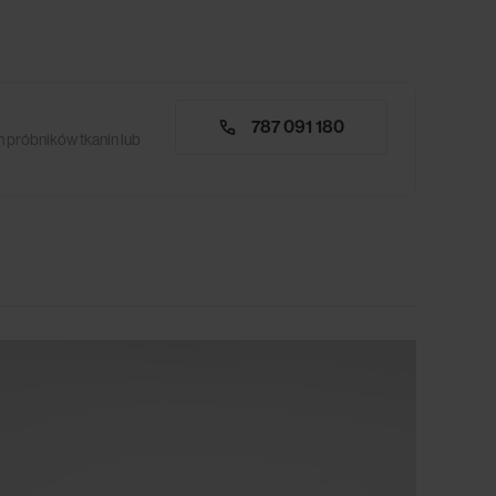
787 091 180
 próbników tkanin lub