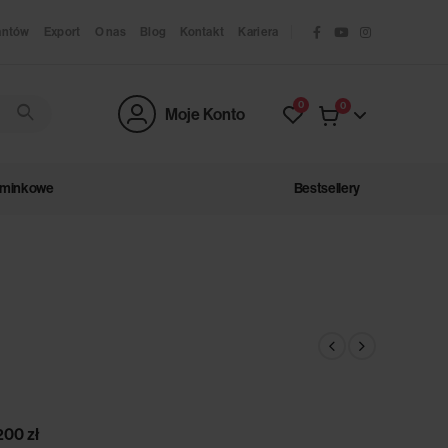
antów
Export
O nas
Blog
Kontakt
Kariera
0
0
Moje Konto
ominkowe
Bestsellery
200 zł