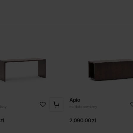
Apio
iany
moduł drewniany
0
zł
2,090.00
zł