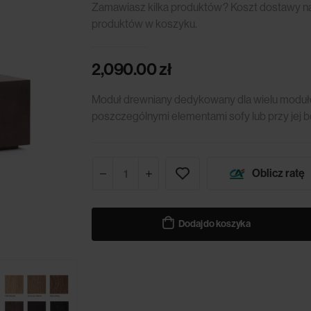
Zamawiasz kilka produktów? Koszt dostawy nali
produktów w koszyku.
2,090.00
zł
Moduł drewniany dedykowany dla wielu moduło
poszczególnymi elementami sofy lub przy jej b
Oblicz ratę
Dodaj do koszyka