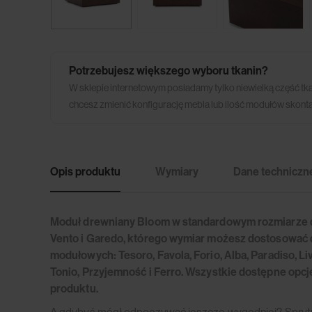
Potrzebujesz większego wyboru tkanin?
W sklepie internetowym posiadamy tylko niewielką część tk
chcesz zmienić konfigurację mebla lub ilość modułów skonta
Opis produktu
Wymiary
Dane techniczn
Moduł drewniany Bloom w standardowym rozmiarze 
Vento i Garedo, którego wymiar możesz dostosować d
modułowych: Tesoro, Favola, Forio, Alba, Paradiso, Livo
Tonio, Przyjemność i Ferro. Wszystkie dostępne opcje 
produktu.