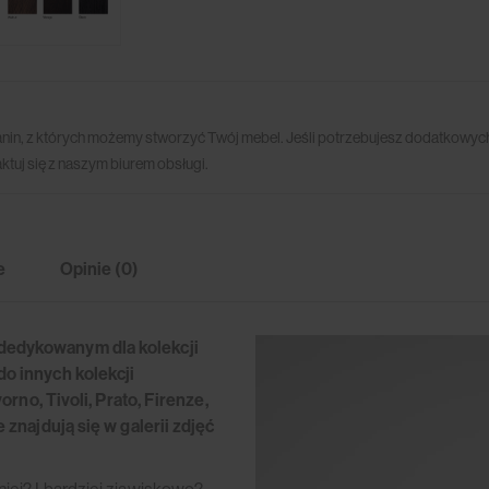
anin, z których możemy stworzyć Twój mebel. Jeśli potrzebujesz dodatkowych
ktuj się z naszym biurem obsługi.
e
Opinie (0)
dedykowanym dla kolekcji
o innych kolekcji
rno, Tivoli, Prato, Firenze,
znajdują się w galerii zdjęć