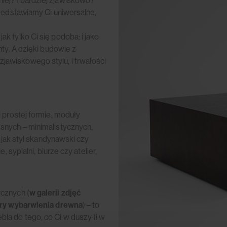
ej? I bardziej zjawiskowo?
rzedstawiamy Ci uniwersalne,
k tylko Ci się podoba: i jako
ty. A dzięki budowie z
awiskowego stylu, i trwałości
 prostej formie, moduły
snych – minimalistycznych,
, jak styl skandynawski czy
 sypialni, biurze czy atelier,
cznych (
w galerii zdjęć
lory wybarwienia drewna
) – to
la do tego, co Ci w duszy (i w