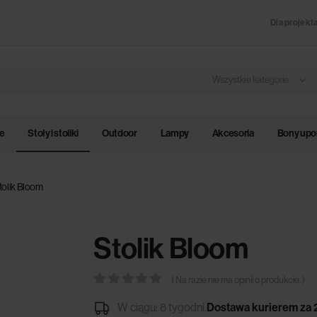
Dla projekt
Wszystkie kategorie
le
Stoły i stoliki
Outdoor
Lampy
Akcesoria
Bony up
tolik Bloom
Stolik Bloom
( Na razie nie ma opinii o produkcie. )
0
out of 5
W ciągu: 8 tygodni.
Dostawa kurierem za 