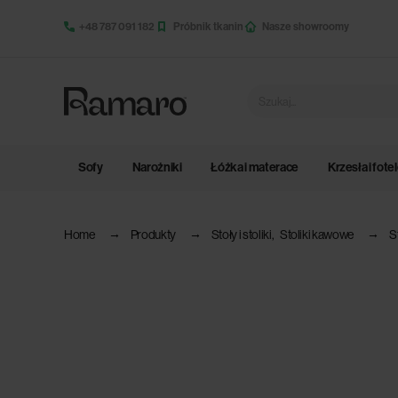
+48 787 091 182
Próbnik tkanin
Nasze showroomy
Sofy
Narożniki
Łóżka i materace
Krzesła i fote
Home
Produkty
Stoły i stoliki
,
Stoliki kawowe
S