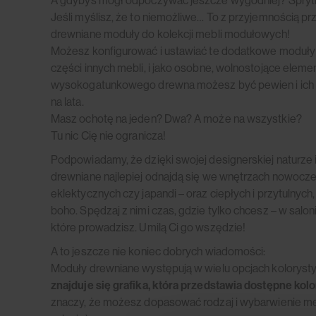
A gdybyś mógł odpoczywać jeszcze wygodniej? Sprytni
Jeśli myślisz, że to niemożliwe… To z przyjemnością p
drewniane moduły do kolekcji mebli modułowych!
Możesz konfigurować i ustawiać te dodatkowe moduły ja
części innych mebli, i jako osobne, wolnostojące elemen
wysokogatunkowego drewna możesz być pewien i ich zj
na lata.
Masz ochotę na jeden? Dwa? A może na wszystkie?
Tu nic Cię nie ogranicza!
Podpowiadamy, że dzięki swojej designerskiej naturze i
drewniane najlepiej odnajdą się we wnętrzach nowocze
eklektycznych czy japandi – oraz ciepłych i przytulnych
boho. Spędzaj z nimi czas, gdzie tylko chcesz – w salonie,
które prowadzisz. Umilą Ci go wszędzie!
A to jeszcze nie koniec dobrych wiadomości:
Moduły drewniane występują w wielu opcjach kolorysty
znajduje się grafika, która przedstawia dostępne ko
znaczy, że możesz dopasować rodzaj i wybarwienie meb