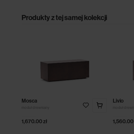
Produkty z tej samej kolekcji
Mosca
Livio
moduł drewniany
moduł drewn
1,670.00
zł
1,560.0