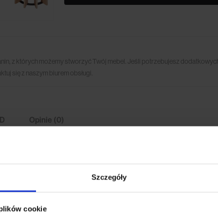
anin, z których możemy stworzyć Twój mebel. Jeśli potrzebujesz dodatkowych
ktuj się z naszym biurem obsługi.
3D
Opinie (0)
cie. Mocny mebel, z pewnością stanie się centralnym punktem was
 wersji z czarnego i naturalnego dębu.
Szczegóły
 plików cookie