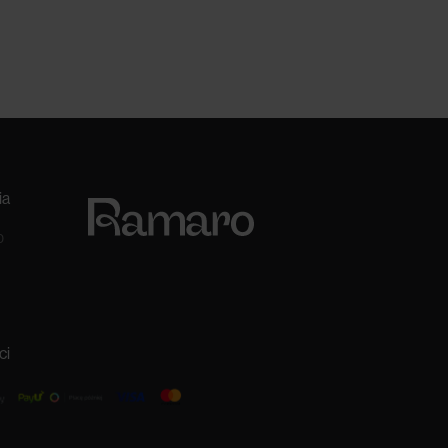
ia
0
ci