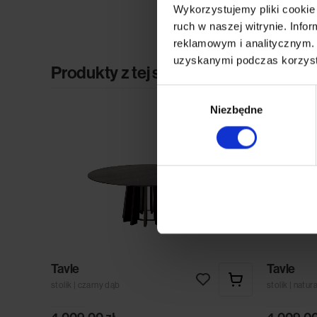
Wykorzystujemy pliki cookie 
ruch w naszej witrynie. Inf
reklamowym i analitycznym. 
uzyskanymi podczas korzysta
Produkty z tej samej kolekcji
Wybór
Niezbędne
zgody
Tavle
Tavle
stolik | czarny dąb
stolik | natur