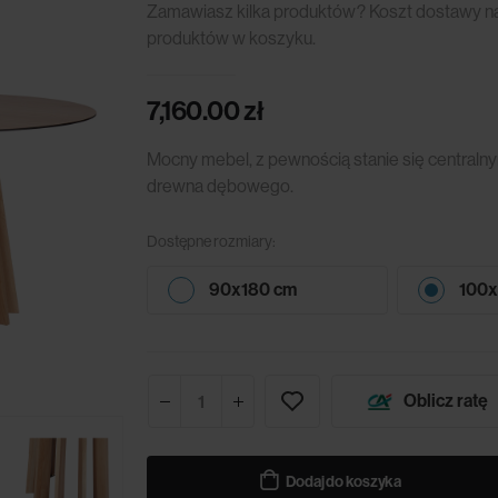
Zamawiasz kilka produktów? Koszt dostawy nali
produktów w koszyku.
7,160.00
zł
Mocny mebel, z pewnością stanie się centralny
drewna dębowego.
Dostępne rozmiary:
90x180 cm
100
Oblicz ratę
Dodaj do koszyka