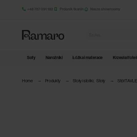
+48 787 091 182
Próbnik tkanin
Nasze showroomy
Sofy
Narożniki
Łóżka i materace
Krzesła i fote
Home
Produkty
Stoły i stoliki
,
Stoły
Stół TAVLE