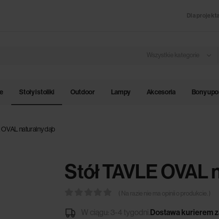
Dla projekt
Wszystkie kategorie
le
Stoły i stoliki
Outdoor
Lampy
Akcesoria
Bony up
 OVAL naturalny dąb
Stół TAVLE OVAL n
( Na razie nie ma opinii o produkcie. )
0
out of 5
W ciągu: 3-4 tygodni.
Dostawa kurierem z