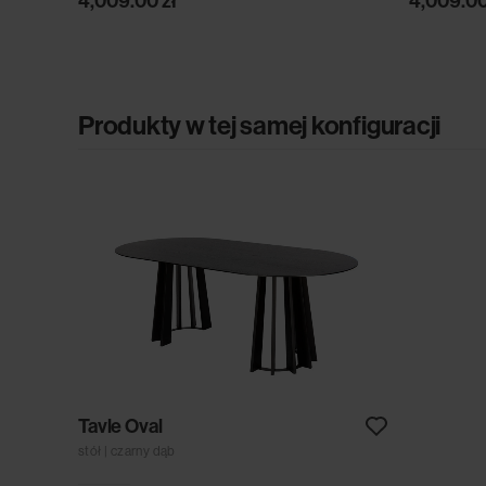
4,009.00
zł
4,009.0
Produkty w tej samej konfiguracji
Tavle Oval
stół | czarny dąb