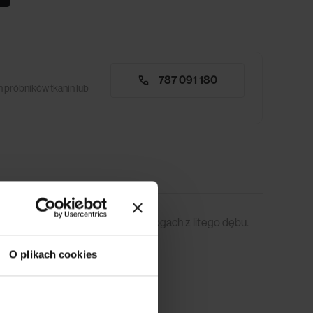
787 091 180
 próbników tkanin lub
zej jadalni. Wsparty na dwóch nogach z litego dębu.
O plikach cookies