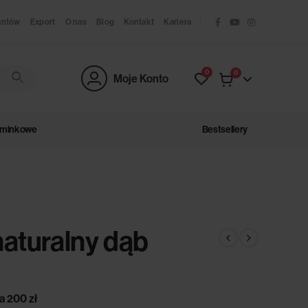
antów
Export
O nas
Blog
Kontakt
Kariera
0
0
Moje Konto
ominkowe
Bestsellery
aturalny dąb
a 200 zł