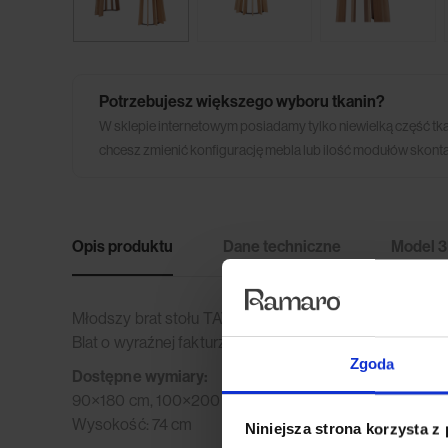
Potrzebujesz większego wyboru tkanin?
W sklepie internetowym posiadamy tylko niewielką część tk
chcesz zmienić konfigurację mebla lub ilość modułów skonta
Opis produktu
Dane techniczne
Model 
Młodszy brat stołu TAVLE, tym razem w owalnym kształ
Blat o wyraźnej fakturze drewna dębowego. Dostępny w
Zgoda
Dostępne wymiary:
90×180 cm, 100×200 cm, 100×220 cm
Wysokość: 74 cm
Niniejsza strona korzysta z