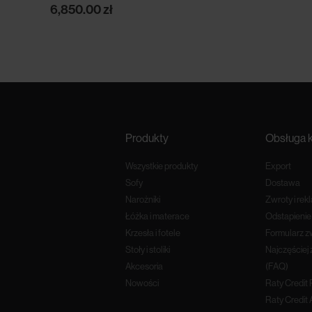
6,850.00
zł
Produkty
Obsługa k
Wszystkie produkty
Export
Sofy
Dostawa
Narożniki
Zwroty i rek
Łóżka i materace
Odstapieni
Krzesła i fotele
Formularz z
Stoły i stoliki
Najczęściej
Akcesoria
(FAQ)
Nowości
Raty Credit
Raty Credit 