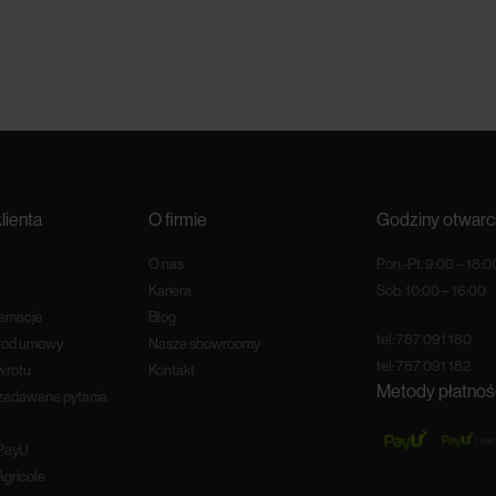
lienta
O firmie
Godziny otwarc
O nas
Pon.-Pt. 9:00 – 18:0
Kariera
Sob. 10:00 – 16:00
lamacje
Blog
tel:
787 091 180
e od umowy
Nasze showroomy
tel:
787 091 182
wrotu
Kontakt
Metody płatnoś
 zadawane pytania
 PayU
Agricole