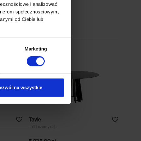
ołecznościowe i analizować
artnerom społecznościowym,
anymi od Ciebie lub
Marketing
ezwól na wszystkie
Tavle
stół | czarny dąb