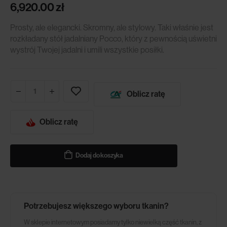
6,920.00
zł
Prosty, ale elegancki. Skromny, ale stylowy. Taki właśnie jest
rozkładany stół jadalniany Pocco, który z pewnością uświetni
wystrój Twojej jadalni i umili wszystkie posiłki.
Oblicz ratę
Oblicz ratę
Dodaj do koszyka
Potrzebujesz większego wyboru tkanin?
W sklepie internetowym posiadamy tylko niewielką część tkanin, z