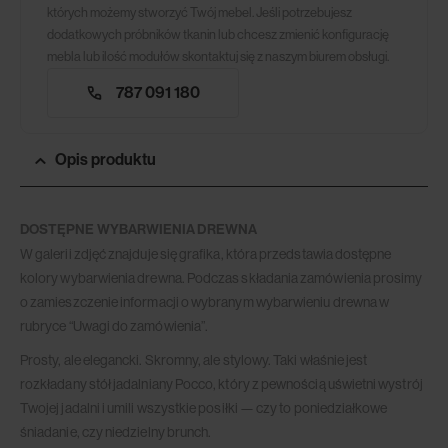
których możemy stworzyć Twój mebel. Jeśli potrzebujesz
dodatkowych próbników tkanin lub chcesz zmienić konfigurację
mebla lub ilość modułów skontaktuj się z naszym biurem obsługi.
787 091 180
Opis produktu
DOSTĘPNE WYBARWIENIA DREWNA
W galerii zdjęć znajduje się grafika, która przedstawia dostępne
kolory wybarwienia drewna. Podczas składania zamówienia prosimy
o zamieszczenie informacji o wybranym wybarwieniu drewna w
rubryce “Uwagi do zamówienia”.
Prosty, ale elegancki. Skromny, ale stylowy. Taki właśnie jest
rozkładany stół jadalniany Pocco, który z pewnością uświetni wystrój
Twojej jadalni i umili wszystkie posiłki — czy to poniedziałkowe
śniadanie, czy niedzielny brunch.