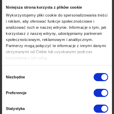
Niniejsza strona korzysta z plików cookie
Informacja odnośnie dostawek do rozkładania stołu
Wkłady muszą być przechowywane poza stołem.
Wykorzystujemy pliki cookie do spersonalizowania treści
i reklam, aby oferować funkcje społecznościowe i
analizować ruch w naszej witrynie. Informacje o tym, jak
korzystasz z naszej witryny, udostępniamy partnerom
społecznościowym, reklamowym i analitycznym.
Partnerzy mogą połączyć te informacje z innymi danymi
otrzymanymi od Ciebie lub uzyskanymi podczas
korzystania z ich usług.
Wybór
Niezbędne
zgody
Preferencje
Statystyka