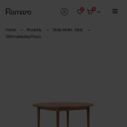
0
0
Home
Produkty
Stoły i stoliki
,
Stoły
Stół rozkładany Pocco