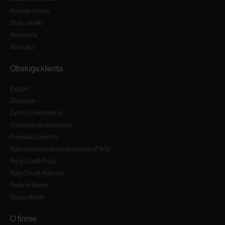
Krzesła i fotele
Stoły i stoliki
Akcesoria
Nowości
Obsługa klienta
Export
Dostawa
Zwroty i reklamacje
Odstapienie od umowy
Formularz zwrotu
Najczęściej zadawane pytania (FAQ)
Raty Credit PayU
Raty Credit Agricole
Próbnik tkanin
Grupy tkanin
O firmie