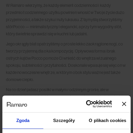
W Ramaro wierzymy, że każdy element codzienności i każdy
przedmiot codziennego użytku powinien wnosić w Twoje życie dużo
przyjemności, a także szyku i nuty luksusu. Z tą myślą stworzyliśmy
stół Pocco — minimalistyczny i elegancki, a przy tym wygodny stół,
który świetnie sprawdzi się w kuchni lub jadalni.
Jego okrągły blat opatrzyliśmy o proste lekko zaokrąglone nogi, co
tworzy przyjemną dla oka kompozycję. Opływowa forma i brak
ostrych kątów Pocco pomoże Ci wnieść do wnętrza wizualnego
spokoju, subtelności i przytulności. Doskonale wpasuje się więc on w
każde nowoczesne wnętrze, w którym obok stylu ważne jest także
domowe ciepło.
Na co dzień jadasz posiłki w małym rodzinnym gronie, ale w
weekendy i w święta lubisz zapraszać na wystawne obiady i kolacje
przyjaciół i znajomych? Stół Pocco ma dla Ciebie niespodziankę!
Posiada on specjalny mechanizm, dzięki któremu rozłożysz go w kilka
sekund, wydłużając blat i tworząc dodatkowe miejsca siedzące. Teraz
Zgoda
Szczegóły
O plikach cookies
bez problemu pomieścisz przy stole wszystkich swoich najbliższych.
Smacznego!