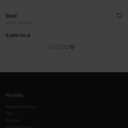
Bord
stół | rozkładany
5,689.00
zł
Produkty
Wszystkie produkty
Sofy
Narożniki
Łóżka i materace