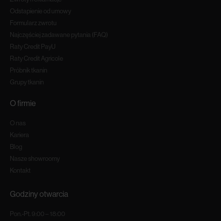
Odstapienie od umowy
Formularz zwrotu
Najczęściej zadawane pytania (FAQ)
Raty Credit PayU
Raty Credit Agricole
Próbnik tkanin
Grupy tkanin
O firmie
O nas
Kariera
Blog
Nasze showroomy
Kontakt
Godziny otwarcia
Pon.-Pt. 9:00 – 18:00