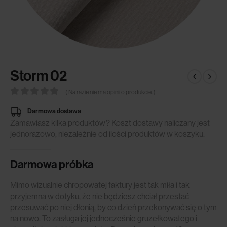
Storm 02
( Na razie nie ma opinii o produkcie. )
0
out of 5
Darmowa dostawa
Zamawiasz kilka produktów? Koszt dostawy naliczany jest
jednorazowo, niezależnie od ilości produktów w koszyku.
Darmowa próbka
Mimo wizualnie chropowatej faktury jest tak miła i tak
przyjemna w dotyku, że nie będziesz chciał przestać
przesuwać po niej dłonią, by co dzień przekonywać się o tym
na nowo. To zasługa jej jednocześnie gruzełkowatego i