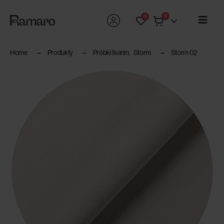
0
0
Home
Produkty
Próbki tkanin
,
Storm
Storm 02