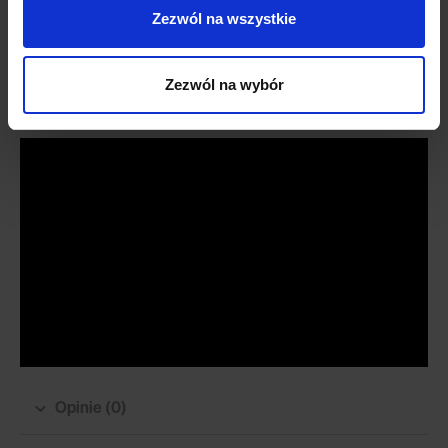
Tkanina Storm jest wyposażona w hydrofobową technologię
Zezwól na wszystkie
ochronną. Dzięki niej płyny nie wnikają w głąb włókien tkaniny, a do
czyszczenia będziesz potrzebować jedynie delikatnie zwilżonej
wodą ściereczki.
Zezwól na wybór
Opinie (0)