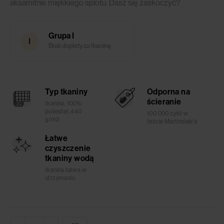
aksamitnie miękkiego splotu. Dasz się zaskoczyć?
Grupa I
I
Brak dopłaty za tkaninę
Typ tkaniny
Odporna na
ścieranie
tkanina, 100%
poliester, 440
100 000 cykli w
g/m2
teście Martindale'a
Łatwe
czyszczenie
tkaniny wodą
tkanina łatwa w
utrzymaniu