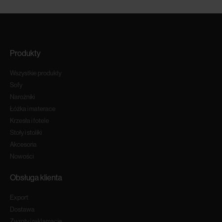
Produkty
Wszystkie produkty
Sofy
Narożniki
Łóżka i materace
Krzesła i fotele
Stoły i stoliki
Akcesoria
Nowości
Obsługa klienta
Export
Dostawa
Zwroty i reklamacje