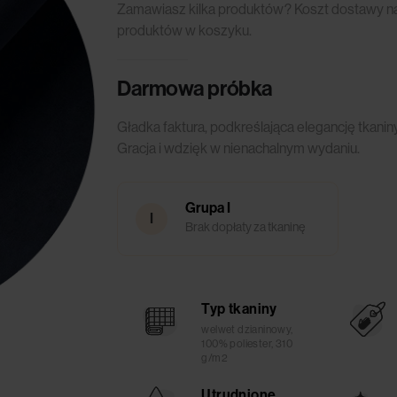
Zamawiasz kilka produktów? Koszt dostawy nali
produktów w koszyku.
Darmowa próbka
Gładka faktura, podkreślająca elegancję tkani
Gracja i wdzięk w nienachalnym wydaniu.
Grupa I
I
Brak dopłaty za tkaninę
Typ tkaniny
welwet dzianinowy,
100% poliester, 310
g/m2
Utrudnione