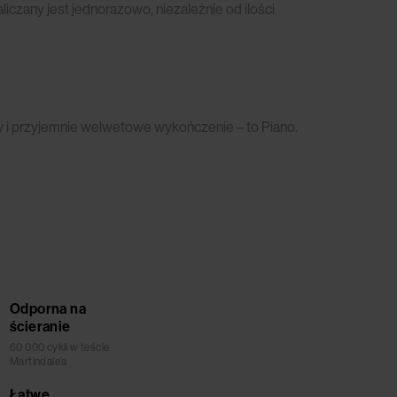
czany jest jednorazowo, niezależnie od ilości
ny i przyjemnie welwetowe wykończenie – to Piano.
Odporna na
ścieranie
60 000 cykli w teście
Martindale’a
Łatwe