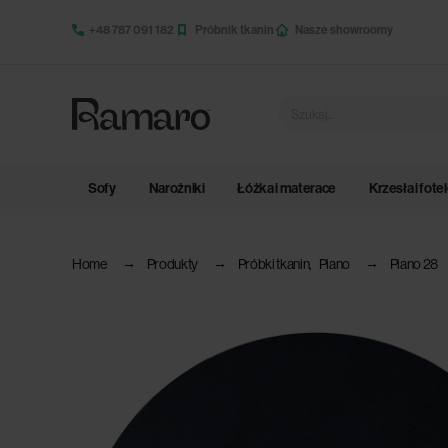
+48 787 091 182
Próbnik tkanin
Nasze showroomy
Sofy
Narożniki
Łóżka i materace
Krzesła i fote
Home
Produkty
Próbki tkanin
,
Piano
Piano 28