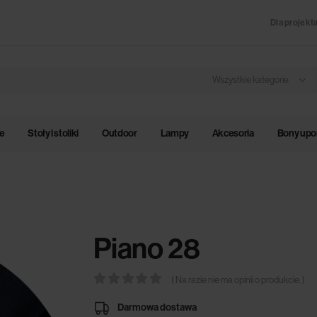
Dla projekt
Wszystkie kategorie
le
Stoły i stoliki
Outdoor
Lampy
Akcesoria
Bony up
Piano 28
( Na razie nie ma opinii o produkcie. )
0
out of 5
Darmowa dostawa