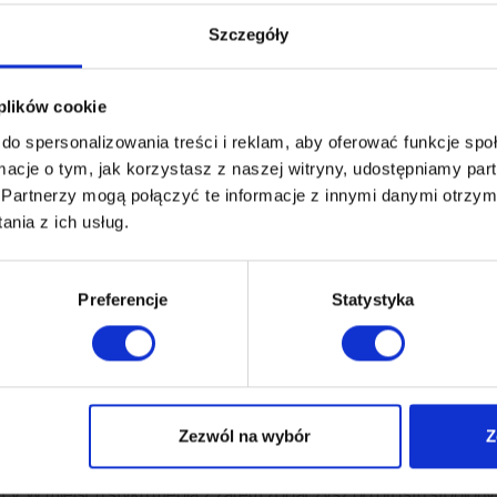
Szczegóły
i materiału – w uproszczeniu często mówi się o nim jako o „wyznac
, żeby sprawdzić, jak bardzo wytrzymała będzie w zderzeniu z rz
 plików cookie
i. Skąd będziesz wiedzieć, czy to dużo, czy mało? Podpowiadamy, ż
do spersonalizowania treści i reklam, aby oferować funkcje sp
eriały, które mają posłużyć przez lata (albo sprawdzić się w tak 
ormacje o tym, jak korzystasz z naszej witryny, udostępniamy p
ęcej niż wytrzymałość!
Partnerzy mogą połączyć te informacje z innymi danymi otrzym
nia z ich usług.
ocniejsza? I tak – i nie. Wszystko zależy od konkretnego materi
y. Dlatego gramaturę tkaniny podaje się już głównie dla oddania jej 
Preferencje
Statystyka
e
aźni widzisz, jak na obicie chlusta rozlana kawa… Możesz odetch
e wnikają w głąb włókien tkaniny, a do czyszczenia będziesz potrz
Zezwól na wybór
Z
„testem papierosa”. Dzięki odpowiednio dobranemu składowi tkanin
wiecy. W miejscu styku mebla z żarem zobaczysz po prostu stopiony