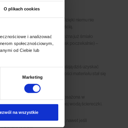
O plikach cookies
zniku odporności na ścieranie”. Dzięki niemu nie
eczywistością i… Twoją codziennością.
e materiały tapicerskie, które można już śmiało
ołecznościowe i analizować
tłumnie odwiedzanych miejscach, jak poczekalnie) –
artnerom społecznościowym,
anymi od Ciebie lub
ału. Nowoczesne technologie pozwalają dziś uzyskać
charakteru, a wyznacznikiem trwałości materiału stał się
Marketing
nąć z ulgą. Tkanina Piano jest wyposażona w
ebować jedynie delikatnie zwilżonej wodą ściereczki.
ezwól na wszystkie
y, dom nie stanie w płomieniach, nawet jeśli
 fragment tkaniny.