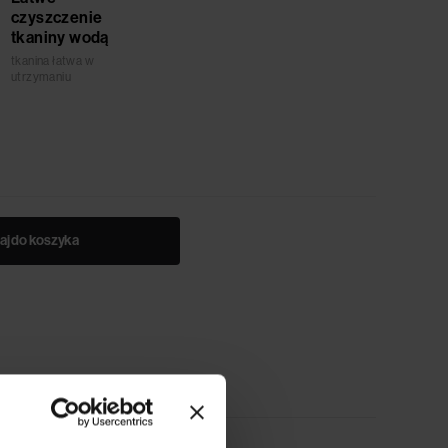
czyszczenie
tkaniny wodą
tkanina łatwa w
utrzymaniu
aj do koszyka