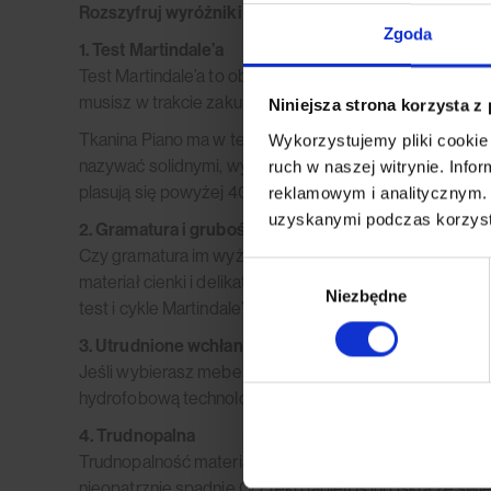
Rozszyfruj wyróżniki tkaniny Piano:
Zgoda
1. Test Martindale’a
Test Martindale’a to obiektywna metryka oceny trwałośc
musisz w trakcie zakupów siadać na sofie 100 000 razy
Niniejsza strona korzysta z
Tkanina Piano ma w teście Martindale’a aż 50.000 cykl
Wykorzystujemy pliki cookie 
nazywać solidnymi, wytrzymują 10.000 cykli. Lepsze mat
ruch w naszej witrynie. Inf
plasują się powyżej 40.000 cykli. Wniosek: Piano to wi
reklamowym i analitycznym. 
uzyskanymi podczas korzysta
2. Gramatura i grubość materiału
Czy gramatura im wyższa, tym gęstsza, a dzięki temu m
Wybór
materiał cienki i delikatny, a jednocześnie bardzo trwał
Niezbędne
zgody
test i cykle Martindale’a – o którym już wszystko wiesz.
3. Utrudnione wchłanianie płynów i łatwe czyszczeni
Jeśli wybierasz mebel swoich marzeń, ale oczami wyobr
hydrofobową technologię ochronną. Dzięki niej płyny ni
4. Trudnopalna
Trudnopalność materiału lubimy określać w warsztacie 
nieopatrznie spadnie Ci z ręki papieros lub iskra ze ś