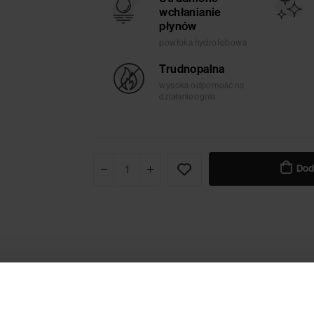
wchłanianie
płynów
powłoka hydrofobowa
Trudnopalna
wysoka odporność na
działanie ognia
Dod