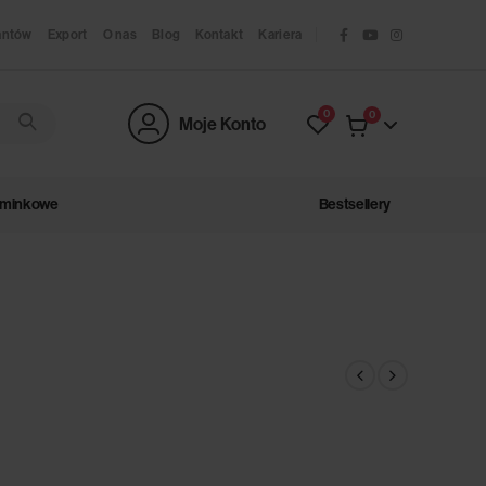
antów
Export
O nas
Blog
Kontakt
Kariera
0
0
Moje Konto
ominkowe
Bestsellery