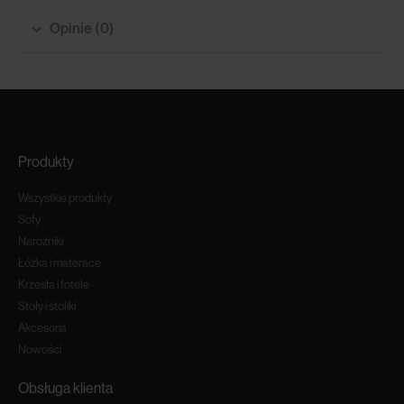
Opinie (0)
Produkty
Wszystkie produkty
Sofy
Narożniki
Łóżka i materace
Krzesła i fotele
Stoły i stoliki
Akcesoria
Nowości
Obsługa klienta