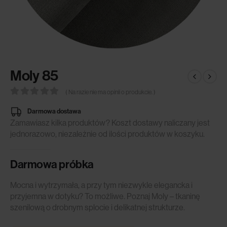
Moly 85
( Na razie nie ma opinii o produkcie. )
0
out of 5
Darmowa dostawa
Zamawiasz kilka produktów? Koszt dostawy naliczany jest
jednorazowo, niezależnie od ilości produktów w koszyku.
Darmowa próbka
Mocna i wytrzymała, a przy tym niezwykle elegancka i
przyjemna w dotyku? To możliwe. Poznaj Moly – tkaninę
szenilową o drobnym splocie i delikatnej strukturze.