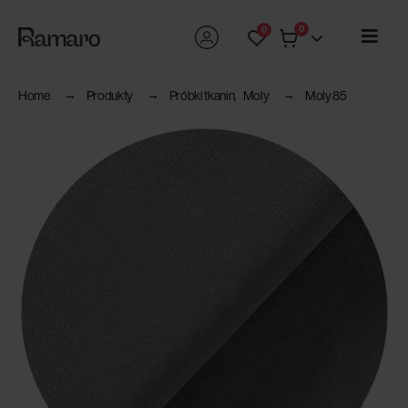
0
0
Home
Produkty
Próbki tkanin
,
Moly
Moly 85