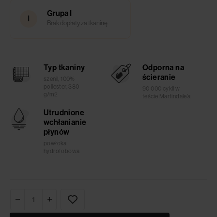
Grupa I
I
Brak dopłaty za tkaninę
Typ tkaniny
Odporna na
ścieranie
szenil, 100%
poliester, 380
90 000 cykli w
g/m2
teście Martindale’a
Utrudnione
wchłanianie
płynów
powłoka
hydrofobowa