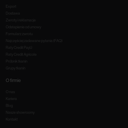
Export
Dostawa
Zwroty i reklamacje
Odstapienie od umowy
Formularz zwrotu
Najczęściej zadawane pytania (FAQ)
Raty Credit PayU
Raty Credit Agricole
Próbnik tkanin
Grupy tkanin
O firmie
O nas
Kariera
Blog
Nasze showroomy
Kontakt